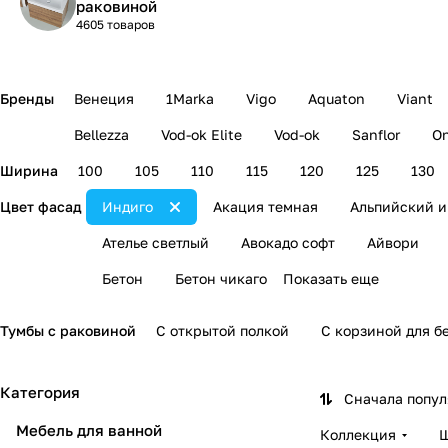
раковиной
4605 товаров
Бренды
Венеция
1Marka
Vigo
Aquaton
Viant
Bellezza
Vod-ok Elite
Vod-ok
Sanflor
On
Ширина
100
105
110
115
120
125
130
Цвет фасад
Индиго
Акация темная
Альпийский 
Ателье светлый
Авокадо софт
Айвори
Бетон
Бетон чикаго
Показать еще
Тумбы с раковиной
С открытой полкой
С корзиной для б
Категория
Сначала попу
Мебель для ванной
Коллекция
Ш