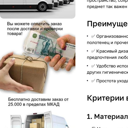
пространство, сох
предмет так важен 
Преимущес
✅ Организованно
полотенец и проче
✅ Красивый диза
предпочтения любо
✅ Удобство испо
других гигиеничес
✅ Простота ухода
Критерии 
1. Материал