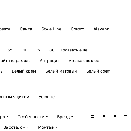
cesca
Санта
Style Line
Corozo
Alavann
65
70
75
80
Показать еще
ейтч карамель
Антрацит
Ателье светлое
ь
Белый крем
Белый матовый
Белый софт
рытым ящиком
Угловые
ара
Особенности
Бренд
Высота, см
Монтаж