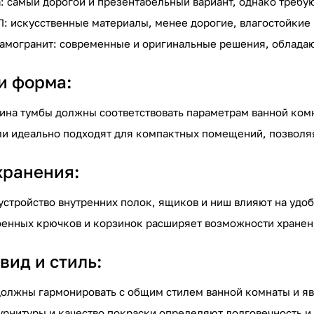
: самый дорогой и презентабельный вариант, однако требую
П: искусственные материалы, менее дорогие, влагостойкие
рамогранит: современные и оригинальные решения, облад
и форма:
бина тумбы должны соответствовать параметрам ванной ком
ли идеально подходят для компактных помещений, позволя
хранения:
 устройство внутренних полок, ящиков и ниш влияют на удо
строенных крючков и корзинок расширяет возможности хране
вид и стиль:
 должны гармонировать с общим стилем ванной комнаты и я
урнитуры и качество покраски определяют долговечность и