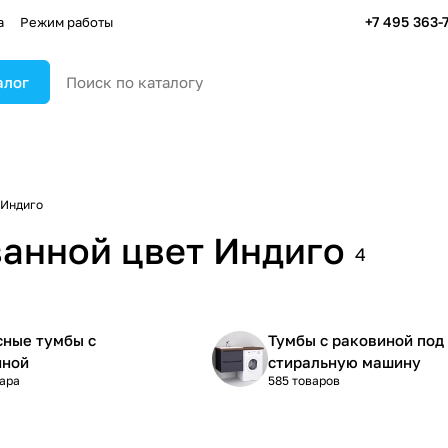
+7 495 363-
а
Режим работы
алог
Индиго
ванной цвет Индиго
4
сные тумбы с
Тумбы с раковиной под
иной
стиральную машину
вара
585 товаров