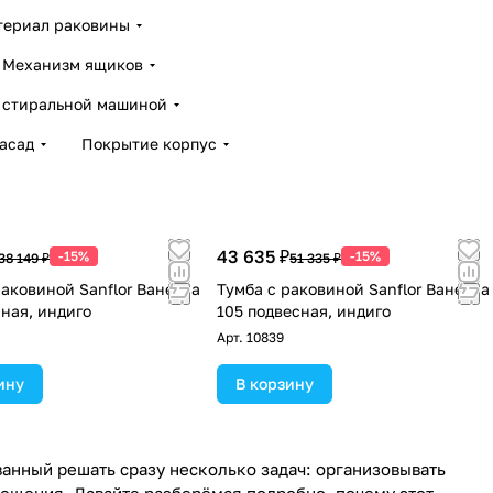
териал раковины
Механизм ящиков
 стиральной машиной
асад
Покрытие корпус
43 635 ₽
-15%
-15%
38 149 ₽
51 335 ₽
раковиной Sanflor Ванесса
Тумба с раковиной Sanflor Ванесса
сная, индиго
105 подвесная, индиго
Арт.
10839
ину
В корзину
анный решать сразу несколько задач: организовывать