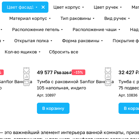
Цвет фасад
1
Цвет корпус
Цвет ручек
Ма
Материал корпус
Тип раковины
Вид ручек
Расположение петель
Расположение чаши
Над
я
Открытая полка
Форма раковины
Покрытие ф
Кол-во ящиков
Сбросить все
49 577 ₽
32 427 ₽
%
-15%
58 326 ₽
anflor Ванесса
Тумба с раковиной Sanflor Ванесса
Тумба с 
о
105 напольная, индиго
75 подве
Арт.
10897
Арт.
10836
В корзину
В корз
 — это важнейший элемент интерьера ванной комнаты, призв