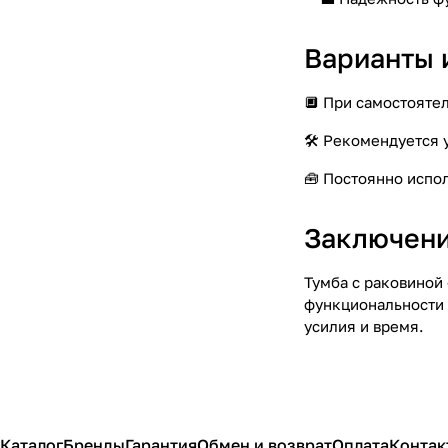
Варианты 
🔲 При самостояте
🛠️ Рекомендуется
🧰 Постоянно испо
Заключени
Тумба с раковиной
функциональности 
усилия и время.
Каталог
Бренды
Гарантия
Обмен и возврат
Оплата
Контак