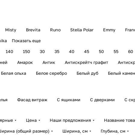
Misty
Brevita
Runo
Stella Polar
Emmy
Fran
ika
Показать еще
140
150
30
35
40
45
50
55
60
иней
Амарок
Антик
Антискрейтч графит
Антискр
Белая ольха
Белое серебро
Белый дуб
Белый камен
елья
Фасад витраж
С ящиками
С дверками
С ск
лярные
Цена
Наши предложения
Название тов
ирина (общий размер)
Ширина, см
Глубина, см