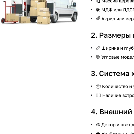
🧻 Массив дерева
🛠️ МДФ или ЛДС
🌈 Акрил или ке
2. Размеры 
📏 Ширина и глу
🎯 Угловые моде
3. Система 
📦 Количество и
🏋️‍♂️ Наличие в
4. Внешний 
🎨 Декор и цвет
💼 Надёжность ф