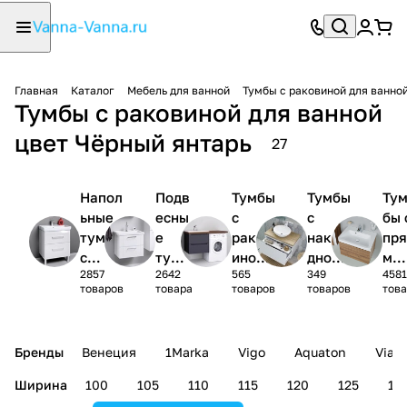
Главная
Каталог
Мебель для ванной
Тумбы с раковиной для ванно
Тумбы с раковиной для ванной
цвет Чёрный янтарь
27
Напол
Подв
Тумбы
Тумбы
Ту
ьные
есны
с
с
бы 
тумбы
е
раков
накла
пря
с
тумб
иной
дной
мо
2857
2642
565
349
4581
раков
ы с
под
раков
гол
товаров
товара
товаров
товаров
това
иной
рако
стира
иной
ной
вино
льную
рак
й
маши
ови
Бренды
Венеция
1Marka
Vigo
Aquaton
Vian
ну
ной
Ширина
100
105
110
115
120
125
13