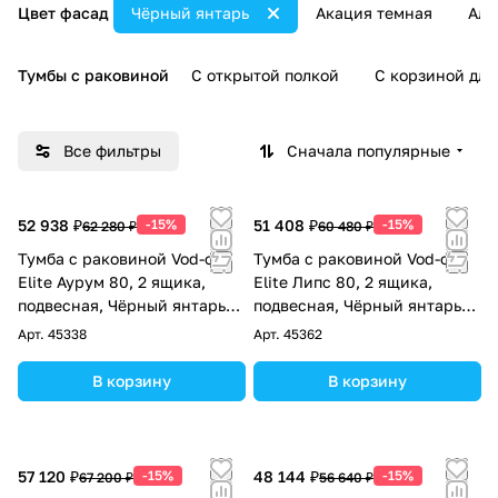
Цвет фасад
Чёрный янтарь
Акация темная
Аль
Тумбы с раковиной
С открытой полкой
С корзиной для
Все фильтры
Сначала популярные
52 938 ₽
-15%
51 408 ₽
-15%
62 280 ₽
60 480 ₽
Тумба с раковиной Vod-ok
Тумба с раковиной Vod-ok
Elite Аурум 80, 2 ящика,
Elite Липс 80, 2 ящика,
подвесная, Чёрный янтарь
подвесная, Чёрный янтарь
RAL 9005
RAL 9005
Арт.
45338
Арт.
45362
В корзину
В корзину
57 120 ₽
-15%
48 144 ₽
-15%
67 200 ₽
56 640 ₽