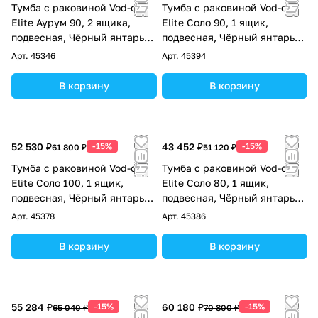
Тумба с раковиной Vod-ok
Тумба с раковиной Vod-ok
Elite Аурум 90, 2 ящика,
Elite Соло 90, 1 ящик,
подвесная, Чёрный янтарь
подвесная, Чёрный янтарь
RAL 9005
RAL 9005
Арт.
45346
Арт.
45394
В корзину
В корзину
52 530 ₽
-15%
43 452 ₽
-15%
61 800 ₽
51 120 ₽
Тумба с раковиной Vod-ok
Тумба с раковиной Vod-ok
Elite Соло 100, 1 ящик,
Elite Соло 80, 1 ящик,
подвесная, Чёрный янтарь
подвесная, Чёрный янтарь
RAL 9005
RAL 9005
Арт.
45378
Арт.
45386
В корзину
В корзину
55 284 ₽
-15%
60 180 ₽
-15%
65 040 ₽
70 800 ₽