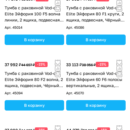
Тумба с раковиной Vod-ok
Тумба с раковиной Vod-ok
Elite Эйфория 100 F5 волна
Elite Эйфория 80 F1 круги, 2
линии, 2 ящика, подвесная,
ящика, подвесная, Чёрный
Чёрный янтарь RAL 9005
янтарь RAL 9005
Арт.
45014
Арт.
45086
В корзину
В корзину
37 992 ₽
-15%
33 113 ₽
-15%
44 697 ₽
38 956 ₽
Тумба с раковиной Vod-ok
Тумба с раковиной Vod-ok
Elite Эйфория 80 F2 волна, 2
Elite Эйфория 60 F6 полосы
ящика, подвесная, Чёрный
вертикальные, 2 ящика,
янтарь RAL 9005
подвесная, Чёрный янтарь
Арт.
45094
Арт.
45070
RAL 9005
В корзину
В корзину
-15%
-15%