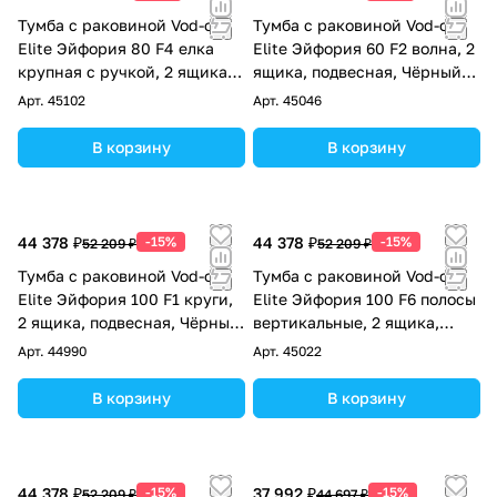
Тумба с раковиной Vod-ok
Тумба с раковиной Vod-ok
Elite Эйфория 80 F4 елка
Elite Эйфория 60 F2 волна, 2
крупная с ручкой, 2 ящика,
ящика, подвесная, Чёрный
подвесная, Чёрный янтарь
янтарь RAL 9005
Арт.
45102
Арт.
45046
RAL 9005
В корзину
В корзину
44 378 ₽
-15%
44 378 ₽
-15%
52 209 ₽
52 209 ₽
Тумба с раковиной Vod-ok
Тумба с раковиной Vod-ok
Elite Эйфория 100 F1 круги,
Elite Эйфория 100 F6 полосы
2 ящика, подвесная, Чёрный
вертикальные, 2 ящика,
янтарь RAL 9005
подвесная, Чёрный янтарь
Арт.
44990
Арт.
45022
RAL 9005
В корзину
В корзину
44 378 ₽
-15%
37 992 ₽
-15%
52 209 ₽
44 697 ₽