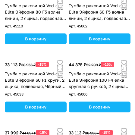
Тумба с раковиной Vod-ok
Тумба с раковиной Vod-ok
Elite Эйфория 80 F5 волна
Elite Эйфория 60 F5 волна
линии, 2 ящика, подвесная,
линии, 2 ящика, подвесная,
Чёрный янтарь RAL 9005
Чёрный янтарь RAL 9005
Арт.
45110
Арт.
45062
В корзину
В корзину
33 113 ₽
-15%
44 378 ₽
-15%
38 956 ₽
52 209 ₽
Тумба с раковиной Vod-ok
Тумба с раковиной Vod-ok
Elite Эйфория 60 F1 круги, 2
Elite Эйфория 100 F4 елка
ящика, подвесная, Чёрный
крупная с ручкой, 2 ящика,
янтарь RAL 9005
подвесная, Чёрный янтарь
Арт.
45038
Арт.
45006
RAL 9005
В корзину
В корзину
37 992 ₽
-15%
33 113 ₽
-15%
44 697 ₽
38 956 ₽