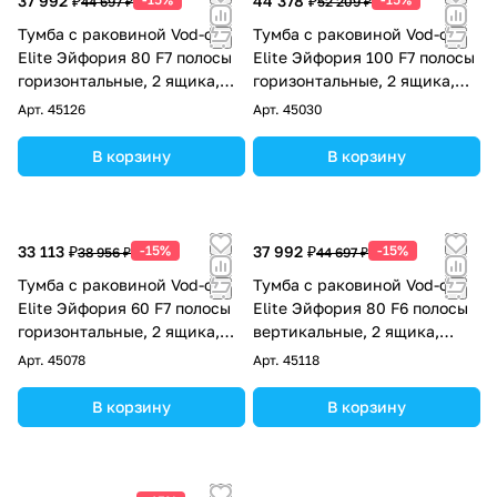
37 992 ₽
44 378 ₽
44 697 ₽
52 209 ₽
Тумба с раковиной Vod-ok
Тумба с раковиной Vod-ok
Elite Эйфория 80 F7 полосы
Elite Эйфория 100 F7 полосы
горизонтальные, 2 ящика,
горизонтальные, 2 ящика,
подвесная, Чёрный янтарь
подвесная, Чёрный янтарь
Арт.
45126
Арт.
45030
RAL 9005
RAL 9005
В корзину
В корзину
33 113 ₽
-15%
37 992 ₽
-15%
38 956 ₽
44 697 ₽
Тумба с раковиной Vod-ok
Тумба с раковиной Vod-ok
Elite Эйфория 60 F7 полосы
Elite Эйфория 80 F6 полосы
горизонтальные, 2 ящика,
вертикальные, 2 ящика,
подвесная, Чёрный янтарь
подвесная, Чёрный янтарь
Арт.
45078
Арт.
45118
RAL 9005
RAL 9005
В корзину
В корзину