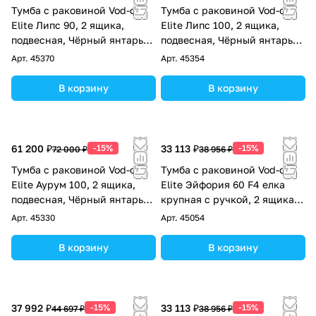
Тумба с раковиной Vod-ok
Тумба с раковиной Vod-ok
Elite Липс 90, 2 ящика,
Elite Липс 100, 2 ящика,
подвесная, Чёрный янтарь
подвесная, Чёрный янтарь
RAL 9005
RAL 9005
Арт.
45370
Арт.
45354
В корзину
В корзину
61 200 ₽
-15%
33 113 ₽
-15%
72 000 ₽
38 956 ₽
Тумба с раковиной Vod-ok
Тумба с раковиной Vod-ok
Elite Аурум 100, 2 ящика,
Elite Эйфория 60 F4 елка
подвесная, Чёрный янтарь
крупная с ручкой, 2 ящика,
RAL 9005
подвесная, Чёрный янтарь
Арт.
45330
Арт.
45054
RAL 9005
В корзину
В корзину
37 992 ₽
-15%
33 113 ₽
-15%
44 697 ₽
38 956 ₽