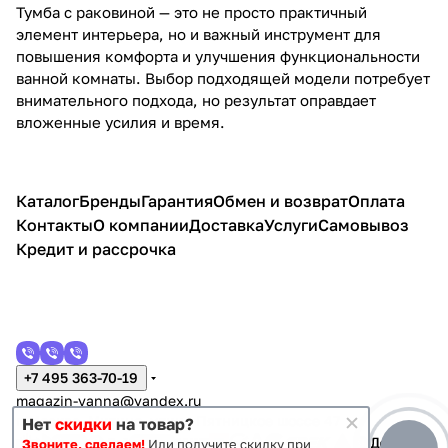
Тумба с раковиной — это не просто практичный
элемент интерьера, но и важный инструмент для
повышения комфорта и улучшения функциональности
ванной комнаты. Выбор подходящей модели потребует
внимательного подхода, но результат оправдает
вложенные усилия и время.
Каталог
Бренды
Гарантия
Обмен и возврат
Оплата
Контакты
О компании
Доставка
Услуги
Самовывоз
Кредит и рассрочка
+7 495 363-70-19
magazin-vanna@yandex.ru
г. Москва, Митино, улица Пятницкое шоссе 47
Нет
скидки
на товар?
Звоните, сделаем!
Или получите скидку при