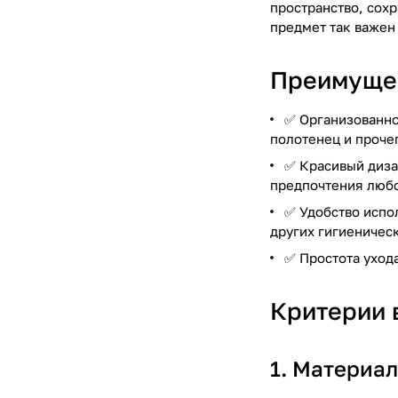
пространство, сох
предмет так важен 
Преимущес
✅ Организованно
полотенец и проче
✅ Красивый диза
предпочтения любо
✅ Удобство испо
других гигиеничес
✅ Простота ухода
Критерии 
1. Материал