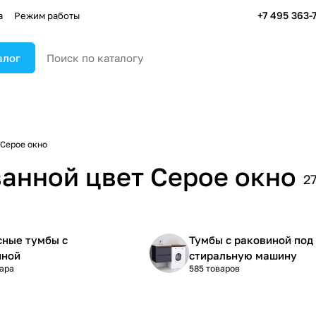
+7 495 363-
а
Режим работы
алог
Серое окно
ванной цвет Серое окно
2
сные тумбы с
Тумбы с раковиной под
иной
стиральную машину
вара
585 товаров