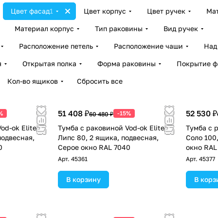
Цвет фасад
1
Цвет корпус
Цвет ручек
Ма
Материал корпус
Тип раковины
Вид ручек
Расположение петель
Расположение чаши
Над
я
Открытая полка
Форма раковины
Покрытие ф
Кол-во ящиков
Сбросить все
51 408 ₽
52 530 ₽
%
-15%
60 480 ₽
od-ok Elite
Тумба с раковиной Vod-ok Elite
Тумба с р
подвесная,
Липс 80, 2 ящика, подвесная,
Соло 100
0
Серое окно RAL 7040
окно RAL
Арт.
45361
Арт.
45377
В корзину
В корз