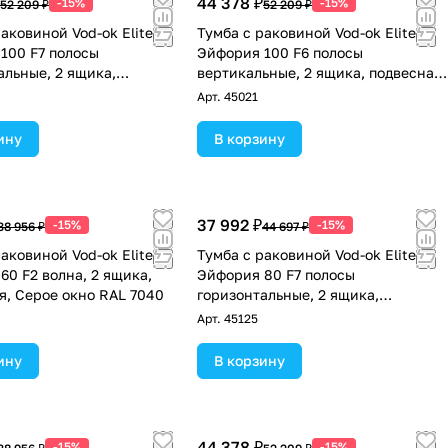
44 378 ₽
-15%
-15%
52 209 ₽
52 209 ₽
аковиной Vod-ok Elite
Тумба с раковиной Vod-ok Elite
100 F7 полосы
Эйфория 100 F6 полосы
альные, 2 ящика,
вертикальные, 2 ящика, подвесная,
я, Серое окно RAL 7040
Серое окно RAL 7040
Арт.
45021
ину
В корзину
37 992 ₽
-15%
-15%
38 956 ₽
44 697 ₽
аковиной Vod-ok Elite
Тумба с раковиной Vod-ok Elite
60 F2 волна, 2 ящика,
Эйфория 80 F7 полосы
я, Серое окно RAL 7040
горизонтальные, 2 ящика,
подвесная, Серое окно RAL 7040
Арт.
45125
ину
В корзину
44 378 ₽
-15%
-15%