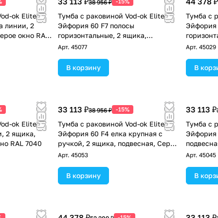
33 113 ₽
44 378 ₽
%
-15%
38 956 ₽
od-ok Elite
Тумба с раковиной Vod-ok Elite
Тумба с р
а линии, 2
Эйфория 60 F7 полосы
Эйфория 
Серое окно RAL
горизонтальные, 2 ящика,
горизонт
подвесная, Серое окно RAL 7040
подвесна
Арт.
45077
Арт.
45029
В корзину
В корз
33 113 ₽
33 113 ₽
%
-15%
38 956 ₽
od-ok Elite
Тумба с раковиной Vod-ok Elite
Тумба с р
, 2 ящика,
Эйфория 60 F4 елка крупная с
Эйфория 
кно RAL 7040
ручкой, 2 ящика, подвесная, Серое
подвесна
окно RAL 7040
Арт.
45053
Арт.
45045
В корзину
В корз
44 378 ₽
33 113 ₽
%
-15%