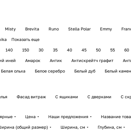
Misty
Brevita
Runo
Stella Polar
Emmy
Fran
ika
Показать еще
140
150
30
35
40
45
50
55
60
ий иней
Амарок
Антик
Антискрейтч графит
Ант
Белая ольха
Белое серебро
Белый дуб
Белый камен
елья
Фасад витраж
С ящиками
С дверками
С ск
лярные
Цена
Наши предложения
Название тов
ирина (общий размер)
Ширина, см
Глубина, см