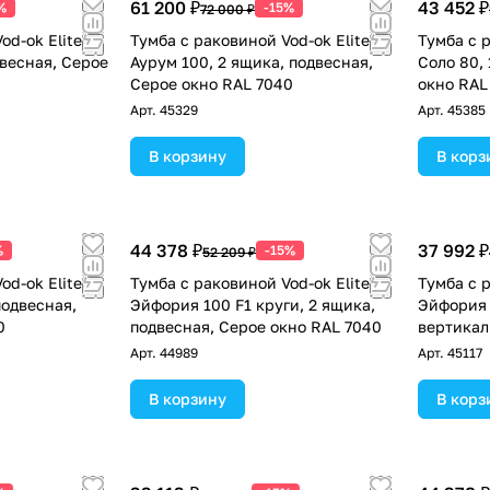
61 200 ₽
43 452 ₽
%
-15%
72 000 ₽
od-ok Elite
Тумба с раковиной Vod-ok Elite
Тумба с р
двесная, Серое
Аурум 100, 2 ящика, подвесная,
Соло 80,
Серое окно RAL 7040
окно RAL
Арт.
45329
Арт.
45385
В корзину
В корз
44 378 ₽
37 992 ₽
%
-15%
52 209 ₽
od-ok Elite
Тумба с раковиной Vod-ok Elite
Тумба с р
подвесная,
Эйфория 100 F1 круги, 2 ящика,
Эйфория 
0
подвесная, Серое окно RAL 7040
вертикал
Серое ок
Арт.
44989
Арт.
45117
В корзину
В корз