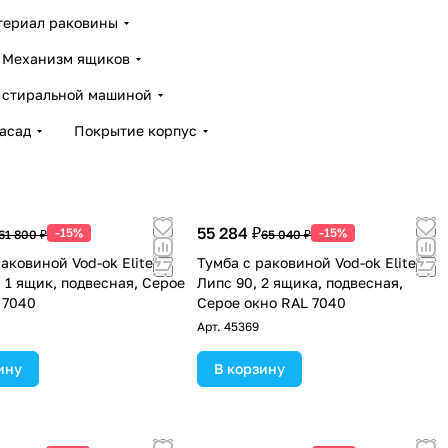
териал раковины
Механизм ящиков
 стиральной машиной
асад
Покрытие корпус
55 284 ₽
-15%
-15%
61 800 ₽
65 040 ₽
аковиной Vod-ok Elite
Тумба с раковиной Vod-ok Elite
, 1 ящик, подвесная, Серое
Липс 90, 2 ящика, подвесная,
 7040
Серое окно RAL 7040
Арт.
45369
ину
В корзину