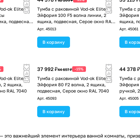
52 209 ₽
od-ok Elite
Тумба с раковиной Vod-ok Elite
Тумба с р
сы
Эйфория 100 F5 волна линии, 2
Эйфория 
ка, подвесная,
ящика, подвесная, Серое окно RAL
ящика, п
0
7040
7040
Арт.
45013
Арт.
45061
В корзину
В корз
37 992 ₽
44 378 ₽
%
-15%
44 697 ₽
od-ok Elite
Тумба с раковиной Vod-ok Elite
Тумба с р
, 2 ящика,
Эйфория 80 F2 волна, 2 ящика,
Эйфория 
кно RAL 7040
подвесная, Серое окно RAL 7040
ручкой, 
окно RAL
Арт.
45093
Арт.
45005
В корзину
В корз
 — это важнейший элемент интерьера ванной комнаты, призв