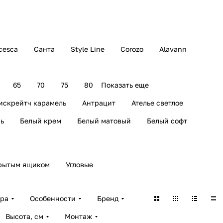
cesca
Санта
Style Line
Corozo
Alavann
65
70
75
80
Показать еще
искрейтч карамель
Антрацит
Ателье светлое
ь
Белый крем
Белый матовый
Белый софт
рытым ящиком
Угловые
ара
Особенности
Бренд
Высота, см
Монтаж