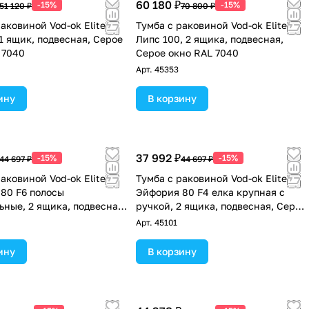
60 180 ₽
-15%
-15%
51 120 ₽
70 800 ₽
аковиной Vod-ok Elite
Тумба с раковиной Vod-ok Elite
 1 ящик, подвесная, Серое
Липс 100, 2 ящика, подвесная,
 7040
Серое окно RAL 7040
Арт.
45353
ину
В корзину
37 992 ₽
-15%
-15%
44 697 ₽
44 697 ₽
аковиной Vod-ok Elite
Тумба с раковиной Vod-ok Elite
80 F6 полосы
Эйфория 80 F4 елка крупная с
ьные, 2 ящика, подвесная,
ручкой, 2 ящика, подвесная, Серое
но RAL 7040
окно RAL 7040
Арт.
45101
ину
В корзину