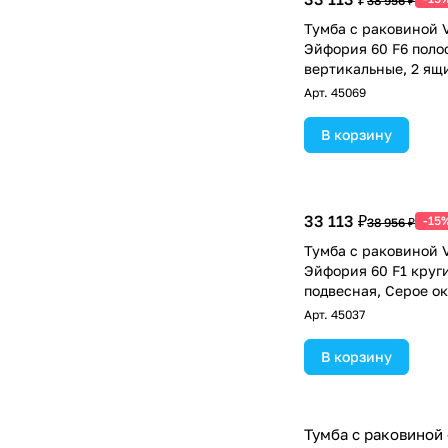
38 956 ₽
Тумба с раковиной V
Эйфория 60 F6 поло
вертикальные, 2 ящи
Серое окно RAL 704
Арт.
45069
В корзину
33 113 ₽
-15
38 956 ₽
Тумба с раковиной V
Эйфория 60 F1 круги
подвесная, Серое о
Арт.
45037
В корзину
Тумба с раковиной