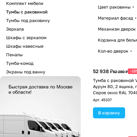
Комплект мебели
Цвет раковины
Тумбы с раковиной
Материал фасад
Тумбы под раковину
Зеркала
Механизм дверок
Шкафы с зеркалом
Корзина для бель
Шкафы навесные
Кол-во дверок
Пеналы
Тумба-комод
52 938 ₽
-15
Экраны под ванну
62 280 ₽
Тумба с раковиной V
Аурум 80, 2 ящика, 
Серое окно RAL 704
Арт.
45337
В корзину