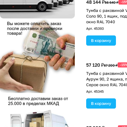
48 144 ₽
-15
56 640 ₽
Тумба с раковиной V
Соло 90, 1 ящик, по
окно RAL 7040
Арт.
45393
В корзину
57 120 ₽
-15
67 200 ₽
Тумба с раковиной V
Аурум 90, 2 ящика, 
Серое окно RAL 704
Арт.
45345
В корзину