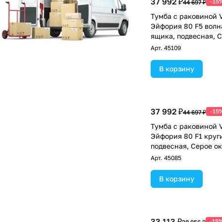
37 992 ₽
-15
44 697 ₽
Тумба с раковиной V
Эйфория 80 F5 волн
ящика, подвесная, 
7040
Арт.
45109
В корзину
37 992 ₽
-15
44 697 ₽
Тумба с раковиной V
Эйфория 80 F1 круги
подвесная, Серое о
Арт.
45085
В корзину
33 113 ₽
-15