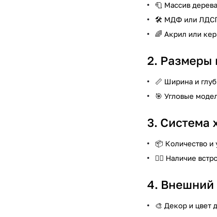
🧻 Массив дерева
🛠️ МДФ или ЛДС
🌈 Акрил или ке
2. Размеры 
📏 Ширина и глу
🎯 Угловые моде
3. Система 
📦 Количество и
🏋️‍♂️ Наличие в
4. Внешний 
🎨 Декор и цвет