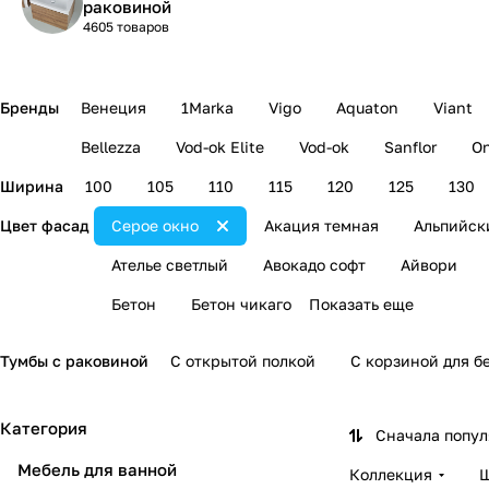
раковиной
4605 товаров
Бренды
Венеция
1Marka
Vigo
Aquaton
Viant
Bellezza
Vod-ok Elite
Vod-ok
Sanflor
On
Ширина
100
105
110
115
120
125
130
Цвет фасад
Серое окно
Акация темная
Альпийск
Ателье светлый
Авокадо софт
Айвори
Бетон
Бетон чикаго
Показать еще
Тумбы с раковиной
С открытой полкой
С корзиной для б
Категория
Сначала попу
Мебель для ванной
Коллекция
Ш