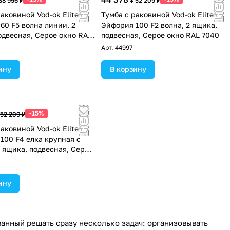
38 956 ₽
52 209 ₽
аковиной Vod-ok Elite
Тумба с раковиной Vod-ok Elite
60 F5 волна линии, 2
Эйфория 100 F2 волна, 2 ящика,
одвесная, Серое окно RAL
подвесная, Серое окно RAL 7040
Арт.
44997
ину
В корзину
-15%
52 209 ₽
аковиной Vod-ok Elite
100 F4 елка крупная с
2 ящика, подвесная, Серое
 7040
ину
анный решать сразу несколько задач: организовывать