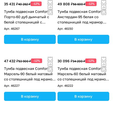
35 431 ₽
-12%
49 808 ₽
-12%
40 262 ₽
56 600 ₽
Тумба подвесная Comforty
Тумба подвесная Comforty
Порто-60 дуб дымчатый с
Амстердам-95 белая со
белой столешницей c
столешницей под мрамор
раковиной Comforty 9055RA-
Калакатта Блэк с раковиной
Арт.
46267
Арт.
46150
50
Comforty T-Y9378
В корзину
В корзину
47 432 ₽
-12%
30 096 ₽
-12%
53 900 ₽
34 200 ₽
Тумба подвесная Comforty
Тумба подвесная Comforty
Марсель-90 белый матовый
Марсель-60 белый матовый
со столешницей под мрамор
со столешницей под мрамор
Калакатта Блэк c раковиной
Калакатта Блэк c раковиной
Арт.
46227
Арт.
46222
Comforty T-Y9378
Comforty 9111
В корзину
В корзину