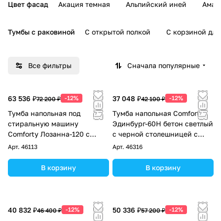
Цвет фасад
Акация темная
Альпийский иней
Амар
Тумбы с раковиной
С открытой полкой
С корзиной для
Все фильтры
Сначала популярные
63 536 ₽
-12%
37 048 ₽
-12%
72 200 ₽
42 100 ₽
Тумба напольная под
Тумба напольная Comforty
стиральную машину
Эдинбург-60Н бетон светлый
Comforty Лозанна-120 с
с черной столешницей с
графитовой столешницей с
раковиной Comforty 9055RA-
Арт.
46113
Арт.
46316
раковиной Art Inside
50
В корзину
В корзину
40 832 ₽
-12%
50 336 ₽
-12%
46 400 ₽
57 200 ₽