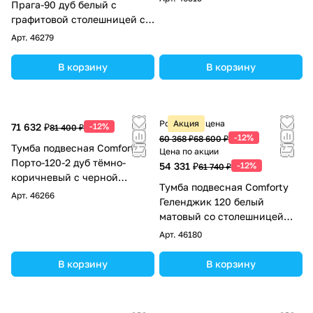
Прага-90 дуб белый с
графитовой столешницей с
раковиной Comforty T-Y9378
Арт.
46279
В корзину
В корзину
Розничная цена
Акция
71 632 ₽
-12%
81 400 ₽
-12%
60 368 ₽
68 600 ₽
Тумба подвесная Comforty
Цена по акции
Порто-120-2 дуб тёмно-
54 331 ₽
-12%
61 740 ₽
коричневый с черной
Тумба подвесная Comforty
столешницей с раковинами
Арт.
46266
Геленджик 120 белый
Comforty 9110
матовый со столешницей
мрамор Калакатта Блэк c
Арт.
46180
раковиной Comforty 9110
В корзину
В корзину