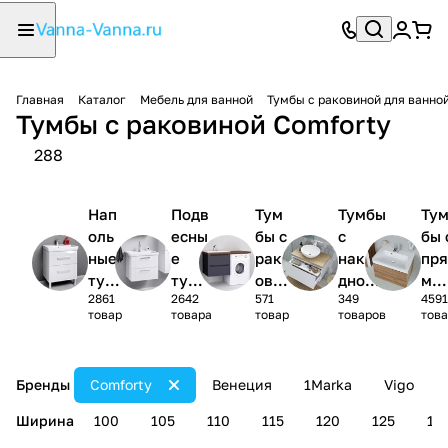
Главная
Каталог
Мебель для ванной
Тумбы с раковиной для ванно
Тумбы с раковиной Comforty
288
Нап
Подв
Тум
Тумбы
Ту
оль
есны
бы с
с
бы 
ные
е
рак
накла
пря
тум
тумб
ови
дной
мо
2861
2642
571
349
4591
бы с
ы с
ной
раков
гол
товар
товара
товар
товаров
това
рак
рако
под
иной
ной
ови
вино
стир
рак
ной
й
аль
ови
Бренды
Comforty
Венеция
1Marka
Vigo
ную
ной
маш
Ширина
100
105
110
115
120
125
13
ину