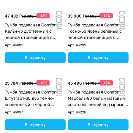
47 432 ₽
-12%
33 000 ₽
-12%
53 900 ₽
37 500 ₽
Тумба подвесная Comforty
Тумба подвесная Comforty
Кёльн-75 дуб темный с
Тосно-60 ясень белёный с
черной столешницей с
черной столешницей c
раковиной Comforty T-Y9378
раковиной 9111
Арт.
46082
Арт.
46295
В корзину
В корзину
25 784 ₽
-12%
45 496 ₽
-12%
29 300 ₽
51 700 ₽
Тумба подвесная Comforty
Тумба подвесная Comforty
Штутгарт-60 дуб тёмно-
Марсель-90 белый матовый
коричневый с черной
со столешницей под мрамор
столешницей c раковиной
Калакатта Блэк c раковиной
Арт.
46097
Арт.
46226
COMFORTY 9111
Comforty 9110
В корзину
В корзину