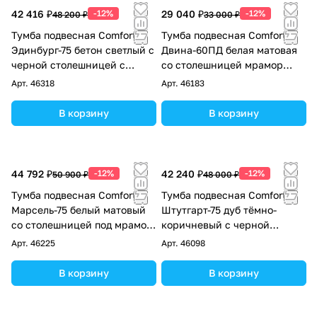
42 416 ₽
-12%
29 040 ₽
-12%
48 200 ₽
33 000 ₽
Тумба подвесная Comforty
Тумба подвесная Comforty
Эдинбург-75 бетон светлый с
Двина-60ПД белая матовая
черной столешницей с
со столешницей мрамор
раковиной Comforty T-Y9378
Калакатта Блэк с раковиной
Арт.
46318
Арт.
46183
9111
В корзину
В корзину
44 792 ₽
-12%
42 240 ₽
-12%
50 900 ₽
48 000 ₽
Тумба подвесная Comforty
Тумба подвесная Comforty
Марсель-75 белый матовый
Штутгарт-75 дуб тёмно-
со столешницей под мрамор
коричневый с черной
Калакатта Блэк c раковиной
столешницей c раковиной
Арт.
46225
Арт.
46098
Comforty T-Y9378
COMFORTY T-Y9378
В корзину
В корзину