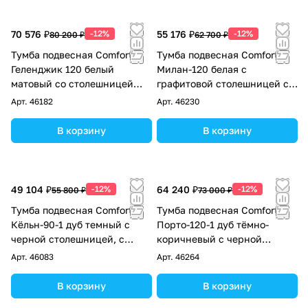
70 576 ₽
-12%
55 176 ₽
-12%
80 200 ₽
62 700 ₽
Тумба подвесная Comforty
Тумба подвесная Comforty
Геленджик 120 белый
Милан-120 белая с
матовый со столешницей
графитовой столешницей с
мрамор Калакатта Блэк c
раковиной Comforty 78189
Арт.
46182
Арт.
46230
раковиной Comforty
CF21004
В корзину
В корзину
49 104 ₽
-12%
64 240 ₽
-12%
55 800 ₽
73 000 ₽
Тумба подвесная Comforty
Тумба подвесная Comforty
Кёльн-90-1 дуб темный с
Порто-120-1 дуб тёмно-
черной столешницей, с
коричневый с черной
раковиной Comforty T-Y9378
столешницей c раковиной
Арт.
46083
Арт.
46264
Comforty 9110
В корзину
В корзину