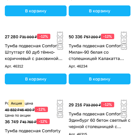
В корзину
В корзину
27 280 ₽
-12%
50 336 ₽
-12%
31 000 ₽
57 200 ₽
Тумба подвесная Comforty
Тумба подвесная Comforty
Штутгарт 60 дуб тёмно-
Милан-90 белая со
коричневый c раковиной
столешницей Калакатта
Comforty 9055RA-50
Блэк с раковиной Comforty
Арт.
46312
Арт.
46234
78189
В корзину
В корзину
Розничная цена
Акция
29 216 ₽
-12%
33 200 ₽
-12%
40 832 ₽
46 400 ₽
Тумба подвесная Comforty
Цена по акции
Эдинбург 60 бетон светлый с
36 749 ₽
-12%
41 760 ₽
черной столешницей с
Тумба подвесная Comforty
раковиной Comforty 9111
Арт.
46315