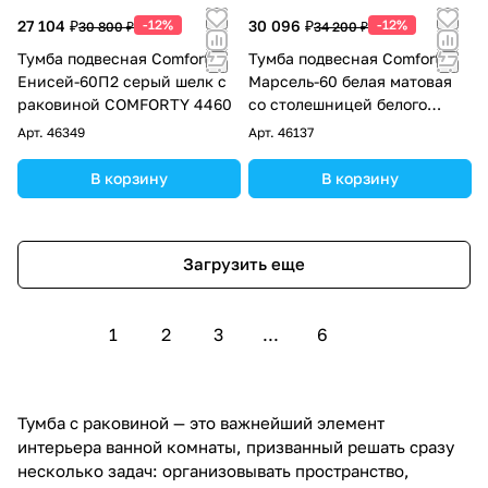
27 104 ₽
-12%
30 096 ₽
-12%
30 800 ₽
34 200 ₽
Тумба подвесная Comforty
Тумба подвесная Comforty
Енисей-60П2 серый шелк с
Марсель-60 белая матовая
раковиной COMFORTY 4460
со столешницей белого
цвета c раковиной 78728
Арт.
46349
Арт.
46137
В корзину
В корзину
Загрузить еще
1
2
3
...
6
Тумба с раковиной — это важнейший элемент
интерьера ванной комнаты, призванный решать сразу
несколько задач: организовывать пространство,