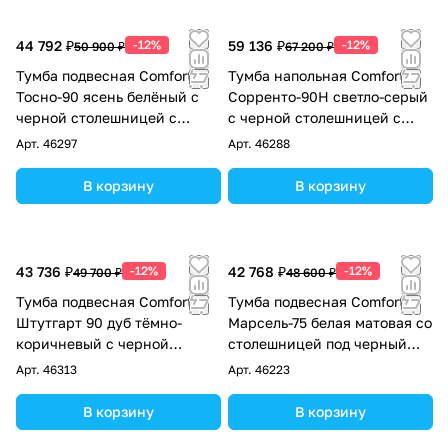
44 792 ₽
-12%
59 136 ₽
-12%
50 900 ₽
67 200 ₽
Тумба подвесная Comforty
Тумба напольная Comforty
Тосно-90 ясень белёный с
Сорренто-90Н светло-серый
черной столешницей c
с черной столешницей c
раковиной 9110
раковиной Comforty 9110
Арт.
46297
Арт.
46288
В корзину
В корзину
43 736 ₽
-12%
42 768 ₽
-12%
49 700 ₽
48 600 ₽
Тумба подвесная Comforty
Тумба подвесная Comforty
Штутгарт 90 дуб тёмно-
Марсель-75 белая матовая со
коричневый с черной
столешницей под черный
столешницей c раковиной
мрамор c раковиной
Арт.
46313
Арт.
46223
COMFORTY T-Y9378
Comforty 9110
В корзину
В корзину