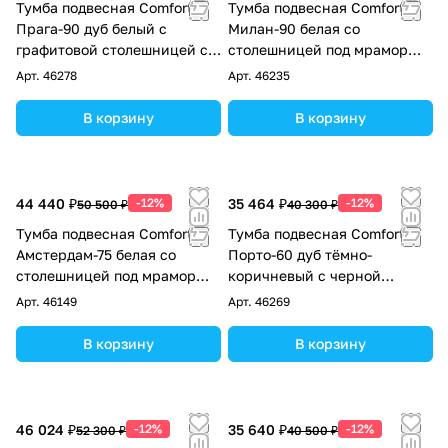
Тумба подвесная Comforty
Тумба подвесная Comforty
Прага-90 дуб белый с
Милан-90 белая со
графитовой столешницей с
столешницей под мрамор
Comforty 78189
Калакатта Блэк с раковиной
Арт.
46278
Арт.
46235
Comforty T-Y9378
В корзину
В корзину
44 440 ₽
-12%
35 464 ₽
-12%
50 500 ₽
40 300 ₽
Тумба подвесная Comforty
Тумба подвесная Comforty
Амстердам-75 белая со
Порто-60 дуб тёмно-
столешницей под мрамор
коричневый с черной
Калакатта Блэк с раковиной
столешницей c раковиной
Арт.
46149
Арт.
46269
T-Y9378
Comforty 9055RA-50
В корзину
В корзину
46 024 ₽
-12%
35 640 ₽
-12%
52 300 ₽
40 500 ₽