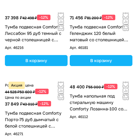
37 398 ₽
-12%
71 456 ₽
-12%
42 498 ₽
81 200 ₽
Тумба подвесная Comforty
Тумба подвесная Comforty
Лиссабон 95 дуб темный с
Геленджик 120 белый
черной столешницей c
матовый со столешницей
раковиной Comforty 9111,
мрамор Калакатта Блэк c
Арт.
46216
Арт.
46181
правая
раковиной Comforty CF21001
В корзину
В корзину
Розничная цена
Акция
48 400 ₽
-12%
55 000 ₽
-12%
44 528 ₽
50 600 ₽
Тумба напольная под
Цена по акции
стиральную машину
37 849 ₽
-12%
43 010 ₽
Comforty Лозанна-100 со
Тумба подвесная Comforty
столешницей Калакатта
Арт.
46112
Порто-75 дуб дымчатый с
Блэк с раковиной 9111
белой столешницей c
раковиной Comforty 9110
Арт.
46271