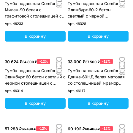
Тумба подвесная Comforty
Тумба подвесная Comforty
Милан-90 белая с
Эдинбург-60-2 бетон
графитовой столешницей с
светлый с черной
раковиной Comforty T-Y9378
столешницей и раковиной
Арт.
46233
Арт.
46328
9055RA-50
В корзину
В корзину
30 624 ₽
-12%
33 000 ₽
-12%
34 800 ₽
37 500 ₽
Тумба подвесная Comforty
Тумба напольная Comforty
Эдинбург 60 бетон светлый с
Двина-60НД белая матовая
черной столешницей с
со столешницей мрамор
раковиной COMFORTY
Калакатта Блэк с раковиной
Арт.
46314
Арт.
46117
9055RA-50
9111
В корзину
В корзину
57 288 ₽
-12%
60 192 ₽
-12%
65 100 ₽
68 400 ₽