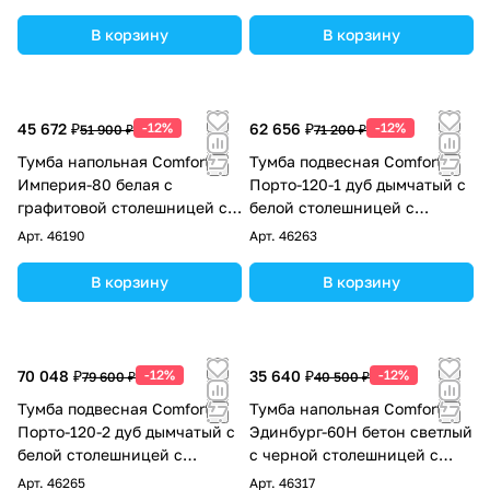
В корзину
В корзину
45 672 ₽
-12%
62 656 ₽
-12%
51 900 ₽
71 200 ₽
Тумба напольная Comforty
Тумба подвесная Comforty
Империя-80 белая с
Порто-120-1 дуб дымчатый с
графитовой столешницей c
белой столешницей c
раковиной Comforty 78189
раковиной Comforty 9110
Арт.
46190
Арт.
46263
В корзину
В корзину
70 048 ₽
-12%
35 640 ₽
-12%
79 600 ₽
40 500 ₽
Тумба подвесная Comforty
Тумба напольная Comforty
Порто-120-2 дуб дымчатый с
Эдинбург-60Н бетон светлый
белой столешницей с
с черной столешницей с
раковинами Comforty 9110
раковиной Comforty 9111
Арт.
46265
Арт.
46317