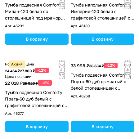
Тумба подвесная Comforty
Тумба напольная Comforty
Милан-120 белая со
Империя-120 белая с
столешницей под мрамор
графитовой столешницей с
Калакатта Блэк с раковиной
Comforty 78189
Арт.
46232
Арт.
46189
Comforty T-Y9378
В корзину
В корзину
Розничная цена
Акция
33 998 ₽
-12%
38 634 ₽
-12%
24 464 ₽
27 800 ₽
Тумба подвесная Comforty
Цена по акции
Порто-60 дуб дымчатый с
22 018 ₽
-12%
25 020 ₽
белой столешницей c
Тумба подвесная Comforty
раковиной Comforty 9111
Арт.
46268
Прага-60 дуб белый с
графитовой столешницей с
раковиной Comforty PZ-6068
Арт.
46277
В корзину
В корзину