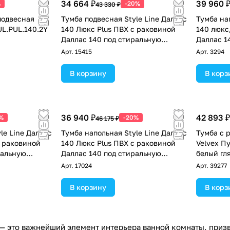
34 664 ₽
39 960 
%
-20%
43 330 ₽
подвесная
Тумба подвесная Style Line Даллас
Тумба на
UL.PUL.140.2Y
140 Люкс Plus ПВХ с раковиной
140 люкс
Даллас 140 под стиральную
Даллас 1
машину, два ящика, правая, белая
машину, 
Арт.
15415
Арт.
3294
В корзину
В корз
36 940 ₽
42 893 ₽
%
-20%
46 175 ₽
le Line Даллас
Тумба напольная Style Line Даллас
Тумба с 
с раковиной
140 Люкс Plus ПВХ с раковиной
Velvex П
ральную
Даллас 140 под стиральную
белый гл
правая, белая
машину, два ящика, левая, белая
Арт.
17024
Арт.
39277
В корзину
В корз
 — это важнейший элемент интерьера ванной комнаты, призв