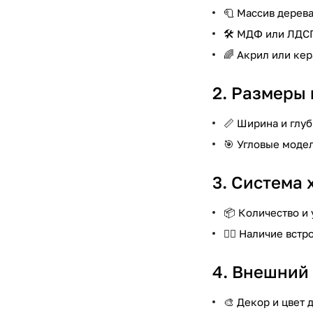
🧻 Массив дерева
🛠️ МДФ или ЛДС
🌈 Акрил или ке
2. Размеры 
📏 Ширина и глу
🎯 Угловые моде
3. Система 
📦 Количество и
🏋️‍♂️ Наличие в
4. Внешний 
🎨 Декор и цвет