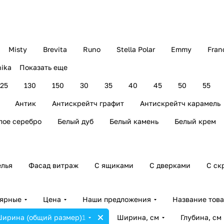
Misty
Brevita
Runo
Stella Polar
Emmy
Fran
ika
Показать еще
125
130
150
30
35
40
45
50
55
Антик
Антискрейтч графит
Антискрейтч карамель
лое серебро
Белый дуб
Белый камень
Белый крем
елья
Фасад витраж
С ящиками
С дверками
С ск
лярные
Цена
Наши предложения
Название тов
ирина (общий размер)
1
Ширина, см
Глубина, см