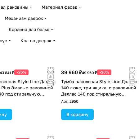
ал раковины
Материал фасад
Механизм дверок
Корзина для белья
пус
Кол-во дверок
39 960 ₽
-20%
-20%
43 841 ₽
49 950 ₽
двесная Style Line Даллас
Тумба напольная Style Line Даллас
 Plus Эмаль с раковиной
140 люкс, три ящика, с раковиной
40 под стиральную
Даллас 140 под стиральную
два ящика, левая, белая
машину, правая, белая
Арт.
2950
ину
В корзину