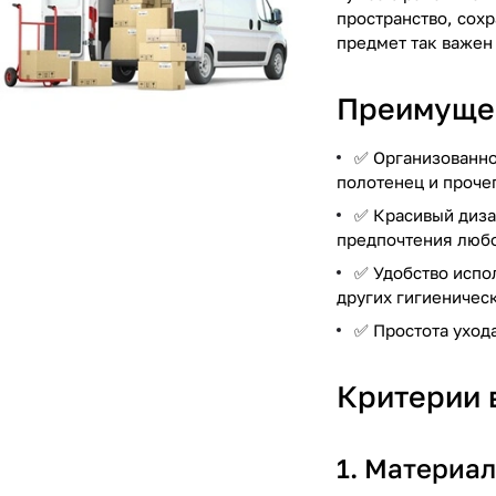
пространство, сох
предмет так важен 
Преимущес
✅ Организованно
полотенец и проче
✅ Красивый диза
предпочтения любо
✅ Удобство испо
других гигиеничес
✅ Простота ухода
Критерии 
1. Материал