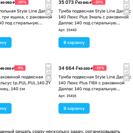
₽
35 073 ₽
-20%
-20%
49 950 ₽
43 841 ₽
польная Style Line Даллас
Тумба подвесная Style Line Даллас
, три ящика, с раковиной
140 Люкс Plus Эмаль с раковиной
40 под стиральную
Даллас 140 под стиральную
левая, белая
машину, два ящика, правая, белая
Арт.
15443
ину
В корзину
34 664 ₽
-5%
-20%
45 150 ₽
43 330 ₽
раковиной подвесная
Тумба подвесная Style Line Даллас
ульсус tp.PUL.PUL.140.2Y
140 Люкс Plus ПВХ с раковиной
янец, 140 см
Даллас 140 под стиральную
машину, два ящика, левая, белая
Арт.
15416
ину
В корзину
анный решать сразу несколько задач: организовывать