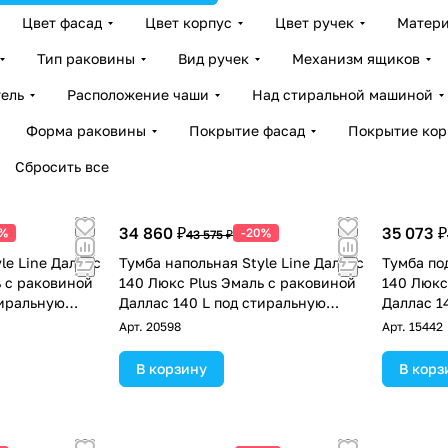
Цвет фасад
Цвет корпус
Цвет ручек
Матери
Тип раковины
Вид ручек
Механизм ящиков
ель
Расположение чаши
Над стиральной машиной
Форма раковины
Покрытие фасад
Покрытие кор
Сбросить все
34 860 ₽
35 073 ₽
0%
-20%
43 575 ₽
le Line Даллас
Тумба напольная Style Line Даллас
Тумба по
ь с раковиной
140 Люкс Plus Эмаль с раковиной
140 Люкс
тиральную
Даллас 140 L под стиральную
Даллас 1
 белая
машину, два ящика, белая
машину, 
Арт.
20598
Арт.
15442
В корзину
В корз