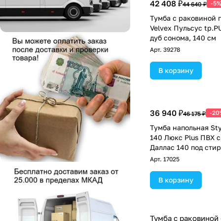
42 408 ₽
-5
44 640 ₽
Тумба с раковиной 
Velvex Пульсус tp.P
дуб сонома, 140 см
Арт.
39278
В корзину
36 940 ₽
-20
46 175 ₽
Тумба напольная Sty
140 Люкс Plus ПВХ 
Даллас 140 под сти
машину, два ящика, 
Арт.
17025
В корзину
Тумба с раковиной