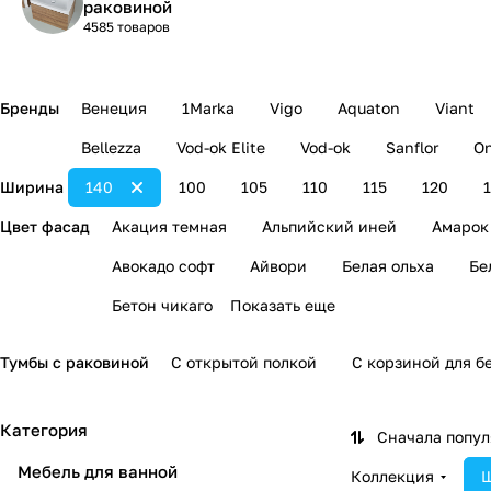
раковиной
4585 товаров
Бренды
Венеция
1Marka
Vigo
Aquaton
Viant
Bellezza
Vod-ok Elite
Vod-ok
Sanflor
On
Ширина
140
100
105
110
115
120
Цвет фасад
Акация темная
Альпийский иней
Амарок
Авокадо софт
Айвори
Белая ольха
Бе
Бетон чикаго
Показать еще
Тумбы с раковиной
С открытой полкой
С корзиной для б
Категория
Сначала попу
Мебель для ванной
Коллекция
Ш