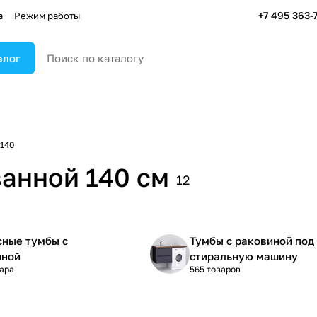
+7 495 363-
а
Режим работы
алог
140
ванной 140 см
12
сные тумбы с
Тумбы с раковиной под
иной
стиральную машину
вара
565 товаров