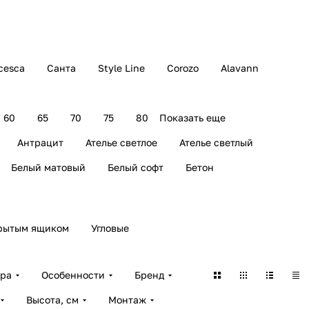
cesca
Санта
Style Line
Corozo
Alavann
60
65
70
75
80
Показать еще
Антрацит
Ателье светлое
Ателье светлый
Белый матовый
Белый софт
Бетон
рытым ящиком
Угловые
ара
Особенности
Бренд
Высота, см
Монтаж