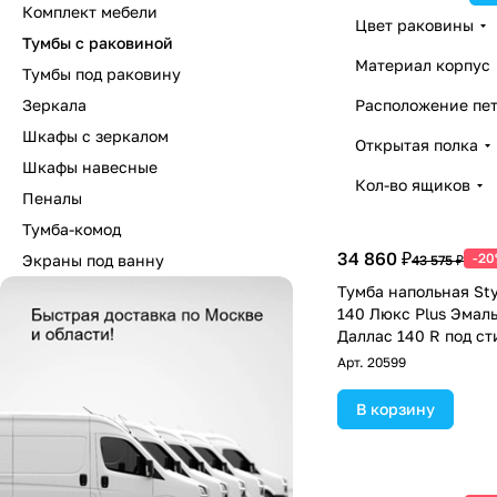
Комплект мебели
Цвет раковины
Тумбы с раковиной
Материал корпус
Тумбы под раковину
Зеркала
Расположение пет
Шкафы с зеркалом
Открытая полка
Шкафы навесные
Кол-во ящиков
Пеналы
Тумба-комод
34 860 ₽
-2
Экраны под ванну
43 575 ₽
Тумба напольная Sty
140 Люкс Plus Эмал
Даллас 140 R под с
машину, два ящика,
Арт.
20599
В корзину