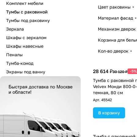
Комплект мебели
Цвет раковины
Тумбы с раковиной
Материал фасад
Тумбы под раковину
Зеркала
Механизм дверок
Шкафы с зеркалом
Корзина для бель
Шкафы навесные
Кол-во дверок
Пеналы
Тумба-комод
28 614 ₽
-5%
Экраны под ванну
30 120 ₽
Тумба с раковиной 
Velvex Монди 800-0
темная, 80 см
Арт.
45542
В корзину
Тумба с раковиной