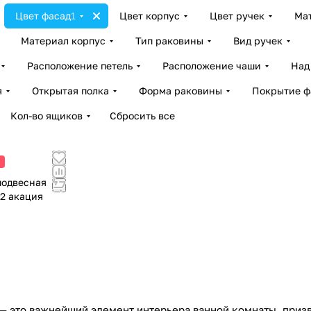
Цвет фасад
1
Цвет корпус
Цвет ручек
Ма
Материал корпус
Тип раковины
Вид ручек
Расположение петель
Расположение чаши
Над
я
Открытая полка
Форма раковины
Покрытие ф
Кол-во ящиков
Сбросить все
подвесная
-2 акация
 — это важнейший элемент интерьера ванной комнаты, призв