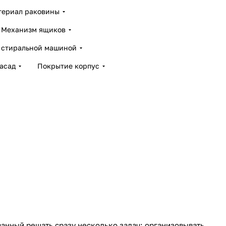
териал раковины
Механизм ящиков
 стиральной машиной
асад
Покрытие корпус
анный решать сразу несколько задач: организовывать