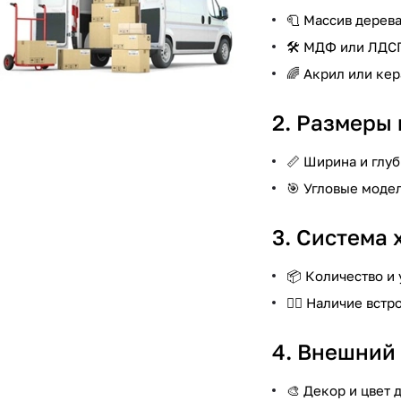
🧻 Массив дерева
🛠️ МДФ или ЛДС
🌈 Акрил или ке
2. Размеры 
📏 Ширина и глу
🎯 Угловые моде
3. Система 
📦 Количество и
🏋️‍♂️ Наличие в
4. Внешний 
🎨 Декор и цвет