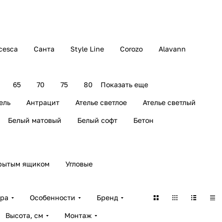
cesca
Санта
Style Line
Corozo
Alavann
65
70
75
80
Показать еще
ель
Антрацит
Ателье светлое
Ателье светлый
Белый матовый
Белый софт
Бетон
рытым ящиком
Угловые
ара
Особенности
Бренд
Высота, см
Монтаж