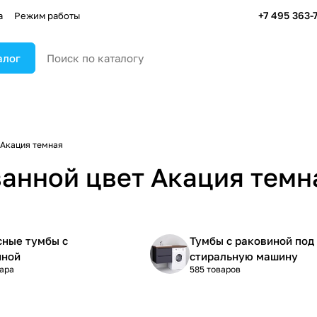
+7 495 363-
а
Режим работы
алог
Акация темная
ванной цвет Акация темн
сные тумбы с
Тумбы с раковиной под
иной
стиральную машину
вара
585 товаров