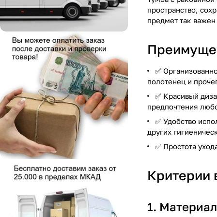
пространство, сох
предмет так важен 
Преимущес
✅ Организованно
полотенец и проче
✅ Красивый диза
предпочтения любо
✅ Удобство испо
других гигиеничес
✅ Простота ухода
Критерии 
1. Материал