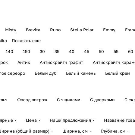
Misty
Brevita
Runo
Stella Polar
Emmy
Fran
ika
Показать еще
140
150
30
35
40
45
50
55
60
рок
Антик
Антискрейтч графит
Антискрейтч карам
лое серебро
Белый дуб
Белый камень
Белый крем
елья
Фасад витраж
С ящиками
С дверками
С ск
лярные
Цена
Наши предложения
Название тов
ирина (общий размер)
Ширина, см
Глубина, см