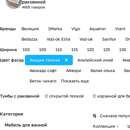
раковиной
4605 товаров
Бренды
Венеция
1Marka
Vigo
Aquaton
Viant
Bellezza
Vod-ok Elite
Vod-ok
Sanflor
On
Ширина
100
105
110
115
120
125
130
Цвет фасад
Акация темная
Альпийский иней
Ама
Авокадо софт
Айвори
Белая ольха
Бе
Бетон чикаго
Показать еще
Тумбы с раковиной
С открытой полкой
С корзиной для б
Категория
Сначала попу
Мебель для ванной
Коллекция
Ш