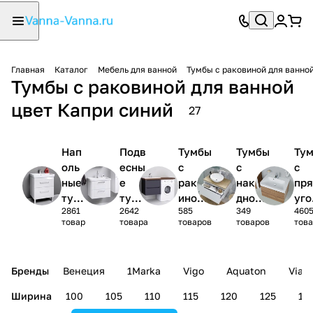
Главная
Каталог
Мебель для ванной
Тумбы с раковиной для ванно
Тумбы с раковиной для ванной
цвет Капри синий
27
Нап
Подв
Тумбы
Тумбы
Ту
оль
есны
с
с
с
ные
е
раков
накла
пр
тум
тумб
иной
дной
уго
2861
2642
585
349
460
бы с
ы с
под
раков
ной
товар
товара
товаров
товаров
тов
рак
рако
стира
иной
рак
ови
вино
льную
ино
ной
й
маши
Бренды
Венеция
1Marka
Vigo
Aquaton
Vian
ну
Ширина
100
105
110
115
120
125
13