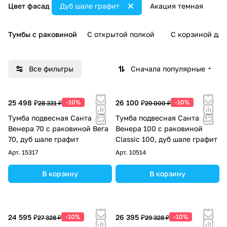
Цвет фасад
Дуб шале графит
Акация темная
А
Тумбы с раковиной
С открытой полкой
С корзиной для
Все фильтры
Сначала популярные
25 498 ₽
-10%
26 100 ₽
-10%
28 331 ₽
29 000 ₽
Тумба подвесная Санта
Тумба подвесная Санта
Венера 70 с раковиной Вега
Венера 100 с раковиной
70, дуб шале графит
Classic 100, дуб шале графит
Арт.
15317
Арт.
10514
В корзину
В корзину
24 595 ₽
-10%
26 395 ₽
-10%
27 328 ₽
29 328 ₽