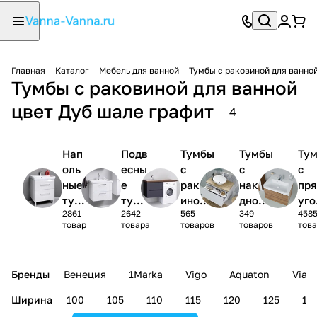
Главная
Каталог
Мебель для ванной
Тумбы с раковиной для ванно
Тумбы с раковиной для ванной
цвет Дуб шале графит
4
Нап
Подв
Тумбы
Тумбы
Ту
оль
есны
с
с
с
ные
е
раков
накла
пр
тум
тумб
иной
дной
уго
2861
2642
565
349
458
бы с
ы с
под
раков
ной
товар
товара
товаров
товаров
тов
рак
рако
стира
иной
рак
ови
вино
льную
ино
ной
й
маши
Бренды
Венеция
1Marka
Vigo
Aquaton
Vian
ну
Ширина
100
105
110
115
120
125
13