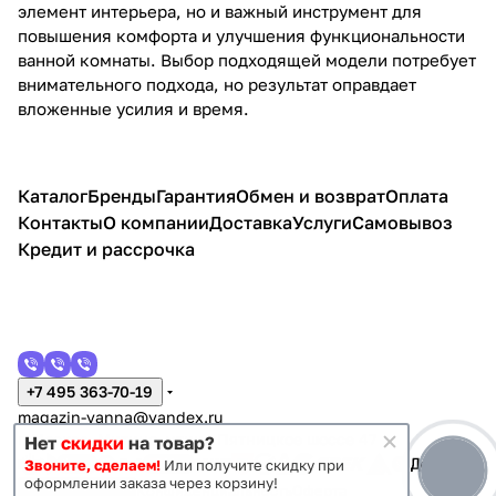
элемент интерьера, но и важный инструмент для
повышения комфорта и улучшения функциональности
ванной комнаты. Выбор подходящей модели потребует
внимательного подхода, но результат оправдает
вложенные усилия и время.
Каталог
Бренды
Гарантия
Обмен и возврат
Оплата
Контакты
О компании
Доставка
Услуги
Самовывоз
Кредит и рассрочка
+7 495 363-70-19
magazin-vanna@yandex.ru
г. Москва, Митино, улица Пятницкое шоссе 47
Нет
скидки
на товар?
Звоните, сделаем!
Или получите скидку при
оформлении заказа через корзину!
Темная тема
Конфиденциальность
Оферта