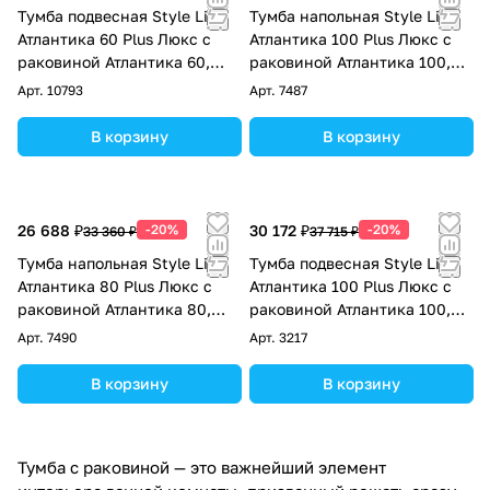
Тумба подвесная Style Line
Тумба напольная Style Line
Атлантика 60 Plus Люкс с
Атлантика 100 Plus Люкс с
раковиной Атлантика 60,
раковиной Атлантика 100,
ясень перламутр
ясень перламутр
Арт.
10793
Арт.
7487
В корзину
В корзину
26 688 ₽
-20%
30 172 ₽
-20%
33 360 ₽
37 715 ₽
Тумба напольная Style Line
Тумба подвесная Style Line
Атлантика 80 Plus Люкс с
Атлантика 100 Plus Люкс с
раковиной Атлантика 80,
раковиной Атлантика 100,
ясень перламутр
ясень перламутр
Арт.
7490
Арт.
3217
В корзину
В корзину
Тумба с раковиной — это важнейший элемент