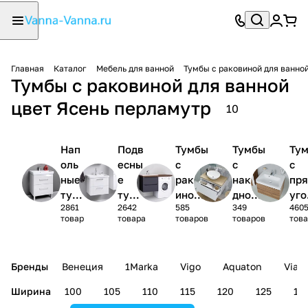
Главная
Каталог
Мебель для ванной
Тумбы с раковиной для ванно
Тумбы с раковиной для ванной
цвет Ясень перламутр
10
Нап
Подв
Тумбы
Тумбы
Ту
оль
есны
с
с
с
ные
е
раков
накла
пр
тум
тумб
иной
дной
уго
2861
2642
585
349
460
бы с
ы с
под
раков
ной
товар
товара
товаров
товаров
тов
рак
рако
стира
иной
рак
ови
вино
льную
ино
ной
й
маши
Бренды
Венеция
1Marka
Vigo
Aquaton
Vian
ну
Ширина
100
105
110
115
120
125
13