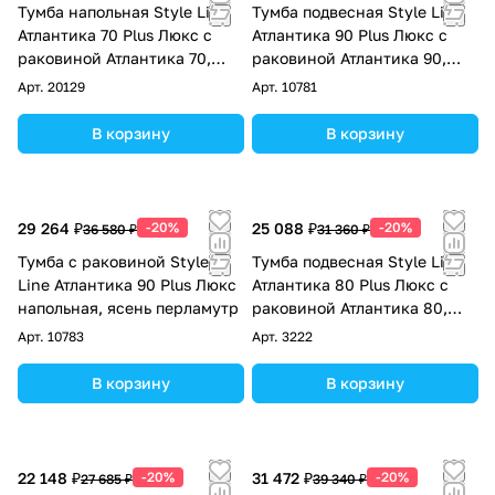
Тумба напольная Style Line
Тумба подвесная Style Line
Атлантика 70 Plus Люкс с
Атлантика 90 Plus Люкс с
раковиной Атлантика 70,
раковиной Атлантика 90,
ясень перламутр
ясень перламутр
Арт.
20129
Арт.
10781
В корзину
В корзину
29 264 ₽
-20%
25 088 ₽
-20%
36 580 ₽
31 360 ₽
Тумба с раковиной Style
Тумба подвесная Style Line
Line Атлантика 90 Plus Люкс
Атлантика 80 Plus Люкс с
напольная, ясень перламутр
раковиной Атлантика 80,
ясень перламутр
Арт.
10783
Арт.
3222
В корзину
В корзину
22 148 ₽
-20%
31 472 ₽
-20%
27 685 ₽
39 340 ₽