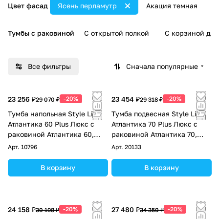
Цвет фасад
Ясень перламутр
Акация темная
А
Тумбы с раковиной
С открытой полкой
С корзиной для
Все фильтры
Сначала популярные
23 256 ₽
-20%
23 454 ₽
-20%
29 070 ₽
29 318 ₽
Тумба напольная Style Line
Тумба подвесная Style Line
Атлантика 60 Plus Люкс с
Атлантика 70 Plus Люкс с
раковиной Атлантика 60,
раковиной Атлантика 70,
ясень перламутр
ясень перламутр
Арт.
10796
Арт.
20133
В корзину
В корзину
24 158 ₽
-20%
27 480 ₽
-20%
30 198 ₽
34 350 ₽