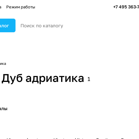
+7 495 363-
а
Режим работы
алог
ика
 Дуб адриатика
1
алы