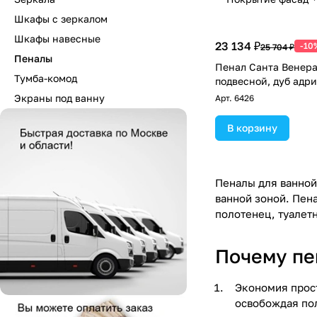
Шкафы с зеркалом
Шкафы навесные
23 134 ₽
-10
25 704 ₽
Пеналы
Пенал Санта Венера
Тумба-комод
подвесной, дуб адр
Экраны под ванну
Арт.
6426
В корзину
Пеналы для ванной
ванной зоной. Пен
полотенец, туалет
Почему пе
Экономия прос
освобождая по