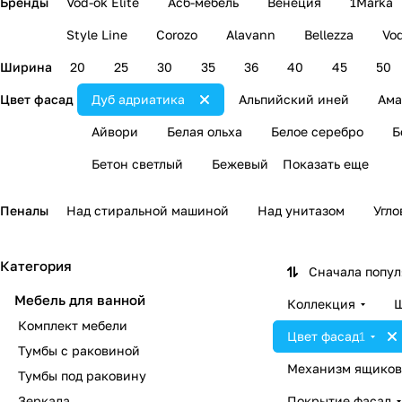
Бренды
Vod-ok Elite
Асб-мебель
Венеция
1Marka
Style Line
Corozo
Alavann
Bellezza
Vo
Ширина
20
25
30
35
36
40
45
50
Цвет фасад
Дуб адриатика
Альпийский иней
Ама
Айвори
Белая ольха
Белое серебро
Б
Бетон светлый
Бежевый
Показать еще
Пеналы
Над стиральной машиной
Над унитазом
Угл
Категория
Сначала попу
Мебель для ванной
Коллекция
Ш
Комплект мебели
Цвет фасад
1
Тумбы с раковиной
Механизм ящиков
Тумбы под раковину
Зеркала
Покрытие фасад