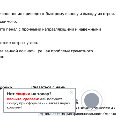
исполнение приведет к быстрому износу и выходу из строя.
ержимого.
райте пенал с прочными направляющими и надежными
ствие острых углов.
ва ванной комнаты, решая проблему грамотного
но.
срочка
Связаться с нами
Нет
скидки
на товар?
+7 495 363-70-19
Звоните, сделаем!
Или получите
magazin-vanna@yandex.ru
скидку при оформлении заказа через
корзину!
г. Москва, Митино, улица Пятницкое шоссе 47
Темная тема
Конфиденциальность
Оферта