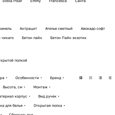
Stella Polar
Emmy
Francesca
Санта
рамель
Антрацит
Ателье светлый
Авокадо софт
 чикаго
Бетон пайн
Бетон Пайн экзотик
ткрытой полкой
ара
Особенности
Бренд
Высота, см
Монтаж
атериал корпус
Вид ручек
на для белья
Открытая полка
Сбросить все