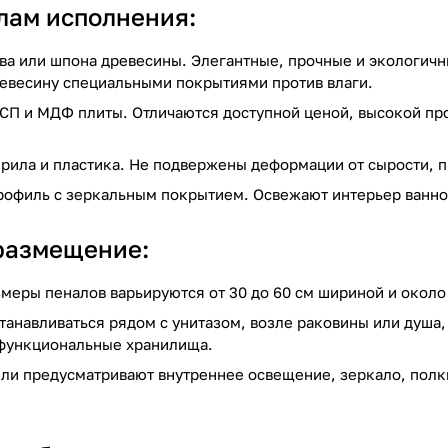
лам исполнения:
ва или шпона древесины. Элегантные, прочные и экологич
евесину специальными покрытиями против влаги.
СП и МДФ плиты. Отличаются доступной ценой, высокой про
рила и пластика. Не подвержены деформации от сырости, п
филь с зеркальным покрытием. Освежают интерьер ванной,
размещение:
меры пеналов варьируются от 30 до 60 см шириной и около 1
танавливаться рядом с унитазом, возле раковины или душа
 функциональные хранилища.
ли предусматривают внутреннее освещение, зеркало, полк