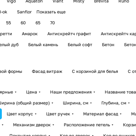
Vigo
Aquaton
Viant
Misty
Brevita
Runo
d-ok
Sanflor
Показать еще
55
60
65
70
ретти
Амарок
Антискрейтч графит
Антискрейтч ка
елый дуб
Белый камень
Белый софт
Бетон
Бетон
овой формы
Фасад витраж
С корзиной для белья
С о
лярные
Цена
Наши предложения
Название тов
ирина (общий размер)
Ширина, см
Глубина, см
Цвет корпус
Цвет ручек
Материал фасад
М
Механизм дверок
Расположение петель
Корзи
Покрытие корпус
Кол-во дверок
Кол-во ящиков