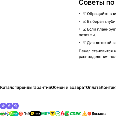
Советы по
☑️ Обращайте вн
☑️ Выбирая глуб
☑️ Если планиру
петлями.
☑️ Для детской в
Пенал становится 
распределения пол
Каталог
Бренды
Гарантия
Обмен и возврат
Оплата
Контак