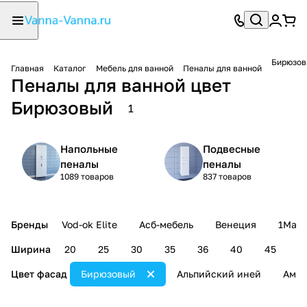
Бирюзо
Главная
Каталог
Мебель для ванной
Пеналы для ванной
Пеналы для ванной цвет
Бирюзовый
1
Напольные
Подвесные
пеналы
пеналы
1089 товаров
837 товаров
Бренды
Vod-ok Elite
Асб-мебель
Венеция
1Mark
Ширина
20
25
30
35
36
40
45
5
Цвет фасад
Бирюзовый
Альпийский иней
Амар