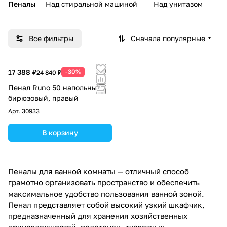
Пеналы
Над стиральной машиной
Над унитазом
У
Все фильтры
Сначала популярные
17 388 ₽
-30%
24 840 ₽
Пенал Runo 50 напольный,
бирюзовый, правый
Арт.
30933
В корзину
Пеналы для ванной комнаты — отличный способ
грамотно организовать пространство и обеспечить
максимальное удобство пользования ванной зоной.
Пенал представляет собой высокий узкий шкафчик,
предназначенный для хранения хозяйственных
принадлежностей, полотенец, туалетных