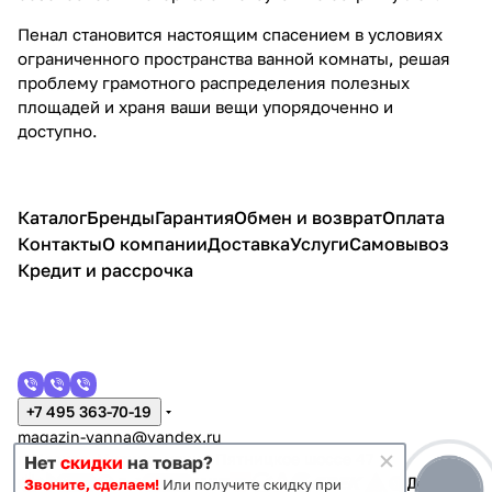
Пенал становится настоящим спасением в условиях
ограниченного пространства ванной комнаты, решая
проблему грамотного распределения полезных
площадей и храня ваши вещи упорядоченно и
доступно.
Каталог
Бренды
Гарантия
Обмен и возврат
Оплата
Контакты
О компании
Доставка
Услуги
Самовывоз
Кредит и рассрочка
+7 495 363-70-19
magazin-vanna@yandex.ru
г. Москва, Митино, улица Пятницкое шоссе 47
Нет
скидки
на товар?
Звоните, сделаем!
Или получите скидку при