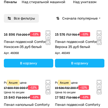
Пеналы
Над стиральной машиной
Над унитазом
У
Все фильтры
Сначала популярные
16 896 ₽
-12%
15 576 ₽
-12%
19 200 ₽
17 700 ₽
Пенал подвесной Comforty
Пенал подвесной Comforty
Никосия-35 дуб белый
Верона 35 дуб белый
Арт.
46068
Арт.
46049
В корзину
В корзину
Розничная цена
Акция
Розничная цена
Акция
-12%
-12%
17 600 ₽
20 000 ₽
19 536 ₽
22 200 ₽
Цена по акции
Цена по акции
15 840 ₽
-12%
17 582 ₽
-12%
18 000 ₽
19 980 ₽
Пенал напольный Comforty
Пенал подвесной Comforty