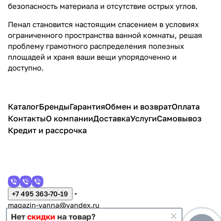
безопасность материала и отсутствие острых углов.
Пенал становится настоящим спасением в условиях
ограниченного пространства ванной комнаты, решая
проблему грамотного распределения полезных
площадей и храня ваши вещи упорядоченно и
доступно.
Каталог
Бренды
Гарантия
Обмен и возврат
Оплата
Контакты
О компании
Доставка
Услуги
Самовывоз
Кредит и рассрочка
+7 495 363-70-19
magazin-vanna@yandex.ru
г. Москва, Митино, улица Пятницкое шоссе 47
Нет
скидки
на товар?