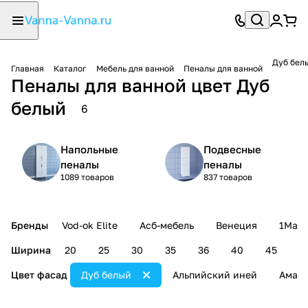
Дуб бел
Главная
Каталог
Мебель для ванной
Пеналы для ванной
Пеналы для ванной цвет Дуб
белый
6
Напольные
Подвесные
пеналы
пеналы
1089 товаров
837 товаров
Бренды
Vod-ok Elite
Асб-мебель
Венеция
1Mark
Ширина
20
25
30
35
36
40
45
5
Цвет фасад
Дуб белый
Альпийский иней
Амаре