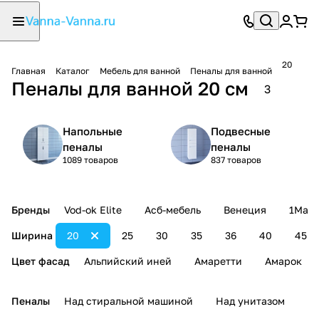
20
Главная
Каталог
Мебель для ванной
Пеналы для ванной
Пеналы для ванной 20 см
3
Напольные
Подвесные
пеналы
пеналы
1089 товаров
837 товаров
Бренды
Vod-ok Elite
Асб-мебель
Венеция
1Mark
Ширина
20
25
30
35
36
40
45
Цвет фасад
Альпийский иней
Амаретти
Амарок
Пеналы
Над стиральной машиной
Над унитазом
У