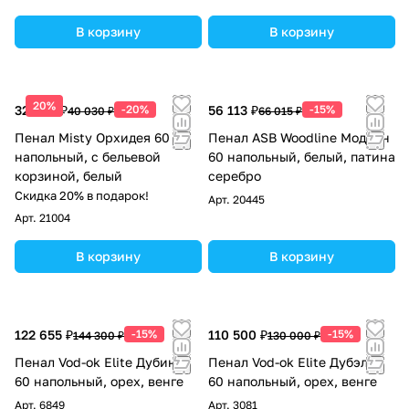
В корзину
В корзину
20%
32 024 ₽
-20%
56 113 ₽
-15%
40 030 ₽
66 015 ₽
Пенал Misty Орхидея 60
Пенал ASB Woodline Модерн
напольный, с бельевой
60 напольный, белый, патина
корзиной, белый
серебро
Скидка 20% в подарок!
Арт.
20445
Арт.
21004
В корзину
В корзину
122 655 ₽
-15%
110 500 ₽
-15%
144 300 ₽
130 000 ₽
Пенал Vod-ok Elite Дубини
Пенал Vod-ok Elite Дубэлла
60 напольный, орех, венге
60 напольный, орех, венге
Арт.
6849
Арт.
3081