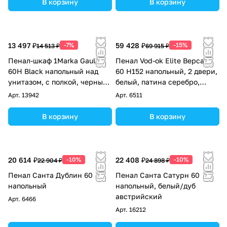
В корзину
В корзину
13 497 ₽
-7%
59 428 ₽
-15%
14 513 ₽
69 915 ₽
Пенал-шкаф 1Marka Gaula
Пенал Vod-ok Elite Версаль
60Н Black напольный над
60 H152 напольный, 2 двери,
унитазом, с полкой, черный
белый, патина серебро,
матовый
золото
Арт.
13942
Арт.
6511
В корзину
В корзину
20 614 ₽
-10%
22 408 ₽
-10%
22 904 ₽
24 898 ₽
Пенал Санта Дублин 60
Пенал Санта Сатурн 60
напольный
напольный, белый/дуб
австрийский
Арт.
6466
Арт.
16212