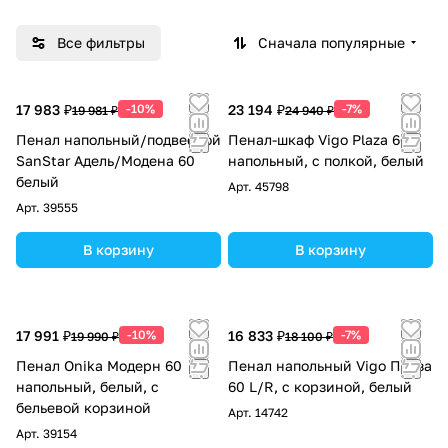
Все фильтры
Сначала популярные
17 983 ₽
-10%
23 194 ₽
-7%
19 981 ₽
24 940 ₽
Пенал напольный/подвесной
Пенал-шкаф Vigo Plaza 60
SanStar Адель/Модена 60
напольный, с полкой, белый
белый
Арт.
45798
Арт.
39555
В корзину
В корзину
17 991 ₽
-10%
16 833 ₽
-7%
19 990 ₽
18 100 ₽
Пенал Onika Модерн 60
Пенал напольный Vigo Плаза
напольный, белый, с
60 L/R, с корзиной, белый
бельевой корзиной
Арт.
14742
Арт.
39154