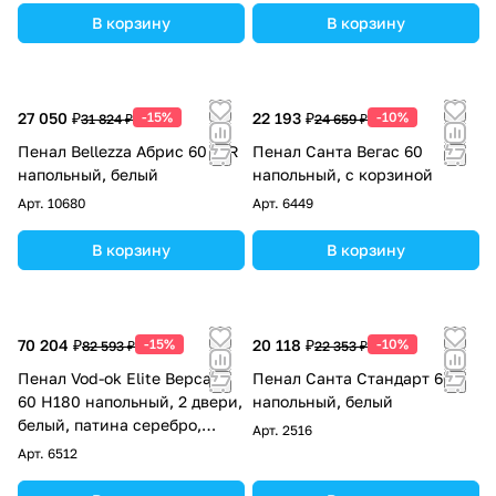
В корзину
В корзину
27 050 ₽
-15%
22 193 ₽
-10%
31 824 ₽
24 659 ₽
Пенал Bellezza Абрис 60 L/R
Пенал Санта Вегас 60
напольный, белый
напольный, с корзиной
Арт.
10680
Арт.
6449
В корзину
В корзину
70 204 ₽
-15%
20 118 ₽
-10%
82 593 ₽
22 353 ₽
Пенал Vod-ok Elite Версаль
Пенал Санта Стандарт 60
60 H180 напольный, 2 двери,
напольный, белый
белый, патина серебро,
Арт.
2516
золото
Арт.
6512