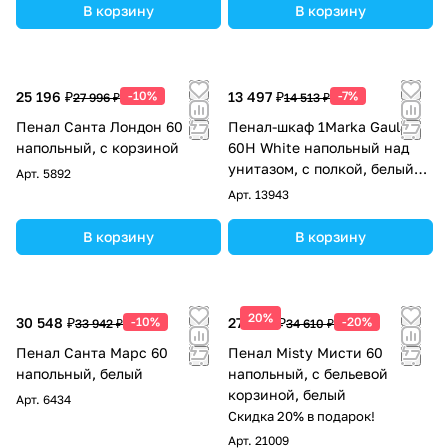
В корзину
В корзину
25 196 ₽
-10%
13 497 ₽
-7%
27 996 ₽
14 513 ₽
Пенал Санта Лондон 60
Пенал-шкаф 1Marka Gaula
напольный, с корзиной
60Н White напольный над
унитазом, с полкой, белый
Арт.
5892
матовый
Арт.
13943
В корзину
В корзину
20%
30 548 ₽
-10%
27 688 ₽
-20%
33 942 ₽
34 610 ₽
Пенал Санта Марс 60
Пенал Misty Мисти 60
напольный, белый
напольный, с бельевой
корзиной, белый
Арт.
6434
Скидка 20% в подарок!
Арт.
21009