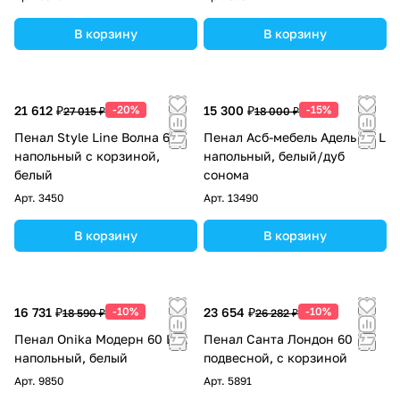
В корзину
В корзину
21 612 ₽
-20%
15 300 ₽
-15%
27 015 ₽
18 000 ₽
Пенал Style Line Волна 60
Пенал Асб-мебель Адель 60 L
напольный с корзиной,
напольный, белый/дуб
белый
сонома
Арт.
3450
Арт.
13490
В корзину
В корзину
16 731 ₽
-10%
23 654 ₽
-10%
18 590 ₽
26 282 ₽
Пенал Onika Модерн 60 L/R
Пенал Санта Лондон 60
напольный, белый
подвесной, с корзиной
Арт.
9850
Арт.
5891