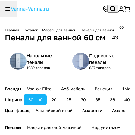
60
Главная
Каталог
Мебель для ванной
Пеналы для ванной
Пеналы для ванной 60 см
43
Напольные
Подвесные
пеналы
пеналы
1089 товаров
837 товаров
Бренды
Vod-ok Elite
Асб-мебель
Венеция
1Mark
Ширина
60
20
25
30
35
36
40
Цвет фасад
Альпийский иней
Амаретти
Амарок
Пеналы
Над стиральной машиной
Над унитазом
У