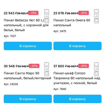
22 543 ₽
-15%
23 678 ₽
-10%
26 521 ₽
26 309 ₽
Пенал Bellezza Уют 60 L/R
Пенал Санта Омега 60
напольный, с корзиной для
напольный
белья, белый
Арт.
3475
Арт.
7157
В корзину
В корзину
30 548 ₽
-10%
37 860 ₽
-10%
33 942 ₽
42 067 ₽
Пенал Санта Марс 60
Пенал-шкаф Corozo
напольный, белый/янтарный
Таормина 60 напольный над
унитазом, с полкой, белый
Арт.
14218
Арт.
7940
В корзину
В корзину