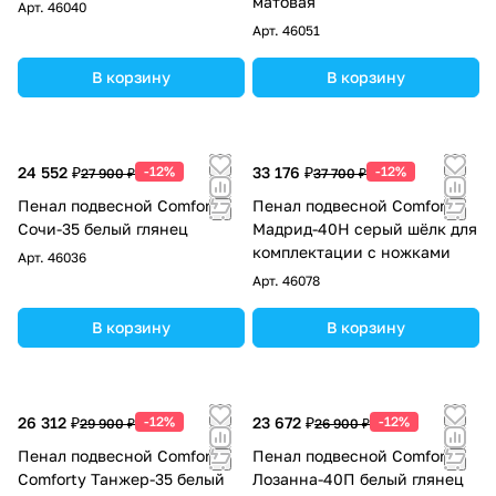
матовая
Арт.
46040
Арт.
46051
В корзину
В корзину
24 552 ₽
-12%
33 176 ₽
-12%
27 900 ₽
37 700 ₽
Пенал подвесной Comforty
Пенал подвесной Comforty
Сочи-35 белый глянец
Мадрид-40Н серый шёлк для
комплектации с ножками
Арт.
46036
Арт.
46078
В корзину
В корзину
26 312 ₽
-12%
23 672 ₽
-12%
29 900 ₽
26 900 ₽
Пенал подвесной Comforty
Пенал подвесной Comforty
Comforty Танжер-35 белый
Лозанна-40П белый глянец