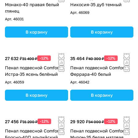
Монако-40 правая белый
Никосия-35 дуб темный
глянец
Арт.
46069
Арт.
46031
В корзину
В корзину
27 632 ₽
-12%
35 464 ₽
-12%
31 400 ₽
40 300 ₽
Пенал подвесной Comforty
Пенал подвесной Comforty
Истра-35 ясень белёный
Феррара-40 белый
Арт.
46059
Арт.
46042
В корзину
В корзину
27 456 ₽
-12%
29 920 ₽
-12%
31 200 ₽
34 000 ₽
Пенал подвесной Comforty
Пенал подвесной Comforty
Бросно-40П альпийский
Муром-35 белая матовая