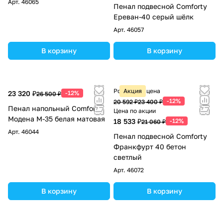
Арт.
46065
Пенал подвесной Comforty
Ереван-40 серый шёлк
Арт.
46057
В корзину
В корзину
Розничная цена
Акция
23 320 ₽
-12%
26 500 ₽
-12%
20 592 ₽
23 400 ₽
Пенал напольный Comforty
Цена по акции
Модена М-35 белая матовая
18 533 ₽
-12%
21 060 ₽
Арт.
46044
Пенал подвесной Comforty
Франкфурт 40 бетон
светлый
Арт.
46072
В корзину
В корзину