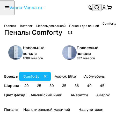
Comfort
Главная
Каталог
Мебель для ванной
Пеналы для ванной
Пеналы Comforty
51
Напольные
Подвесные
пеналы
пеналы
1088 товаров
837 товаров
Бренды
Comforty
Vod-ok Elite
Асб-мебель
В
Ширина
20
25
30
35
36
40
45
5
Цвет фасад
Альпийский иней
Амаретти
Амарок
Пеналы
Над стиральной машиной
Над унитазом
У