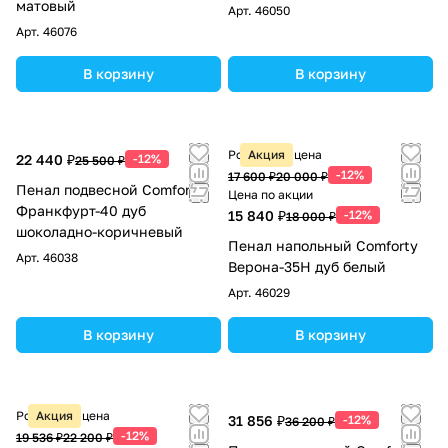
матовый
Арт.
46050
Арт.
46076
В корзину
В корзину
Розничная цена
Акция
22 440 ₽
-12%
25 500 ₽
-12%
17 600 ₽
20 000 ₽
Пенал подвесной Comforty
Цена по акции
Франкфурт-40 дуб
15 840 ₽
-12%
18 000 ₽
шоколадно-коричневый
Пенал напольный Comforty
Арт.
46038
Верона-35Н дуб белый
Арт.
46029
В корзину
В корзину
Розничная цена
Акция
31 856 ₽
-12%
36 200 ₽
-12%
19 536 ₽
22 200 ₽