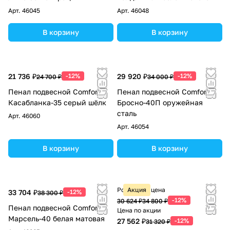
Арт.
46045
Арт.
46048
В корзину
В корзину
21 736 ₽
-12%
29 920 ₽
-12%
24 700 ₽
34 000 ₽
Пенал подвесной Comforty
Пенал подвесной Comforty
Касабланка-35 серый шёлк
Бросно-40П оружейная
сталь
Арт.
46060
Арт.
46054
В корзину
В корзину
Розничная цена
Акция
33 704 ₽
-12%
38 300 ₽
-12%
30 624 ₽
34 800 ₽
Пенал подвесной Comforty
Цена по акции
Марсель-40 белая матовая
27 562 ₽
-12%
31 320 ₽