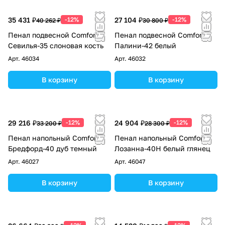
35 431 ₽
-12%
27 104 ₽
-12%
40 262 ₽
30 800 ₽
Пенал подвесной Comforty
Пенал подвесной Comforty
Севилья-35 слоновая кость
Палини-42 белый
Арт.
46034
Арт.
46032
В корзину
В корзину
29 216 ₽
-12%
24 904 ₽
-12%
33 200 ₽
28 300 ₽
Пенал напольный Comforty
Пенал напольный Comforty
Бредфорд-40 дуб темный
Лозанна-40Н белый глянец
Арт.
46027
Арт.
46047
В корзину
В корзину