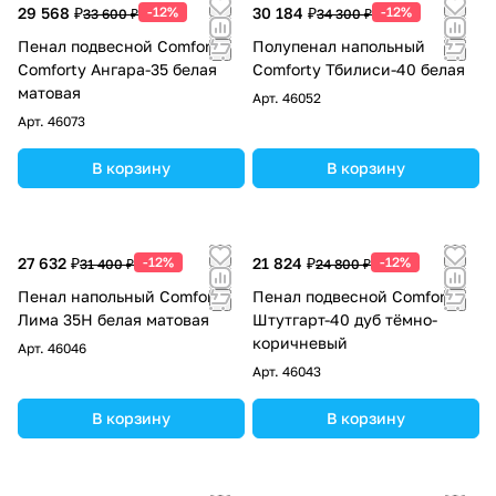
29 568 ₽
-12%
30 184 ₽
-12%
33 600 ₽
34 300 ₽
Пенал подвесной Comforty
Полупенал напольный
Comforty Ангара-35 белая
Comforty Тбилиси-40 белая
матовая
Арт.
46052
Арт.
46073
В корзину
В корзину
27 632 ₽
-12%
21 824 ₽
-12%
31 400 ₽
24 800 ₽
Пенал напольный Comforty
Пенал подвесной Comforty
Лима 35Н белая матовая
Штутгарт-40 дуб тёмно-
коричневый
Арт.
46046
Арт.
46043
В корзину
В корзину