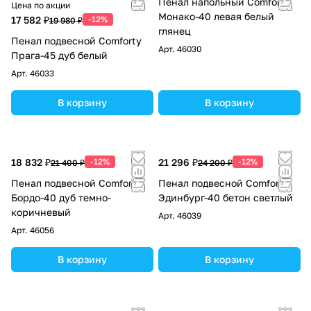
Пенал напольный Comforty
Цена по акции
Монако-40 левая белый
17 582 ₽
-12%
19 980 ₽
глянец
Пенал подвесной Comforty
Арт.
46030
Прага-45 дуб белый
Арт.
46033
В корзину
В корзину
18 832 ₽
-12%
21 296 ₽
-12%
21 400 ₽
24 200 ₽
Пенал подвесной Comforty
Пенал подвесной Comforty
Бордо-40 дуб темно-
Эдинбург-40 бетон светлый
коричневый
Арт.
46039
Арт.
46056
В корзину
В корзину