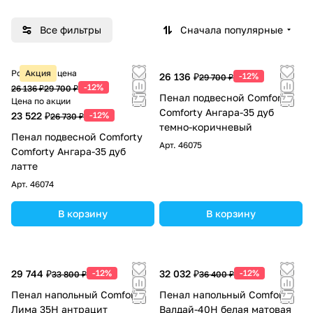
Все фильтры
Сначала популярные
Розничная цена
Акция
26 136 ₽
-12%
29 700 ₽
-12%
26 136 ₽
29 700 ₽
Пенал подвесной Comforty
Цена по акции
Comforty Ангара-35 дуб
23 522 ₽
-12%
26 730 ₽
темно-коричневый
Пенал подвесной Comforty
Арт.
46075
Comforty Ангара-35 дуб
латте
Арт.
46074
В корзину
В корзину
29 744 ₽
-12%
32 032 ₽
-12%
33 800 ₽
36 400 ₽
Пенал напольный Comforty
Пенал напольный Comforty
Лима 35Н антрацит
Валдай-40Н белая матовая