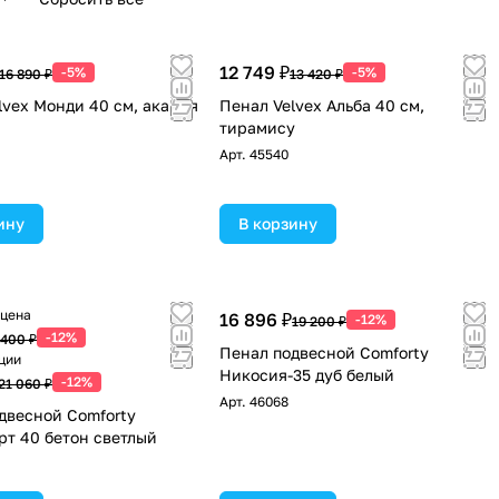
12 749 ₽
-5%
-5%
16 890 ₽
13 420 ₽
lvex Монди 40 см, акация
Пенал Velvex Альба 40 см,
тирамису
Арт.
45540
ину
В корзину
 цена
16 896 ₽
-12%
19 200 ₽
-12%
 400 ₽
Пенал подвесной Comforty
ции
Никосия-35 дуб белый
-12%
21 060 ₽
Арт.
46068
двесной Comforty
т 40 бетон светлый