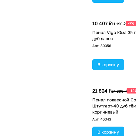
10 407 ₽
-7%
11 190 ₽
Пенал Vigo Юма 35 
дуб давос
Арт.
30056
В корзину
21 824 ₽
-12
24 800 ₽
Пенал подвесной Co
Штутгарт-40 дуб тё
коричневый
Арт.
46043
В корзину