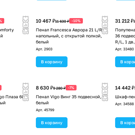
10 467 ₽
31 212 ₽
%
-10%
11 630 ₽
mforty
Пенал Francesca Аврора 21 L/R
Полупена
ый
напольный, с открытой полкой,
36 подве
белый
R/L, 1 дв
Арт.
2903
Арт.
33480
В корзину
В корз
8 630 ₽
14 442 ₽
-7%
9 280 ₽
go Плаза 60
Пенал Vigo Винг 35 подвесной,
Шкаф-пен
лый
белый
Арт.
34588
Арт.
45799
В корзину
В корз