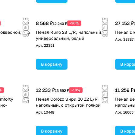
8 568 ₽
27 153 ₽
-30%
12 240 ₽
подвесной, 345
Пенал Runo 28 L/R, напольный,
Пенал Dr
универсальный, белый
Арт.
38887
Арт.
22351
В корзину
В корз
12 233 ₽
11 259 ₽
%
-10%
13 592 ₽
mforty
Пенал Corozo Энри 20 Z2 L/R
Пенал Ве
мно-
напольный, с открытой полкой
напольны
Арт.
10448
Арт.
16065
В корзину
В корз