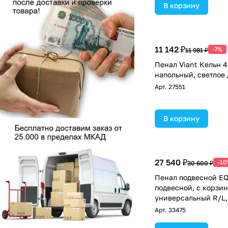
В корзину
11 142 ₽
-7%
11 981 ₽
Пенал Viant Кельн 4
напольный, светлое
Арт.
27551
В корзину
27 540 ₽
-1
30 600 ₽
Пенал подвесной EQ
подвесной, с корзин
универсальный R/L,
камень/дуб вотан
Арт.
33475