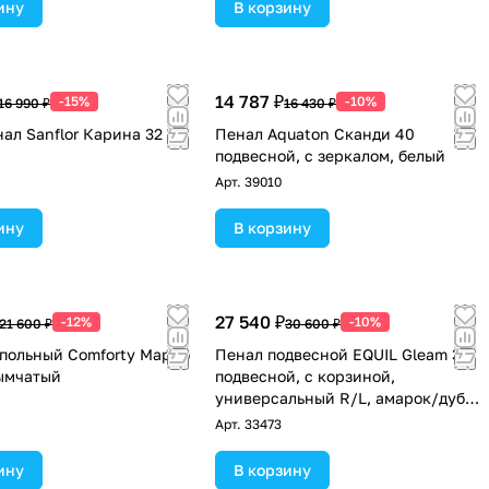
ину
В корзину
14 787 ₽
-15%
-10%
16 990 ₽
16 430 ₽
ал Sanflor Карина 32 L
Пенал Aquaton Сканди 40
подвесной, с зеркалом, белый
Арт.
39010
ину
В корзину
27 540 ₽
-12%
-10%
21 600 ₽
30 600 ₽
польный Comforty Марио
Пенал подвесной EQUIL Gleam 36
ымчатый
подвесной, с корзиной,
универсальный R/L, амарок/дуб
вотан
Арт.
33473
ину
В корзину