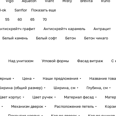
Vigo
Aquaton
Viant
Misty
Brevita
Runo
d-ok
Sanflor
Показать еще
55
60
65
70
нтискрейтч графит
Антискрейтч карамель
Антрацит
Белый камень
Белый софт
Бетон
Бетон чикаго
Над унитазом
Угловой формы
Фасад витраж
С 
лярные
Цена
Наши предложения
Название тов
ирина (общий размер)
Ширина, см
Глубина, см
Цвет корпус
Цвет ручек
Материал фасад
Матер
Механизм дверок
Расположение петель
Корзи
Покрытие корпус
Кол-во дверок
Кол-во ящиков