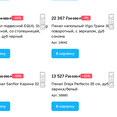
22 367 ₽
-10%
-7%
34 680 ₽
24 050 ₽
л подвесной EQUIL Strong
Пенал напольный Vigo Грани 30
сной, со столешницей,
поворотный, с зеркалом, дуб
., дуб черный
сонома
Арт.
14642
ину
В корзину
13 527 ₽
-15%
-10%
16 990 ₽
15 030 ₽
ал Sanflor Карина 32 R
Пенал Dreja Perfecto 35 см, дуб
эврика/белый
Арт.
38880
ину
В корзину