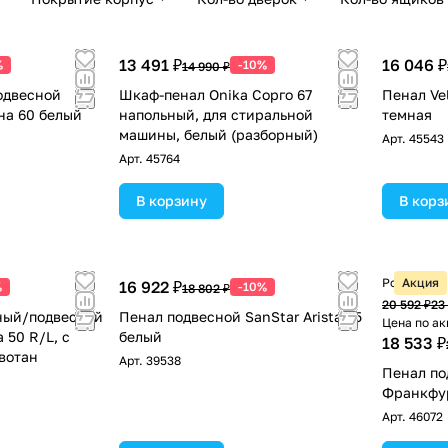
13 491 ₽
16 046 ₽
%
-10%
14 990 ₽
одвесной
Шкаф-пенал Onika Сорго 67
Пенал Ve
на 60 белый
напольный, для стиральной
темная
машины, белый (разборный)
Арт.
45543
Арт.
45764
В корзину
В корз
Розничная
Акция
16 922 ₽
%
-10%
18 802 ₽
20 592 ₽
23
ный/подвесной
Пенал подвесной SanStar Arista 35
Цена по ак
 50 R/L, с
белый
18 533 ₽
 вотан
Арт.
39538
Пенал по
Франкфур
Арт.
46072