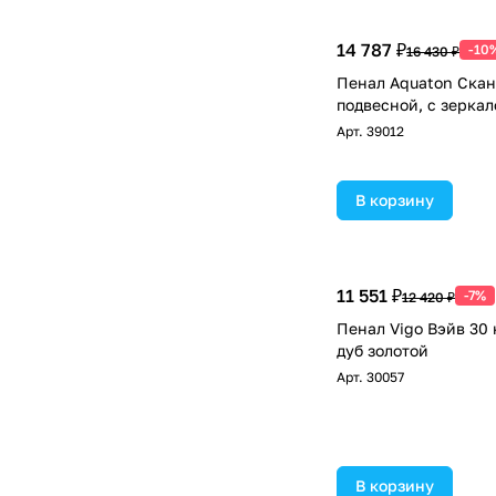
14 787 ₽
-10
16 430 ₽
Пенал Aquaton Скан
подвесной, с зеркал
Арт.
39012
В корзину
11 551 ₽
-7%
12 420 ₽
Пенал Vigo Вэйв 30
дуб золотой
Арт.
30057
В корзину