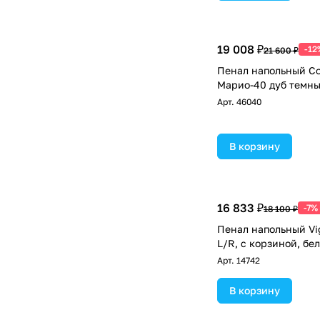
19 008 ₽
-12
21 600 ₽
Пенал напольный Co
Марио-40 дуб темн
Арт.
46040
В корзину
16 833 ₽
-7%
18 100 ₽
Пенал напольный Vi
L/R, с корзиной, бе
Арт.
14742
В корзину