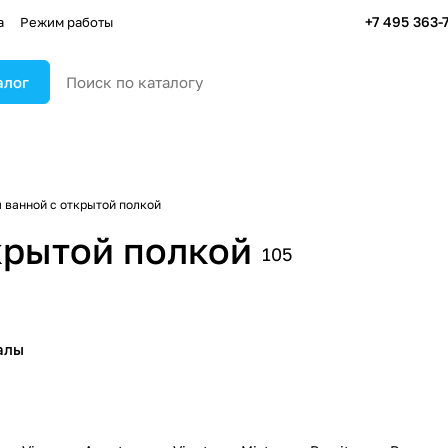
+7 495 363-
а
Режим работы
алог
 ванной с открытой полкой
крытой полкой
105
алы