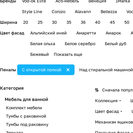
Бренды
Vod-ok Elite
Асб-мебель
Венеция
1Marka
Style Line
Corozo
Alavann
Bellezza
Vo
Ширина
20
25
30
35
36
40
45
50
Цвет фасад
Альпийский иней
Амаретти
Амарок
А
Белая ольха
Белое серебро
Белый дуб
Бежевый
Показать еще
Пеналы
С открытой полкой
Над стиральной машиной
Категория
Сначала попу
Мебель для ванной
Коллекция
Ш
Комплект мебели
Цвет фасад
Тумбы с раковиной
Механизм ящиков
Тумбы под раковину
Зеркала
Покрытие фасад