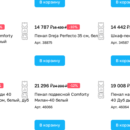
В корзину
В корз
14 787 ₽
14 442 ₽
2%
-10%
16 430 ₽
mforty
Пенал Dreja Perfecto 35 см, белый
Шкаф-пен
ный
Арт.
38875
Арт.
34587
В корзину
В корз
21 296 ₽
19 008 ₽
%
-12%
24 200 ₽
ди 40
Пенал подвесной Comforty
Пенал на
ом, белый, дуб
Милан-40 белый
40 Дуб д
Арт.
46066
Арт.
46064
В корзину
В корз