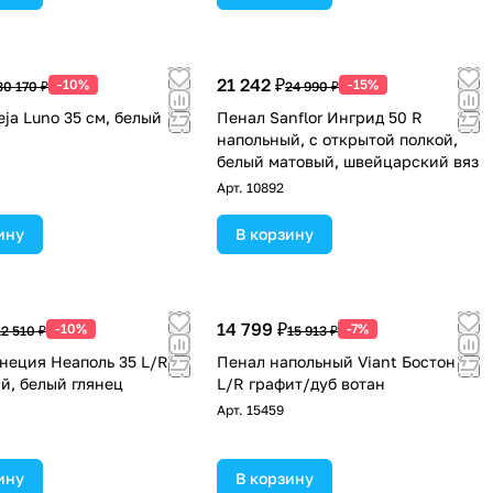
21 242 ₽
-10%
-15%
30 170 ₽
24 990 ₽
eja Luno 35 см, белый
Пенал Sanflor Ингрид 50 R
напольный, с открытой полкой,
белый матовый, швейцарский вяз
Арт.
10892
ину
В корзину
14 799 ₽
-10%
-7%
12 510 ₽
15 913 ₽
неция Неаполь 35 L/R
Пенал напольный Viant Бостон 45
й, белый глянец
L/R графит/дуб вотан
Арт.
15459
ину
В корзину