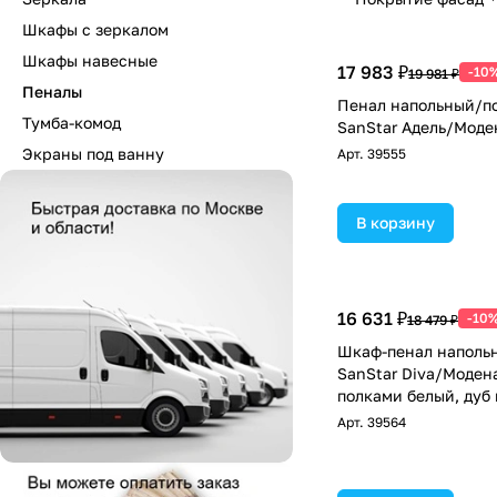
Шкафы с зеркалом
Шкафы навесные
17 983 ₽
-10
19 981 ₽
Пеналы
Пенал напольный/п
Тумба-комод
SanStar Адель/Моде
Экраны под ванну
Арт.
39555
В корзину
16 631 ₽
-10
18 479 ₽
Шкаф-пенал наполь
SanStar Diva/Модена
полками белый, дуб
Арт.
39564