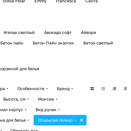
Stella Polar
Emmy
Francesca
Санта
Ателье светлый
Авокадо софт
Айвори
Бетон пайн
Бетон Пайн экзотик
Бетон светлый
корзиной для белья
ара
Особенности
Бренд
Высота, см
Монтаж
иал корпус
Вид ручек
на для белья
Открытая полка
1
Сбросить все