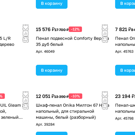
В корзину
В корз
15 576 ₽
7 821 ₽
-12%
17 700 ₽
8 
5 L/R
Пенал подвесной Comforty Верона
Пенал On
 дерево
35 дуб белый
напольны
Арт.
46049
Арт.
45763
В корзину
В корз
12 051 ₽
23 194 ₽
0%
-10%
13 390 ₽
UIL Gleam 36
Шкаф-пенал Onika Милтон 67 Нова
Пенал-шк
ой,
напольный, для стиральной
напольны
 зеленый
машины, белый (разборный)
Арт.
45798
Арт.
39284