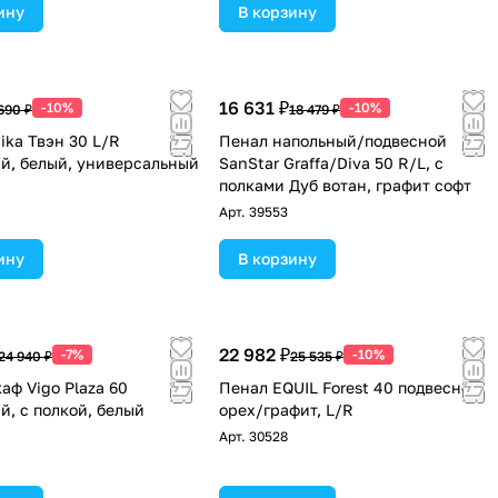
ину
В корзину
16 631 ₽
-10%
-10%
690 ₽
18 479 ₽
ika Твэн 30 L/R
Пенал напольный/подвесной
й, белый, универсальный
SanStar Graffa/Diva 50 R/L, с
полками Дуб вотан, графит софт
Арт.
39553
ину
В корзину
22 982 ₽
-7%
-10%
24 940 ₽
25 535 ₽
аф Vigo Plaza 60
Пенал EQUIL Forest 40 подвесной
й, с полкой, белый
орех/графит, L/R
Арт.
30528