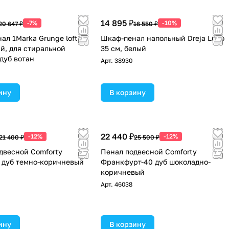
14 895 ₽
-7%
-10%
20 647 ₽
16 550 ₽
ал 1Marka Grunge loft 66
Шкаф-пенал напольный Dreja Luno
й, для стиральной
35 см, белый
дуб вотан
Арт.
38930
ину
В корзину
22 440 ₽
-12%
-12%
21 400 ₽
25 500 ₽
двесной Comforty
Пенал подвесной Comforty
 дуб темно-коричневый
Франкфурт-40 дуб шоколадно-
коричневый
Арт.
46038
ину
В корзину