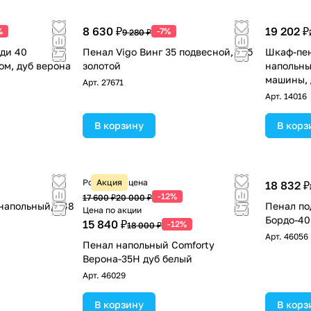
8 630 ₽
19 202 ₽
%
-7%
9 280 ₽
ди 40
Пенал Vigo Винг 35 подвесной, дуб
Шкаф-пен
ом, дуб верона
золотой
напольны
машины, 
Арт.
27671
Арт.
14016
В корзину
В корз
Розничная цена
Акция
18 832 ₽
-12%
17 600 ₽
20 000 ₽
 напольный, 348
Пенал по
Цена по акции
Бордо-40
15 840 ₽
-12%
18 000 ₽
Арт.
46056
Пенал напольный Comforty
Верона-35Н дуб белый
Арт.
46029
В корзину
В корз