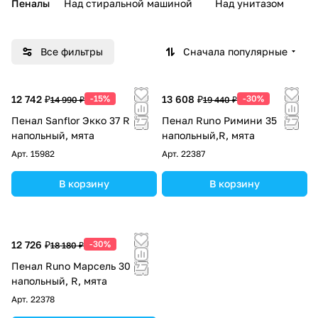
Пеналы
Над стиральной машиной
Над унитазом
У
Все фильтры
Сначала популярные
12 742 ₽
-15%
13 608 ₽
-30%
14 990 ₽
19 440 ₽
Пенал Sanflor Экко 37 R
Пенал Runo Римини 35
напольный, мята
напольный,R, мята
Арт.
15982
Арт.
22387
В корзину
В корзину
12 726 ₽
-30%
18 180 ₽
Пенал Runo Марсель 30
напольный, R, мята
Арт.
22378