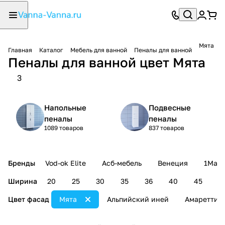
Мята
Главная
Каталог
Мебель для ванной
Пеналы для ванной
Пеналы для ванной цвет Мята
3
Напольные
Подвесные
пеналы
пеналы
1089 товаров
837 товаров
Бренды
Vod-ok Elite
Асб-мебель
Венеция
1Mark
Ширина
20
25
30
35
36
40
45
5
Цвет фасад
Мята
Альпийский иней
Амаретти