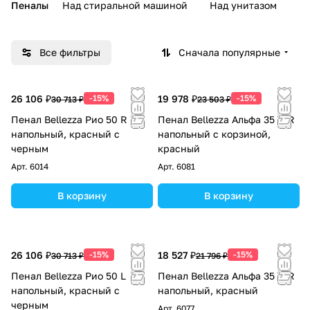
Пеналы
Над стиральной машиной
Над унитазом
У
Все фильтры
Сначала популярные
26 106 ₽
-15%
19 978 ₽
-15%
30 713 ₽
23 503 ₽
Пенал Bellezza Рио 50 R
Пенал Bellezza Альфа 35 L/R
напольный, красный с
напольный с корзиной,
черным
красный
Арт.
6014
Арт.
6081
В корзину
В корзину
26 106 ₽
-15%
18 527 ₽
-15%
30 713 ₽
21 796 ₽
Пенал Bellezza Рио 50 L
Пенал Bellezza Альфа 35 L/R
напольный, красный с
напольный, красный
черным
Арт.
6077