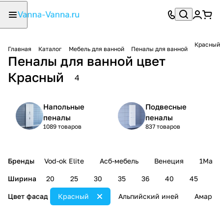
Красный
Главная
Каталог
Мебель для ванной
Пеналы для ванной
Пеналы для ванной цвет
Красный
4
Напольные
Подвесные
пеналы
пеналы
1089 товаров
837 товаров
Бренды
Vod-ok Elite
Асб-мебель
Венеция
1Mark
Ширина
20
25
30
35
36
40
45
5
Цвет фасад
Красный
Альпийский иней
Амарет