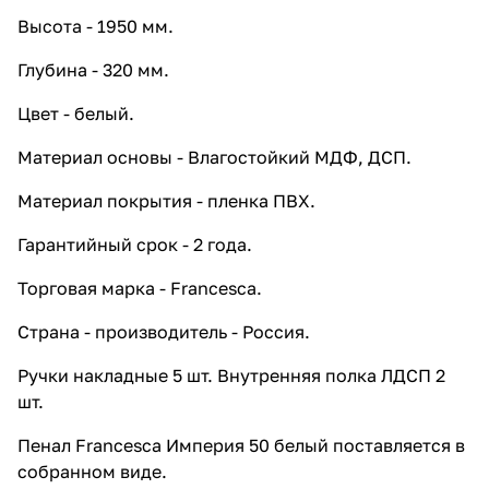
4 двери, белая
Высота - 1950 мм.
25 362 ₽ x 1 шт
28 180 ₽
Глубина - 320 мм.
Тумба с раковиной Francesca
Империя 80 напольная, 2 ящика,
Цвет - белый.
белая
23 526 ₽ x 1 шт
26 140 ₽
Материал основы - Влагостойкий МДФ, ДСП.
Тумба с раковиной Francesca
Материал покрытия - пленка ПВХ.
Империя 55 напольная, с 1 ящиком,
белая
Гарантийный срок - 2 года.
13 455 ₽ x 1 шт
14 950 ₽
Тумба с раковиной Francesca
Торговая марка - Francesca.
Империя 60 напольная, с 2
Страна - производитель - Россия.
дверцами, белая
13 410 ₽ x 1 шт
14 900 ₽
Ручки накладные 5 шт. Внутренняя полка ЛДСП 2
Тумба с раковиной Francesca
шт.
Империя 120 напольная, 2 ящика, 4
двери, белая
Пенал Francesca Империя 50 белый поставляется в
34 470 ₽ x 1 шт
38 300 ₽
собранном виде.
Тумба с раковиной Francesca