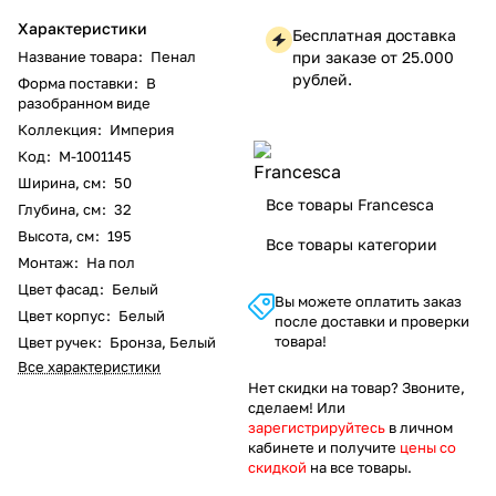
Характеристики
Бесплатная доставка
Название товара
:
Пенал
при заказе от 25.000
рублей.
Форма поставки
:
В
разобранном виде
Коллекция
:
Империя
Код
:
M-1001145
Ширина, см
:
50
Все товары Francesca
Глубина, см
:
32
Высота, см
:
195
Все товары категории
Монтаж
:
На пол
Цвет фасад
:
Белый
Вы можете оплатить заказ
Цвет корпус
:
Белый
после доставки и проверки
товара!
Цвет ручек
:
Бронза, Белый
Все характеристики
Нет скидки на товар? Звоните,
сделаем! Или
зарегистрируйтесь
в личном
кабинете и получите
цены со
скидкой
на все товары.