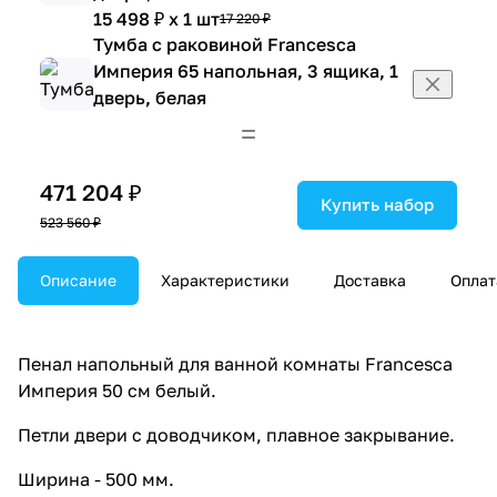
15 498 ₽ x 1 шт
17 220 ₽
Тумба с раковиной Francesca
Империя 65 напольная, 3 ящика, 1
дверь, белая
16 317 ₽ x 1 шт
18 130 ₽
Тумба с раковиной Francesca
Империя 70 напольная, 2 двери,
471 204 ₽
белая
Купить набор
523 560 ₽
14 607 ₽ x 1 шт
16 230 ₽
Тумба с раковиной Francesca
Описание
Империя 70 напольная, три ящика,
Характеристики
Доставка
Оплат
белая
17 190 ₽ x 1 шт
19 100 ₽
Тумба с раковиной Francesca
Пенал напольный для ванной комнаты Francesca
Империя 75 напольная, два ящика,
Империя 50 см белый.
белая
Петли двери с доводчиком, плавное закрывание.
18 675 ₽ x 1 шт
20 750 ₽
Тумба с раковиной Francesca
Ширина - 500 мм.
Империя 100-2 напольная, 2 ящика,