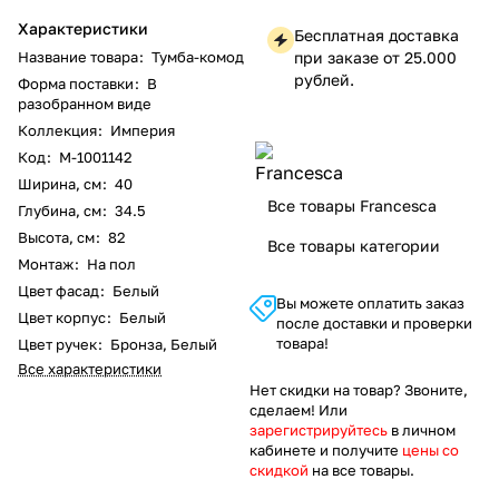
Характеристики
Бесплатная доставка
Название товара
:
Тумба-комод
при заказе от 25.000
рублей.
Форма поставки
:
В
разобранном виде
Коллекция
:
Империя
Код
:
M-1001142
Ширина, см
:
40
Все товары Francesca
Глубина, см
:
34.5
Высота, см
:
82
Все товары категории
Монтаж
:
На пол
Цвет фасад
:
Белый
Вы можете оплатить заказ
Цвет корпус
:
Белый
после доставки и проверки
товара!
Цвет ручек
:
Бронза, Белый
Все характеристики
Нет скидки на товар? Звоните,
сделаем! Или
зарегистрируйтесь
в личном
кабинете и получите
цены со
скидкой
на все товары.