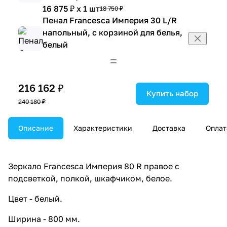
16 875 ₽ x 1 шт
18 750 ₽
Пенал Francesca Империя 30 L/R
напольный, с корзиной для белья,
белый
15 975 ₽ x 1 шт
17 750 ₽
Пенал Francesca Империя 30 L/R
напольный, белый
216 162 ₽
14 193 ₽ x 1 шт
15 770 ₽
Купить набор
240 180 ₽
Пенал Francesca Империя 50
напольный, белый
Описание
20 169 ₽ x 1 шт
Характеристики
Доставка
Оплат
22 410 ₽
Тумба-комод Francesca Империя
40 белая
9 045 ₽ x 1 шт
10 050 ₽
Зеркало Francesca Империя 80 R правое с
Тумба-комод Francesca Империя
подсветкой, полкой, шкафчиком, белое.
30 L/R, белая
Цвет - белый.
6 903 ₽ x 1 шт
7 670 ₽
Тумба-комод Francesca Империя
Ширина - 800 мм.
50 белая