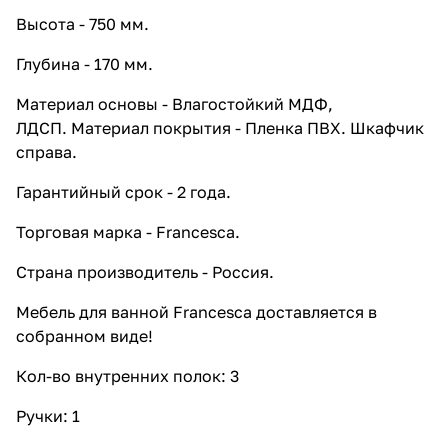
9 801 ₽ x 1 шт
10 890 ₽
Высота - 750 мм.
Тумба-комод Francesca Империя
Глубина - 170 мм.
60 белая
10 548 ₽ x 1 шт
11 720 ₽
Материал основы - Влагостойкий МДФ,
Шкаф навесной Francesca Империя
ЛДСП. Материал покрытия - Пленка ПВХ. Шкафчик
20 L/R, белый
справа.
5 013 ₽ x 1 шт
5 570 ₽
Шкаф навесной Francesca Империя
Гарантийный срок - 2 года.
30 L/R, белый
Торговая марка - Francesca.
5 427 ₽ x 1 шт
6 030 ₽
Шкаф навесной Francesca Империя
Страна производитель - Россия.
40 белый
6 093 ₽ x 1 шт
6 770 ₽
Мебель для ванной Francesca доставляется в
Шкаф навесной Francesca Империя
собранном виде!
50 белый
6 633 ₽ x 1 шт
Кол-во внутренних полок: 3
7 370 ₽
Шкаф навесной Francesca Империя
Ручки: 1
60 белый
7 164 ₽ x 1 шт
7 960 ₽