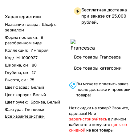
Бесплатная доставка
при заказе от 25.000
Характеристики
рублей.
Название товара
:
Шкаф с
зеркалом
Форма поставки
:
В
разобранном виде
Коллекция
:
Империя
Все товары Francesca
Код
:
M-1000927
Ширина, см
:
80
Все товары категории
Глубина, см
:
17
Высота, см
:
75
Вы можете оплатить заказ
Цвет фасад
:
Белый
после доставки и проверки
Цвет корпус
:
Белый
товара!
Цвет ручек
:
Бронза, Белый
Нет скидки на товар? Звоните,
Фактура
:
Глянцевая
сделаем! Или
Все характеристики
зарегистрируйтесь
в личном
кабинете и получите
цены со
скидкой
на все товары.