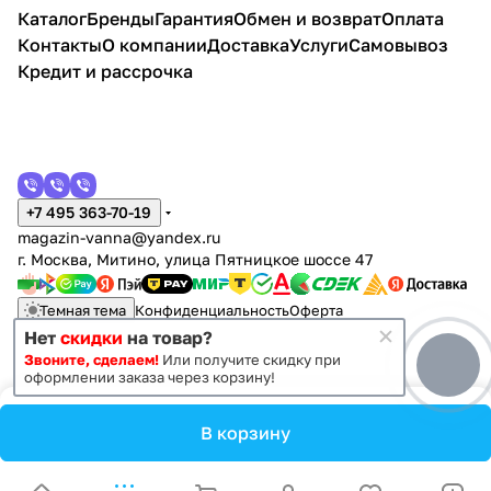
Каталог
Бренды
Гарантия
Обмен и возврат
Оплата
Контакты
О компании
Доставка
Услуги
Самовывоз
Кредит и рассрочка
+7 495 363-70-19
magazin-vanna@yandex.ru
г. Москва, Митино, улица Пятницкое шоссе 47
Темная тема
Конфиденциальность
Оферта
Нет
скидки
на товар?
Звоните, сделаем!
Или получите скидку при
© 2011 - 2026 Vanna-vanna.ru
оформлении заказа через корзину!
В корзину