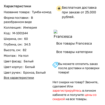
Характеристики
Бесплатная доставка
Название товара
:
Тумба-комод
при заказе от 25.000
рублей.
Форма поставки
:
В
разобранном виде
Коллекция
:
Империя
Код
:
M-1001144
Ширина, см
:
60
Все товары Francesca
Глубина, см
:
34.5
Высота, см
:
82
Все товары категории
Монтаж
:
На пол
Цвет фасад
:
Белый
Вы можете оплатить заказ
Цвет корпус
:
Белый
после доставки и проверки
товара!
Цвет ручек
:
Бронза, Белый
Все характеристики
Нет скидки на товар? Звоните,
сделаем! Или
зарегистрируйтесь
в личном
кабинете и получите
цены со
скидкой
на все товары.