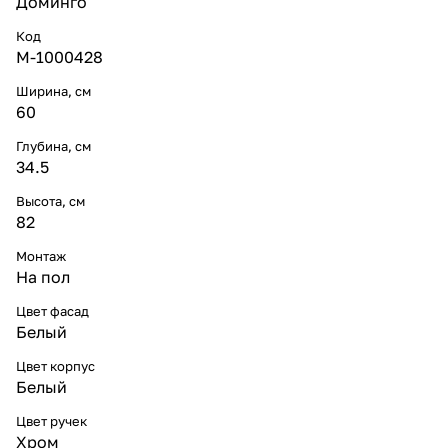
Доминго
14 580 ₽ x 1 шт
16 200 ₽
Код
Тумба с раковиной Francesca
M-1000428
Доминго 70 напольная, 2 двери,
Ширина, см
белая
60
13 491 ₽ x 1 шт
14 990 ₽
Тумба с раковиной Francesca
Глубина, см
Доминго 75 напольная, 2 двери,
34.5
белая
Высота, см
15 903 ₽ x 1 шт
17 670 ₽
82
Тумба с раковиной Francesca
Монтаж
Доминго 80 напольная, 2 двери, 3
На пол
ящика, белая
22 491 ₽ x 1 шт
24 990 ₽
Цвет фасад
Белый
Тумба с раковиной Francesca
Доминго 90 напольная, 3 двери, 2
Цвет корпус
ящика, белая
Белый
24 975 ₽ x 1 шт
27 750 ₽
Цвет ручек
Тумба с раковиной Francesca
Хром