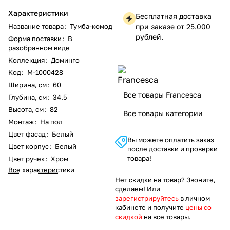
Характеристики
Бесплатная доставка
Название товара
:
Тумба-комод
при заказе от 25.000
рублей.
Форма поставки
:
В
разобранном виде
Коллекция
:
Доминго
Код
:
M-1000428
Ширина, см
:
60
Все товары Francesca
Глубина, см
:
34.5
Высота, см
:
82
Все товары категории
Монтаж
:
На пол
Цвет фасад
:
Белый
Вы можете оплатить заказ
Цвет корпус
:
Белый
после доставки и проверки
товара!
Цвет ручек
:
Хром
Все характеристики
Нет скидки на товар? Звоните,
сделаем! Или
зарегистрируйтесь
в личном
кабинете и получите
цены со
скидкой
на все товары.