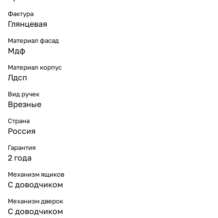
Доминго 105 напольная, 4 двери, 2
ящика, белая
Фактура
Глянцевая
27 432 ₽ x 1 шт
30 480 ₽
Тумба с раковиной Francesca
Материал фасад
Доминго М70 напольная, 3 двери, 2
Мдф
ящика, белая
Материал корпус
22 473 ₽ x 1 шт
24 970 ₽
Лдсп
Тумба с раковиной Francesca
Доминго М 90 напольная, 3 двери,
Вид ручек
Врезные
2 ящика, белая
26 010 ₽ x 1 шт
28 900 ₽
Страна
Тумба с раковиной Francesca
Россия
Доминго М 80 напольная, 3 двери,
Гарантия
2 ящика, белая
2 года
24 615 ₽ x 1 шт
27 350 ₽
Зеркало со шкафчиком Francesca
Механизм ящиков
С доводчиком
Доминго 120 свет, белый
15 489 ₽ x 1 шт
17 210 ₽
Механизм дверок
Зеркало со шкафчиком Francesca
С доводчиком