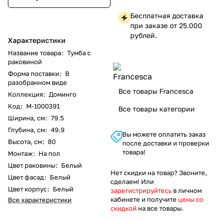
Бесплатная доставка
при заказе от 25.000
рублей.
Характеристики
Название товара
:
Тумба с
раковиной
Форма поставки
:
В
разобранном виде
Все товары Francesca
Коллекция
:
Доминго
Код
:
M-1000391
Все товары категории
Ширина, см
:
79.5
Глубина, см
:
49.9
Вы можете оплатить заказ
Высота, см
:
80
после доставки и проверки
товара!
Монтаж
:
На пол
Цвет раковины
:
Белый
Нет скидки на товар? Звоните,
Цвет фасад
:
Белый
сделаем! Или
Цвет корпус
:
Белый
зарегистрируйтесь
в личном
кабинете и получите
цены со
Все характеристики
скидкой
на все товары.