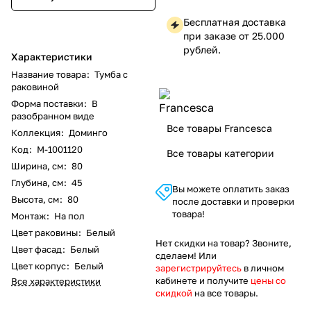
Бесплатная доставка
при заказе от 25.000
рублей.
Характеристики
Название товара
:
Тумба с
раковиной
Форма поставки
:
В
разобранном виде
Все товары Francesca
Коллекция
:
Доминго
Код
:
M-1001120
Все товары категории
Ширина, см
:
80
Глубина, см
:
45
Вы можете оплатить заказ
Высота, см
:
80
после доставки и проверки
товара!
Монтаж
:
На пол
Цвет раковины
:
Белый
Нет скидки на товар? Звоните,
Цвет фасад
:
Белый
сделаем! Или
Цвет корпус
:
Белый
зарегистрируйтесь
в личном
кабинете и получите
цены со
Все характеристики
скидкой
на все товары.