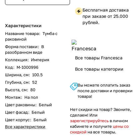
Бесплатная доставка
при заказе от 25.000
рублей.
Характеристики
Название товара
:
Тумба с
раковиной
Форма поставки
:
В
разобранном виде
Все товары Francesca
Коллекция
:
Империя
Код
:
M-1000996
Все товары категории
Ширина, см
:
100.5
Глубина, см
:
52
Вы можете оплатить заказ
Высота, см
:
80
после доставки и проверки
товара!
Монтаж
:
На пол
Цвет раковины
:
Белый
Нет скидки на товар? Звоните,
Цвет фасад
:
Белый
сделаем! Или
Цвет корпус
:
Белый
зарегистрируйтесь
в личном
кабинете и получите
цены со
Все характеристики
скидкой
на все товары.