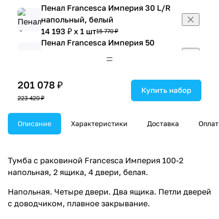
Пенал Francesca Империя 30 L/R
напольный, белый
14 193 ₽ x 1 шт
15 770 ₽
Пенал Francesca Империя 50
напольный, белый
20 169 ₽ x 1 шт
22 410 ₽
Тумба-комод Francesca Империя
201 078 ₽
40 белая
Купить набор
223 420 ₽
9 045 ₽ x 1 шт
10 050 ₽
Тумба-комод Francesca Империя
30 L/R, белая
Описание
Характеристики
Доставка
Оплат
6 903 ₽ x 1 шт
7 670 ₽
Тумба-комод Francesca Империя
50 белая
Тумба с раковиной Francesca Империя 100-2
9 801 ₽ x 1 шт
10 890 ₽
напольная, 2 ящика, 4 двери, белая.
Тумба-комод Francesca Империя
Напольная. Четыре двери. Два ящика. Петли дверей
60 белая
с доводчиком, плавное закрывание.
10 548 ₽ x 1 шт
11 720 ₽
Шкаф навесной Francesca Империя