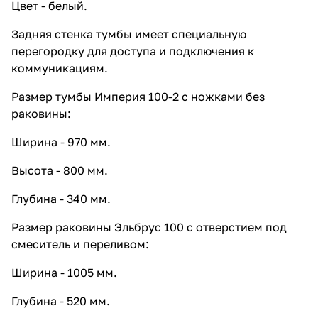
Цвет - белый.
20 L/R, белый
5 013 ₽ x 1 шт
5 570 ₽
Задняя стенка тумбы имеет специальную
Шкаф навесной Francesca Империя
перегородку для доступа и подключения к
30 L/R, белый
коммуникациям.
5 427 ₽ x 1 шт
6 030 ₽
Размер тумбы Империя 100-2 с ножками без
Шкаф навесной Francesca Империя
раковины:
40 белый
6 093 ₽ x 1 шт
6 770 ₽
Ширина - 970 мм.
Шкаф навесной Francesca Империя
50 белый
Высота - 800 мм.
6 633 ₽ x 1 шт
7 370 ₽
Шкаф навесной Francesca Империя
Глубина - 340 мм.
60 белый
Размер раковины Эльбрус 100 с отверстием под
7 164 ₽ x 1 шт
7 960 ₽
смеситель и переливом:
Экран под ванну Francesca
Империя 150 распашной белый
Ширина - 1005 мм.
9 153 ₽ x 1 шт
10 170 ₽
Экран под ванну Francesca
Глубина - 520 мм.
Империя 170 распашной белый