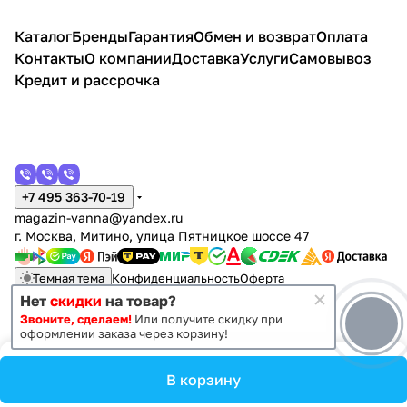
серый
матов
Каталог
Бренды
Гарантия
Обмен и возврат
Оплата
ый,
Контакты
О компании
Доставка
Услуги
Самовывоз
дуб
соном
Кредит и рассрочка
а
+7 495 363-70-19
magazin-vanna@yandex.ru
г. Москва, Митино, улица Пятницкое шоссе 47
Темная тема
Конфиденциальность
Оферта
Нет
скидки
на товар?
Звоните, сделаем!
Или получите скидку при
© 2011 - 2026 Vanna-vanna.ru
оформлении заказа через корзину!
В корзину