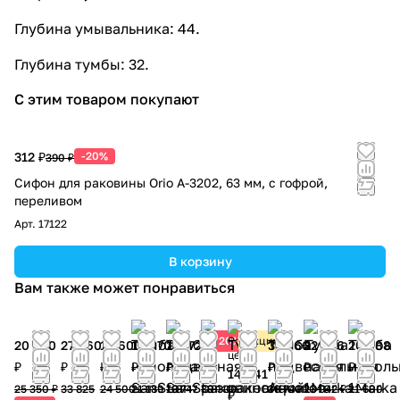
Глубина умывальника: 44.
Глубина тумбы: 32.
С этим товаром покупают
312 ₽
-20%
390 ₽
Сифон для раковины Orio А-3202, 63 мм, с гофрой,
переливом
Арт.
17122
В корзину
Вам также может понравиться
20%
Розничная
Акция
20 280
27 060
19 600
19 070
17 772
24 240
33 066
22 266
20 088
цена
₽
₽
₽
₽
₽
₽
₽
₽
₽
14 841
25 350 ₽
33 825
24 500
21 189
19 747
30 300
36 740
23 942 ₽
21 600
₽