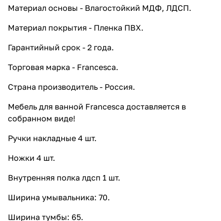
Материал основы - Влагостойкий МДФ, ЛДСП.
7 164 ₽ x 1 шт
7 960 ₽
Экран под ванну Francesca
Материал покрытия - Пленка ПВХ.
Империя 150 распашной белый
9 153 ₽ x 1 шт
10 170 ₽
Гарантийный срок - 2 года.
Экран под ванну Francesca
Торговая марка - Francesca.
Империя 170 распашной белый
10 143 ₽ x 1 шт
11 270 ₽
Страна производитель - Россия.
Экран под ванну Francesca
Империя 180 распашной белый
Мебель для ванной Francesca доставляется в
11 088 ₽ x 1 шт
12 320 ₽
собранном виде!
Ручки накладные 4 шт.
Ножки 4 шт.
Внутренняя полка лдсп 1 шт.
Ширина умывальника: 70.
Ширина тумбы: 65.