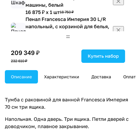
машины, белый
16 875 ₽ x 1 шт
18 750 ₽
Пенал Francesca Империя 30 L/R
напольный, с корзиной для белья,
белый
15 975 ₽ x 1 шт
17 750 ₽
Пенал Francesca Империя 30 L/R
209 349 ₽
напольный, белый
Купить набор
232 610 ₽
14 193 ₽ x 1 шт
15 770 ₽
Пенал Francesca Империя 50
напольный, белый
Описание
Характеристики
Доставка
Оплат
20 169 ₽ x 1 шт
22 410 ₽
Тумба-комод Francesca Империя
40 белая
Тумба с раковиной для ванной Francesca Империя
9 045 ₽ x 1 шт
10 050 ₽
70 см три ящика.
Тумба-комод Francesca Империя
Напольная. Одна дверь. Три ящика. Петли дверей с
30 L/R, белая
доводчиком, плавное закрывание.
6 903 ₽ x 1 шт
7 670 ₽
Тумба-комод Francesca Империя