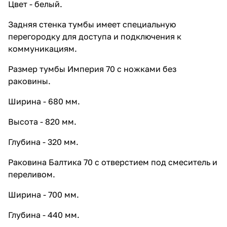
Цвет - белый.
50 белая
9 801 ₽ x 1 шт
10 890 ₽
Задняя стенка тумбы имеет специальную
Тумба-комод Francesca Империя
перегородку для доступа и подключения к
60 белая
коммуникациям.
10 548 ₽ x 1 шт
11 720 ₽
Размер тумбы Империя 70 с ножками без
Шкаф навесной Francesca Империя
раковины.
20 L/R, белый
5 013 ₽ x 1 шт
5 570 ₽
Ширина - 680 мм.
Шкаф навесной Francesca Империя
30 L/R, белый
Высота - 820 мм.
5 427 ₽ x 1 шт
6 030 ₽
Шкаф навесной Francesca Империя
Глубина - 320 мм.
40 белый
Раковина Балтика 70 с отверстием под смеситель и
6 093 ₽ x 1 шт
6 770 ₽
переливом.
Шкаф навесной Francesca Империя
50 белый
Ширина - 700 мм.
6 633 ₽ x 1 шт
7 370 ₽
Шкаф навесной Francesca Империя
Глубина - 440 мм.
60 белый