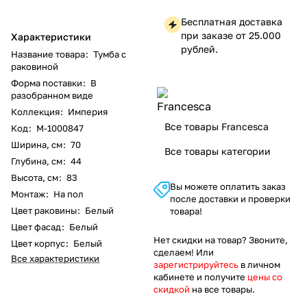
Бесплатная доставка
при заказе от 25.000
Характеристики
рублей.
Название товара
:
Тумба с
раковиной
Форма поставки
:
В
разобранном виде
Коллекция
:
Империя
Все товары Francesca
Код
:
M-1000847
Ширина, см
:
70
Все товары категории
Глубина, см
:
44
Высота, см
:
83
Вы можете оплатить заказ
Монтаж
:
На пол
после доставки и проверки
Цвет раковины
:
Белый
товара!
Цвет фасад
:
Белый
Нет скидки на товар? Звоните,
Цвет корпус
:
Белый
сделаем! Или
Все характеристики
зарегистрируйтесь
в личном
кабинете и получите
цены со
скидкой
на все товары.