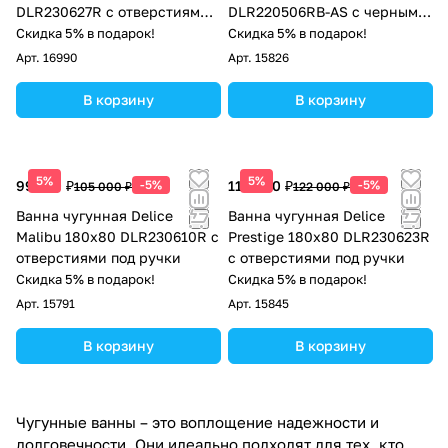
DLR230627R с отверстиями
DLR220506RB-AS с черными
под ручки
матовыми ручками и
Скидка 5% в подарок!
Скидка 5% в подарок!
антискользящим покрытием
Арт.
16990
Арт.
15826
В корзину
В корзину
5%
5%
99 750 ₽
-5%
115 900 ₽
-5%
105 000 ₽
122 000 ₽
Ванна чугунная Delice
Ванна чугунная Delice
Malibu 180х80 DLR230610R с
Prestige 180х80 DLR230623R
отверстиями под ручки
с отверстиями под ручки
Скидка 5% в подарок!
Скидка 5% в подарок!
Арт.
15791
Арт.
15845
В корзину
В корзину
Чугунные ванны – это воплощение надежности и
долговечности. Они идеально подходят для тех, кто