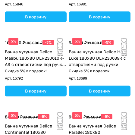
антискользящим покрытием
антискользящим покрытием
Арт.
15846
Арт.
16991
В корзину
В корзину
5%
5%
102 600 ₽
-5%
94 050 ₽
-5%
108 000 ₽
99 000 ₽
Ванна чугунная Delice
Ванна чугунная Delice Haiti
Malibu 180х80 DLR230610R-
Luxe 180х80 DLR230639R с
AS с отверстиями под ручки
отверстиями под ручки
и антискользящим
Скидка 5% в подарок!
Скидка 5% в подарок!
покрытием
Арт.
15792
Арт.
13699
В корзину
В корзину
5%
5%
84 550 ₽
-5%
90 725 ₽
-5%
89 000 ₽
95 500 ₽
Ванна чугунная Delice
Ванна чугунная Delice
Continental 180х80
Parallel 180х80