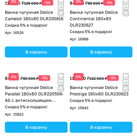
5%
5%
118 750 ₽
-5%
84 550 ₽
-5%
125 000 ₽
89 000 ₽
Ванна чугунная Delice
Ванна чугунная Delice
Camelot 180х80 DLR230616
Continental 180х80
DLR230627
Скидка 5% в подарок!
Скидка 5% в подарок!
Арт.
16526
Арт.
16988
В корзину
В корзину
5%
5%
84 550 ₽
-5%
115 900 ₽
-5%
89 000 ₽
122 000 ₽
Ванна чугунная Delice
Ванна чугунная Delice
Parallel 180х80 DLR220506-
Prestige 180х80 DLR230623
AS с антискользящим
Скидка 5% в подарок!
покрытием
Скидка 5% в подарок!
Арт.
15843
Арт.
15822
В корзину
В корзину