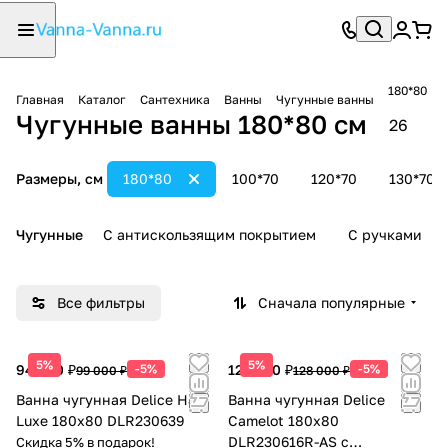
180*80
Главная
Каталог
Сантехника
Ванны
Чугунные ванны
Чугунные ванны 180*80 см
26
Размеры, см
180*80
100*70
120*70
130*70
Чугунные
С антискользящим покрытием
С ручками
Все фильтры
Сначала популярные
5%
5%
94 050 ₽
-5%
121 600 ₽
-5%
99 000 ₽
128 000 ₽
Ванна чугунная Delice Haiti
Ванна чугунная Delice
Luxe 180х80 DLR230639
Camelot 180х80
DLR230616R-AS с
Скидка 5% в подарок!