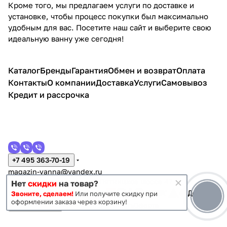
Кроме того, мы предлагаем услуги по доставке и
установке, чтобы процесс покупки был максимально
удобным для вас. Посетите наш сайт и выберите свою
идеальную ванну уже сегодня!
Каталог
Бренды
Гарантия
Обмен и возврат
Оплата
Контакты
О компании
Доставка
Услуги
Самовывоз
Кредит и рассрочка
+7 495 363-70-19
magazin-vanna@yandex.ru
г. Москва, Митино, улица Пятницкое шоссе 47
Нет
скидки
на товар?
Звоните, сделаем!
Или получите скидку при
оформлении заказа через корзину!
Темная тема
Конфиденциальность
Оферта