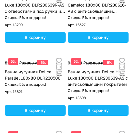
Luxe 180х80 DLR230639R-AS
Camelot 180х80 DLR230616-
с отверстиями под ручки и
AS с антискользящим
антискользящим покрытием
покрытием
Скидка 5% в подарок!
Скидка 5% в подарок!
Арт.
13700
Арт.
16527
В корзину
В корзину
5%
5%
81 700 ₽
-5%
96 900 ₽
-5%
86 000 ₽
102 000 ₽
Ванна чугунная Delice
Ванна чугунная Delice Haiti
Parallel 180х80 DLR220506
Luxe 180х80 DLR230639-AS с
антискользящим покрытием
Скидка 5% в подарок!
Скидка 5% в подарок!
Арт.
15821
Арт.
13698
В корзину
В корзину