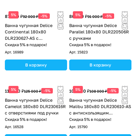
5%
5%
87 400 ₽
-5%
86 450 ₽
-5%
92 000 ₽
91 000 ₽
Ванна чугунная Delice
Ванна чугунная Delice
Continental 180х80
Parallel 180х80 DLR220506R
DLR230627-AS с
с ручками
антискользящим покрытием
Скидка 5% в подарок!
Скидка 5% в подарок!
Арт.
16989
Арт.
15823
В корзину
В корзину
5%
5%
118 750 ₽
-5%
102 600 ₽
-5%
125 000 ₽
108 000 ₽
Ванна чугунная Delice
Ванна чугунная Delice
Camelot 180х80 DLR230616R
Malibu 180х80 DLR230610-AS
с отверстиями под ручки
с антискользящим
покрытием
Скидка 5% в подарок!
Скидка 5% в подарок!
Арт.
16528
Арт.
15790