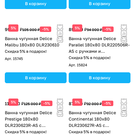
В корзину
В корзину
5%
5%
99 750 ₽
-5%
89 300 ₽
-5%
105 000 ₽
94 000 ₽
Ванна чугунная Delice
Ванна чугунная Delice
Malibu 180х80 DLR230610
Parallel 180х80 DLR220506R-
AS с ручками и
Скидка 5% в подарок!
антискользящим покрытием
Скидка 5% в подарок!
Арт.
15745
Арт.
15824
В корзину
В корзину
5%
5%
118 750 ₽
-5%
87 400 ₽
-5%
125 000 ₽
92 000 ₽
Ванна чугунная Delice
Ванна чугунная Delice
Prestige 180х80
Continental 180х80
DLR230623R-AS с
DLR230627R-AS с
отверстиями под ручки и
отверстиями под ручки и
Скидка 5% в подарок!
Скидка 5% в подарок!