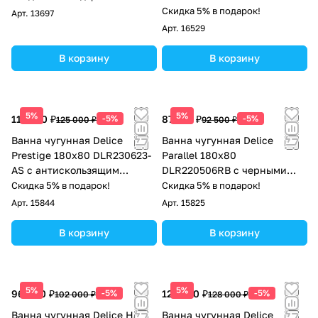
отверстиями под ручки и
Скидка 5% в подарок!
Арт.
13697
антискользящим покрытием
Арт.
16529
В корзину
В корзину
5%
5%
118 750 ₽
-5%
87 875 ₽
-5%
125 000 ₽
92 500 ₽
Ванна чугунная Delice
Ванна чугунная Delice
Prestige 180х80 DLR230623-
Parallel 180х80
AS с антискользящим
DLR220506RB с черными
покрытием
матовыми ручками
Скидка 5% в подарок!
Скидка 5% в подарок!
Арт.
15844
Арт.
15825
В корзину
В корзину
5%
5%
96 900 ₽
-5%
121 600 ₽
-5%
102 000 ₽
128 000 ₽
Ванна чугунная Delice Haiti
Ванна чугунная Delice