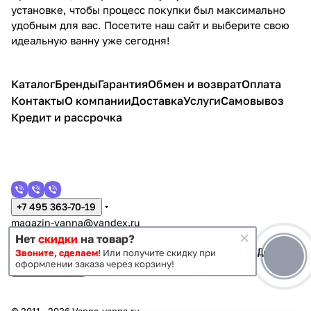
установке, чтобы процесс покупки был максимально
удобным для вас. Посетите наш сайт и выберите свою
идеальную ванну уже сегодня!
Каталог
Бренды
Гарантия
Обмен и возврат
Оплата
Контакты
О компании
Доставка
Услуги
Самовывоз
Кредит и рассрочка
+7 495 363-70-19
magazin-vanna@yandex.ru
г. Москва, Митино, улица Пятницкое шоссе 47
Нет
скидки
на товар?
Звоните, сделаем!
Или получите скидку при
оформлении заказа через корзину!
Темная тема
Конфиденциальность
Оферта