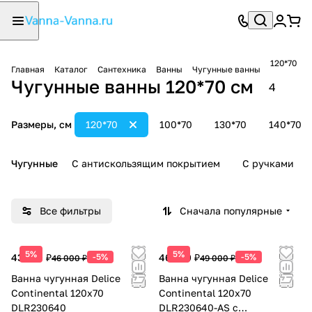
120*70
Главная
Каталог
Сантехника
Ванны
Чугунные ванны
Чугунные ванны 120*70 см
4
Размеры, см
120*70
100*70
130*70
140*70
Чугунные
С антискользящим покрытием
С ручками
Все фильтры
Сначала популярные
5%
5%
43 700 ₽
-5%
46 550 ₽
-5%
46 000 ₽
49 000 ₽
Ванна чугунная Delice
Ванна чугунная Delice
Continental 120х70
Continental 120х70
DLR230640
DLR230640-AS с