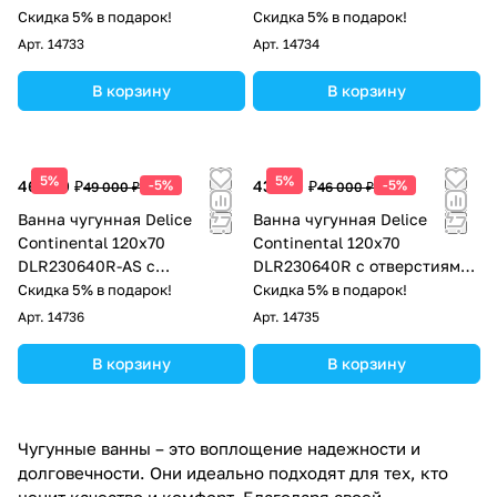
антискользящим покрытием
Скидка 5% в подарок!
Скидка 5% в подарок!
Арт.
14733
Арт.
14734
В корзину
В корзину
5%
5%
46 550 ₽
-5%
43 700 ₽
-5%
49 000 ₽
46 000 ₽
Ванна чугунная Delice
Ванна чугунная Delice
Continental 120х70
Continental 120х70
DLR230640R-AS с
DLR230640R с отверстиями
отверстиями под ручки и
под ручки
Скидка 5% в подарок!
Скидка 5% в подарок!
антискользящим покрытием
Арт.
14736
Арт.
14735
В корзину
В корзину
Чугунные ванны – это воплощение надежности и
долговечности. Они идеально подходят для тех, кто
ценит качество и комфорт. Благодаря своей