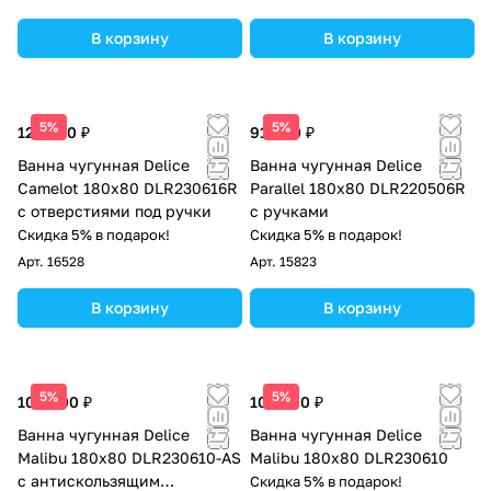
В корзину
В корзину
5%
5%
125 000 ₽
91 000 ₽
Ванна чугунная Delice
Ванна чугунная Delice
Camelot 180х80 DLR230616R
Parallel 180х80 DLR220506R
с отверстиями под ручки
с ручками
Скидка 5% в подарок!
Скидка 5% в подарок!
Арт.
16528
Арт.
15823
В корзину
В корзину
5%
5%
108 000 ₽
105 000 ₽
Ванна чугунная Delice
Ванна чугунная Delice
Malibu 180х80 DLR230610-AS
Malibu 180х80 DLR230610
с антискользящим
Скидка 5% в подарок!