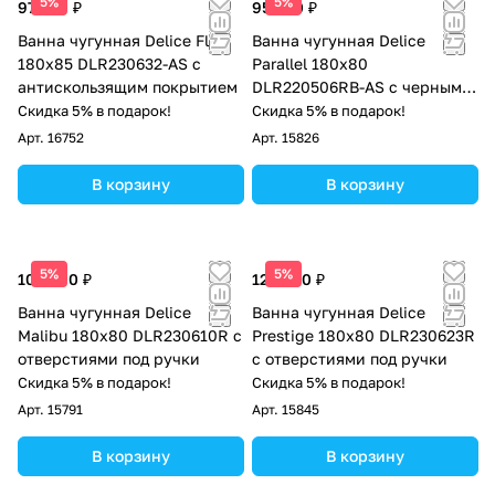
5%
5%
97 500 ₽
95 500 ₽
Ванна чугунная Delice Flex
Ванна чугунная Delice
180х85 DLR230632-AS с
Parallel 180х80
антискользящим покрытием
DLR220506RB-AS с черными
матовыми ручками и
Скидка 5% в подарок!
Скидка 5% в подарок!
антискользящим покрытием
Арт.
16752
Арт.
15826
В корзину
В корзину
5%
5%
105 000 ₽
122 000 ₽
Ванна чугунная Delice
Ванна чугунная Delice
Malibu 180х80 DLR230610R с
Prestige 180х80 DLR230623R
отверстиями под ручки
с отверстиями под ручки
Скидка 5% в подарок!
Скидка 5% в подарок!
Арт.
15791
Арт.
15845
В корзину
В корзину