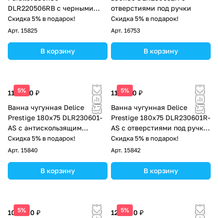
DLR220506RB с черными
отверстиями под ручки
матовыми ручками
Скидка 5% в подарок!
Скидка 5% в подарок!
Арт.
15825
Арт.
16753
В корзину
В корзину
5%
5%
113 000 ₽
113 000 ₽
Ванна чугунная Delice
Ванна чугунная Delice
Prestige 180х75 DLR230601-
Prestige 180х75 DLR230601R-
AS с антискользящим
AS с отверстиями под ручки
покрытием
и антискользящим
Скидка 5% в подарок!
Скидка 5% в подарок!
покрытием
Арт.
15840
Арт.
15842
В корзину
В корзину
5%
5%
102 000 ₽
128 000 ₽