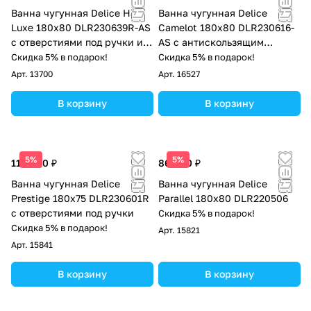
Ванна чугунная Delice Haiti
Ванна чугунная Delice
Luxe 180х80 DLR230639R-AS
Camelot 180х80 DLR230616-
с отверстиями под ручки и
AS с антискользящим
антискользящим покрытием
покрытием
Скидка 5% в подарок!
Скидка 5% в подарок!
Арт.
13700
Арт.
16527
В корзину
В корзину
5%
5%
110 000 ₽
86 000 ₽
Ванна чугунная Delice
Ванна чугунная Delice
Prestige 180х75 DLR230601R
Parallel 180х80 DLR220506
с отверстиями под ручки
Скидка 5% в подарок!
Скидка 5% в подарок!
Арт.
15821
Арт.
15841
В корзину
В корзину