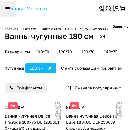
Ванны чуг
Главная
Каталог
Сантехника
Ванны
Чугунные ванны
Ванны чугунные 180 см
34
Размеры, см
100*70
120*70
130*70
140*70
1
Чугунные
180 см
С антискользящим покрытием
Все фильтры
Сначала популярные
5%
5%
110 000 ₽
99 000 ₽
Ванна чугунная Delice
Ванна чугунная Delice Haiti
Prestige 180х75 DLR230601
Luxe 180х80 DLR230639
Скидка 5% в подарок!
Скидка 5% в подарок!