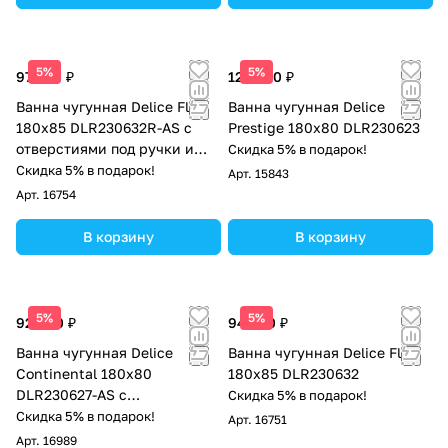
5%
5%
97 500 ₽
122 000 ₽
Ванна чугунная Delice Flex
Ванна чугунная Delice
180х85 DLR230632R-AS с
Prestige 180х80 DLR230623
отверстиями под ручки и
Скидка 5% в подарок!
антискользящим покрытием
Скидка 5% в подарок!
Арт.
15843
Арт.
16754
В корзину
В корзину
5%
5%
92 000 ₽
94 500 ₽
Ванна чугунная Delice
Ванна чугунная Delice Flex
Continental 180х80
180х85 DLR230632
DLR230627-AS с
Скидка 5% в подарок!
антискользящим покрытием
Скидка 5% в подарок!
Арт.
16751
Арт.
16989