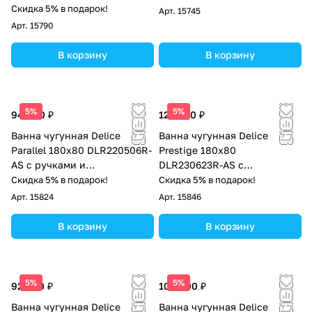
покрытием
Скидка 5% в подарок!
Арт.
15745
Арт.
15790
В корзину
В корзину
5%
5%
94 000 ₽
125 000 ₽
Ванна чугунная Delice
Ванна чугунная Delice
Parallel 180х80 DLR220506R-
Prestige 180х80
AS с ручками и
DLR230623R-AS с
антискользящим покрытием
отверстиями под ручки и
Скидка 5% в подарок!
Скидка 5% в подарок!
антискользящим покрытием
Арт.
15824
Арт.
15846
В корзину
В корзину
5%
5%
92 000 ₽
108 000 ₽
Ванна чугунная Delice
Ванна чугунная Delice