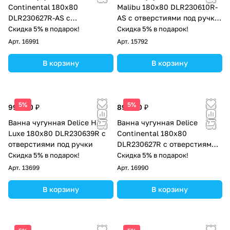
Continental 180х80
Malibu 180х80 DLR230610R-
DLR230627R-AS с
AS с отверстиями под ручки
отверстиями под ручки и
и антискользящим
Скидка 5% в подарок!
Скидка 5% в подарок!
антискользящим покрытием
покрытием
Арт.
16991
Арт.
15792
В корзину
В корзину
5%
5%
99 000 ₽
89 000 ₽
Ванна чугунная Delice Haiti
Ванна чугунная Delice
Luxe 180х80 DLR230639R с
Continental 180х80
отверстиями под ручки
DLR230627R с отверстиями
под ручки
Скидка 5% в подарок!
Скидка 5% в подарок!
Арт.
13699
Арт.
16990
В корзину
В корзину