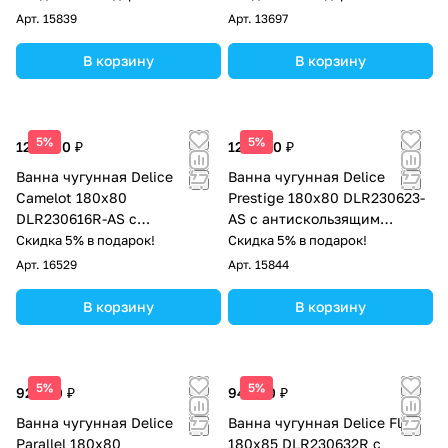
Арт.
15839
Арт.
13697
В корзину
В корзину
5%
5%
128 000 ₽
125 000 ₽
Ванна чугунная Delice
Ванна чугунная Delice
Camelot 180х80
Prestige 180х80 DLR230623-
DLR230616R-AS с
AS с антискользящим
отверстиями под ручки и
покрытием
Скидка 5% в подарок!
Скидка 5% в подарок!
антискользящим покрытием
Арт.
16529
Арт.
15844
В корзину
В корзину
5%
5%
92 500 ₽
94 500 ₽
Ванна чугунная Delice
Ванна чугунная Delice Flex
Parallel 180х80
180х85 DLR230632R с