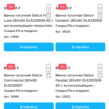
5%
5%
102 000 ₽
125 000 ₽
Ванна чугунная Delice Haiti
Ванна чугунная Delice
Luxe 180х80 DLR230639-AS с
Camelot 180х80 DLR230616
антискользящим покрытием
Скидка 5% в подарок!
Скидка 5% в подарок!
Арт.
16526
Арт.
13698
В корзину
В корзину
5%
5%
89 000 ₽
89 000 ₽
Ванна чугунная Delice
Ванна чугунная Delice
Continental 180х80
Parallel 180х80 DLR220506-
DLR230627
AS с антискользящим
покрытием
Скидка 5% в подарок!
Скидка 5% в подарок!
Арт.
16988
Арт.
15822
В корзину
В корзину