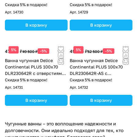
антискользящим покрытием
Скидка 5% в подарок!
Скидка 5% в подарок!
Арт.
14730
Арт.
14729
В корзину
В корзину
5%
5%
47 025 ₽
-5%
49 875 ₽
-5%
49 500 ₽
52 500 ₽
Ванна чугунная Delice
Ванна чугунная Delice
Continental PLUS 100х70
Continental PLUS 100х70
DLR230642R с отверстиями
DLR230642R-AS с
под ручки
отверстиями под ручки и
Скидка 5% в подарок!
Скидка 5% в подарок!
антискользящим покрытием
Арт.
14731
Арт.
14732
В корзину
В корзину
Чугунные ванны – это воплощение надежности и
долговечности. Они идеально подходят для тех, кто
ценит качество и комфорт. Благодаря своей