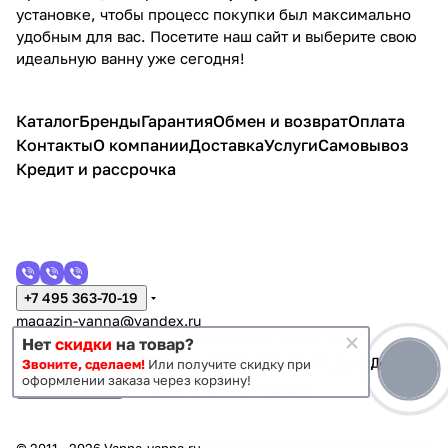
установке, чтобы процесс покупки был максимально
удобным для вас. Посетите наш сайт и выберите свою
идеальную ванну уже сегодня!
Каталог
Бренды
Гарантия
Обмен и возврат
Оплата
Контакты
О компании
Доставка
Услуги
Самовывоз
Кредит и рассрочка
+7 495 363-70-19
magazin-vanna@yandex.ru
г. Москва, Митино, улица Пятницкое шоссе 47
Нет
скидки
на товар?
Звоните, сделаем!
Или получите скидку при
оформлении заказа через корзину!
Темная тема
Конфиденциальность
Оферта