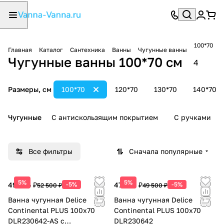
100*70
Главная
Каталог
Сантехника
Ванны
Чугунные ванны
Чугунные ванны 100*70 см
4
Размеры, см
100*70
120*70
130*70
140*70
Чугунные
С антискользящим покрытием
С ручками
Все фильтры
Сначала популярные
5%
5%
49 875 ₽
-5%
47 025 ₽
-5%
52 500 ₽
49 500 ₽
Ванна чугунная Delice
Ванна чугунная Delice
Continental PLUS 100х70
Continental PLUS 100х70
DLR230642-AS с
DLR230642