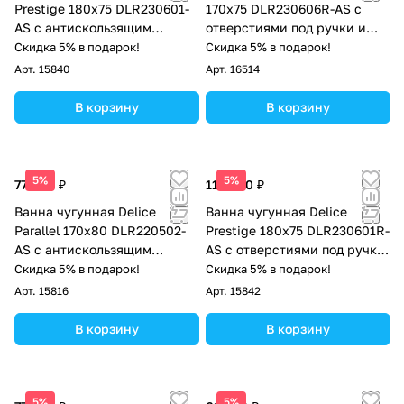
Prestige 180х75 DLR230601-
170х75 DLR230606R-AS с
AS с антискользящим
отверстиями под ручки и
покрытием
антискользящим покрытием
Скидка 5% в подарок!
Скидка 5% в подарок!
Арт.
15840
Арт.
16514
В корзину
В корзину
5%
5%
77 000 ₽
113 000 ₽
Ванна чугунная Delice
Ванна чугунная Delice
Parallel 170х80 DLR220502-
Prestige 180х75 DLR230601R-
AS с антискользящим
AS с отверстиями под ручки
покрытием
и антискользящим
Скидка 5% в подарок!
Скидка 5% в подарок!
покрытием
Арт.
15816
Арт.
15842
В корзину
В корзину
5%
5%