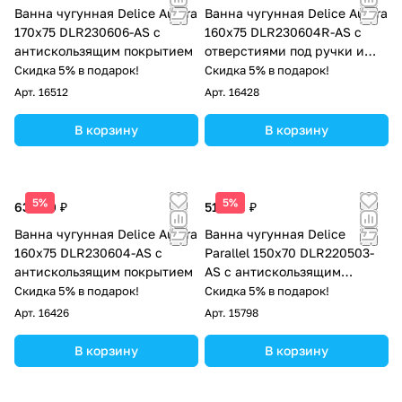
Ванна чугунная Delice Aurora
Ванна чугунная Delice Aurora
170х75 DLR230606-AS с
160х75 DLR230604R-AS с
антискользящим покрытием
отверстиями под ручки и
антискользящим покрытием
Скидка 5% в подарок!
Скидка 5% в подарок!
Арт.
16512
Арт.
16428
В корзину
В корзину
5%
5%
63 500 ₽
51 000 ₽
Ванна чугунная Delice Aurora
Ванна чугунная Delice
160х75 DLR230604-AS с
Parallel 150х70 DLR220503-
антискользящим покрытием
AS с антискользящим
покрытием
Скидка 5% в подарок!
Скидка 5% в подарок!
Арт.
16426
Арт.
15798
В корзину
В корзину