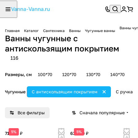
Ванны чу
Главная
Каталог
Сантехника
Ванны
Чугунные ванны
Ванны чугунные с
антискользящим покрытием
116
Размеры, см
100*70
120*70
130*70
140*70
1
Чугунные
С антискользящим покрытием
С ручкам
Все фильтры
Сначала популярные
5%
5%
71 000 ₽
63 500 ₽