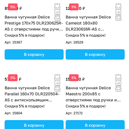
5%
5%
85 000 ₽
128 000 ₽
Ванна чугунная Delice
Ванна чугунная Delice
Prestige 170х75 DLR230625R-
Camelot 180х80
AS с отверстиями под ручки
DLR230616R-AS с
и антискользящим
отверстиями под ручки и
Скидка 5% в подарок!
Скидка 5% в подарок!
покрытием
антискользящим покрытием
Арт.
15367
Арт.
16529
В корзину
В корзину
5%
5%
57 000 ₽
152 000 ₽
Ванна чугунная Delice
Ванна чугунная Delice
Parallel 160х70 DLR220504-
Maestro 200х85 с
AS с антискользящим
отверстиями под ручки и
покрытием
антискользящим покрытием
Скидка 5% в подарок!
Скидка 5% в подарок!
DLR230646R-AS
Арт.
15804
Арт.
27172
В корзину
В корзину