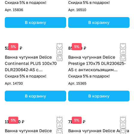
покрытием
антискользящим покрытием
Скидка 5% в подарок!
Скидка 5% в подарок!
Арт.
15836
Арт.
16510
В корзину
В корзину
5%
5%
52 500 ₽
85 000 ₽
Ванна чугунная Delice
Ванна чугунная Delice
Continental PLUS 100х70
Prestige 170х75 DLR230625-
DLR230642-AS с
AS с антискользящим
антискользящим покрытием
покрытием
Скидка 5% в подарок!
Скидка 5% в подарок!
Арт.
14730
Арт.
15365
В корзину
В корзину
5%
5%
113 000 ₽
71 000 ₽
Ванна чугунная Delice
Ванна чугунная Delice Aurora