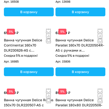
Арт.
16508
Арт.
13698
В корзину
В корзину
5%
5%
65 000 ₽
62 000 ₽
Ванна чугунная Delice
Ванна чугунная Delice
Continental 160х70
Parallel 160х70 DLR220504R-
DLR230626-AS с
AS с ручками и
антискользящим покрытием
антискользящим покрытием
Скидка 5% в подарок!
Скидка 5% в подарок!
Арт.
16985
Арт.
15806
В корзину
В корзину
5%
5%
60 000 ₽
89 000 ₽
Ванна чугунная Delice Repos
Ванна чугунная Delice
150х70 DLR220507-AS с
Parallel 180х80 DLR220506-