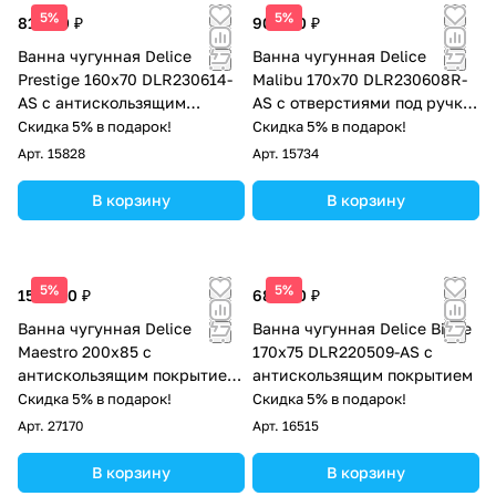
5%
5%
81 000 ₽
90 000 ₽
Ванна чугунная Delice
Ванна чугунная Delice
Prestige 160х70 DLR230614-
Malibu 170х70 DLR230608R-
AS с антискользящим
AS с отверстиями под ручки
покрытием
и антискользящим
Скидка 5% в подарок!
Скидка 5% в подарок!
покрытием
Арт.
15828
Арт.
15734
В корзину
В корзину
5%
5%
152 000 ₽
68 000 ₽
Ванна чугунная Delice
Ванна чугунная Delice Biove
Maestro 200х85 с
170х75 DLR220509-AS с
антискользящим покрытием
антискользящим покрытием
DLR230646-AS
Скидка 5% в подарок!
Скидка 5% в подарок!
Арт.
27170
Арт.
16515
В корзину
В корзину