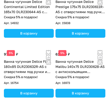
Ванна чугунная Delice
Ванна чугунная Delice
Continental Limited Edition
Prestige 175х75 DLR230611R-
165х70 DLR230644-AS с
AS с отверстиями под ручки
антискользящим покрытием
и антискользящим
Скидка 5% в подарок!
Скидка 5% в подарок!
покрытием
Арт.
14932
Арт.
15838
В корзину
В корзину
5%
5%
97 500 ₽
62 500 ₽
Ванна чугунная Delice Flex
Ванна чугунная Delice
180х85 DLR230632R-AS с
Malibu 140х75 DLR230628-AS
отверстиями под ручки и
с антискользящим
антискользящим покрытием
покрытием
Скидка 5% в подарок!
Скидка 5% в подарок!
Арт.
16754
Арт.
16973
В корзину
В корзину