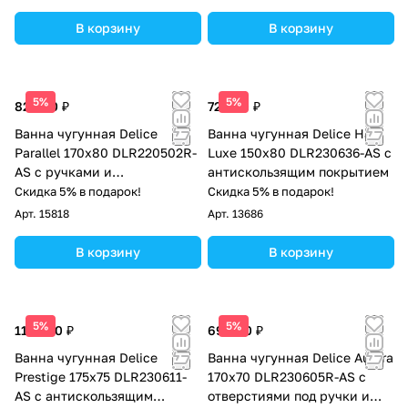
В корзину
В корзину
5%
5%
82 000 ₽
72 000 ₽
Ванна чугунная Delice
Ванна чугунная Delice Haiti
Parallel 170х80 DLR220502R-
Luxe 150х80 DLR230636-AS с
AS с ручками и
антискользящим покрытием
антискользящим покрытием
Скидка 5% в подарок!
Скидка 5% в подарок!
Арт.
15818
Арт.
13686
В корзину
В корзину
5%
5%
112 000 ₽
69 000 ₽
Ванна чугунная Delice
Ванна чугунная Delice Aurora
Prestige 175х75 DLR230611-
170х70 DLR230605R-AS с
AS с антискользящим
отверстиями под ручки и