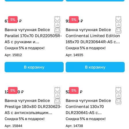
5%
5%
67 000 ₽
92 000 ₽
Ванна чугунная Delice
Ванна чугунная Delice
Parallel 170х70 DLR220505R-
Continental Limited Edition
AS с ручками и
165х70 DLR230644R-AS с
антискользящим покрытием
отверстиями под ручки и
Скидка 5% в подарок!
Скидка 5% в подарок!
антискользящим покрытием
Арт.
15812
Арт.
14935
В корзину
В корзину
5%
5%
125 000 ₽
52 500 ₽
Ванна чугунная Delice
Ванна чугунная Delice
Prestige 180х80 DLR230623-
Continental 130х70
AS с антискользящим
DLR230641-AS с
покрытием
антискользящим покрытием
Скидка 5% в подарок!
Скидка 5% в подарок!
Арт.
15844
Арт.
14738