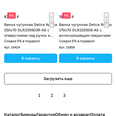
5%
5%
57 500 ₽
71 000 ₽
Ванна чугунная Delice Aurora
Ванна чугунная Delice Repos
150х70 DLR230603R-AS с
170х70 DLR220508-AS с
отверстиями под ручки и
антискользящим покрытием
антискользящим покрытием
Скидка 5% в подарок!
Скидка 5% в подарок!
Арт.
16424
Арт.
15856
В корзину
В корзину
Загрузить еще
1
2
3
Каталог
Бренды
Гарантия
Обмен и возврат
Оплата