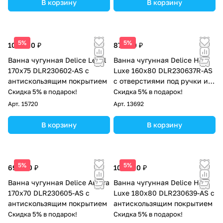
В корзину
В корзину
5%
5%
105 000 ₽
87 000 ₽
Ванна чугунная Delice Level
Ванна чугунная Delice Haiti
170х75 DLR230602-AS с
Luxe 160х80 DLR230637R-AS
антискользящим покрытием
с отверстиями под ручки и
антискользящим покрытием
Скидка 5% в подарок!
Скидка 5% в подарок!
Арт.
15720
Арт.
13692
В корзину
В корзину
5%
5%
69 000 ₽
102 000 ₽
Ванна чугунная Delice Aurora
Ванна чугунная Delice Haiti
170х70 DLR230605-AS с
Luxe 180х80 DLR230639-AS с
антискользящим покрытием
антискользящим покрытием
Скидка 5% в подарок!
Скидка 5% в подарок!