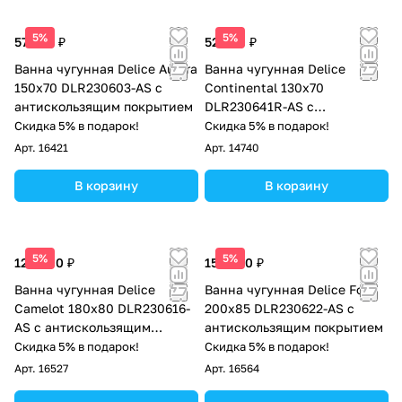
5%
5%
57 500 ₽
52 500 ₽
Ванна чугунная Delice Aurora
Ванна чугунная Delice
150х70 DLR230603-AS с
Continental 130х70
антискользящим покрытием
DLR230641R-AS с
отверстиями под ручки и
Скидка 5% в подарок!
Скидка 5% в подарок!
антискользящим покрытием
Арт.
16421
Арт.
14740
В корзину
В корзину
5%
5%
128 000 ₽
152 000 ₽
Ванна чугунная Delice
Ванна чугунная Delice Fort
Camelot 180х80 DLR230616-
200х85 DLR230622-AS с
AS с антискользящим
антискользящим покрытием
покрытием
Скидка 5% в подарок!
Скидка 5% в подарок!
Арт.
16527
Арт.
16564