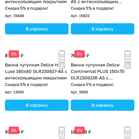
антискользящим покрытием
AS с антискользящим
покрытием
Скидка 5% в подарок!
Скидка 5% в подарок!
Арт.
15848
Арт.
15822
В корзину
В корзину
5%
5%
87 000 ₽
76 000 ₽
Ванна чугунная Delice Haiti
Ванна чугунная Delice
Luxe 160х80 DLR230637-AS с
Continental PLUS 150х70
антискользящим покрытием
DLR230633R-AS с
отверстиями под ручки и
Скидка 5% в подарок!
Скидка 5% в подарок!
антискользящим покрытием
Арт.
13690
Арт.
9958
В корзину
В корзину
5%
5%
92 000 ₽
112 000 ₽