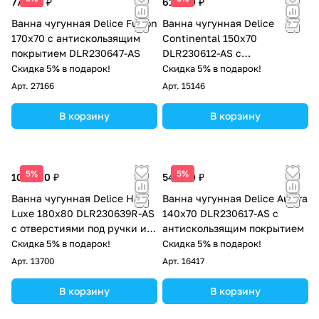
77 000 ₽
61 000 ₽
Ванна чугунная Delice Fusion
Ванна чугунная Delice
170х70 с антискользящим
Continental 150х70
покрытием DLR230647-AS
DLR230612-AS с
антискользящим покрытием
Скидка 5% в подарок!
Скидка 5% в подарок!
Арт.
27166
Арт.
15146
В корзину
В корзину
5%
5%
102 000 ₽
54 500 ₽
Ванна чугунная Delice Haiti
Ванна чугунная Delice Aurora
Luxe 180х80 DLR230639R-AS
140х70 DLR230617-AS с
с отверстиями под ручки и
антискользящим покрытием
антискользящим покрытием
Скидка 5% в подарок!
Скидка 5% в подарок!
Арт.
13700
Арт.
16417
В корзину
В корзину