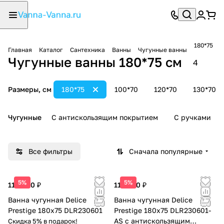
180*75
Главная
Каталог
Сантехника
Ванны
Чугунные ванны
Чугунные ванны 180*75 см
4
Размеры, см
180*75
100*70
120*70
130*70
Чугунные
С антискользящим покрытием
С ручками
Все фильтры
Сначала популярные
5%
5%
110 000 ₽
113 000 ₽
Ванна чугунная Delice
Ванна чугунная Delice
Prestige 180х75 DLR230601
Prestige 180х75 DLR230601-
AS с антискользящим
Скидка 5% в подарок!