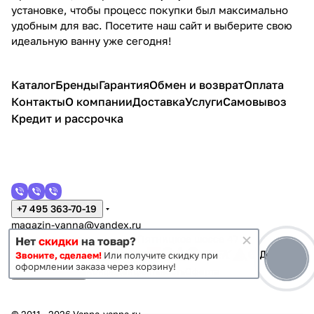
установке, чтобы процесс покупки был максимально
удобным для вас. Посетите наш сайт и выберите свою
идеальную ванну уже сегодня!
Каталог
Бренды
Гарантия
Обмен и возврат
Оплата
Контакты
О компании
Доставка
Услуги
Самовывоз
Кредит и рассрочка
+7 495 363-70-19
magazin-vanna@yandex.ru
г. Москва, Митино, улица Пятницкое шоссе 47
Нет
скидки
на товар?
Звоните, сделаем!
Или получите скидку при
оформлении заказа через корзину!
Темная тема
Конфиденциальность
Оферта