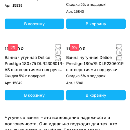
покрытием
Скидка 5% в подарок!
Арт.
15839
Арт.
15840
В корзину
В корзину
5%
5%
113 000 ₽
110 000 ₽
Ванна чугунная Delice
Ванна чугунная Delice
Prestige 180х75 DLR230601R-
Prestige 180х75 DLR230601R
AS с отверстиями под ручки
с отверстиями под ручки
и антискользящим
Скидка 5% в подарок!
Скидка 5% в подарок!
покрытием
Арт.
15842
Арт.
15841
В корзину
В корзину
Чугунные ванны – это воплощение надежности и
долговечности. Они идеально подходят для тех, кто
ценит качество и комфорт. Благодаря своей