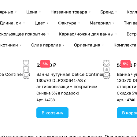
лярные
Цена
Название товара
Бренд
Колл
Длина, см
Цвет
Фактура
Материал
Тип в
скользящее покрытие
Каркас/ножки для ванны
Встр
окотники
Слив перелив
Ориентация
Комплекта
5%
5%
52 500 ₽
52 500 ₽
ce Continental
Ванна чугунная Delice Continental
Ванна чуг
130х70 DLR230641-AS с
130х70 D
антискользящим покрытием
отверсти
антиско
Скидка 5% в подарок!
Скидка 5%
Арт.
14738
Арт.
14740
В корзину
В корз
то воплощение надежности и долговечности. Они идеально п