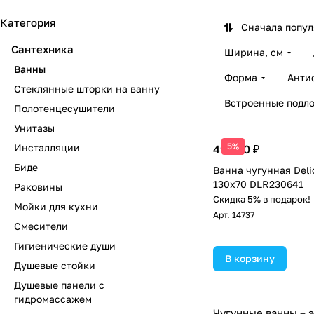
Категория
Сначала попу
Сантехника
Ширина, см
Ванны
Форма
Анти
Стеклянные шторки на ванну
Встроенные подл
Полотенцесушители
Унитазы
5%
Инсталляции
49 500 ₽
Биде
Ванна чугунная Deli
130х70 DLR230641
Раковины
Скидка 5% в подарок!
Мойки для кухни
Арт.
14737
Смесители
Гигиенические души
В корзину
Душевые стойки
Душевые панели с
гидромассажем
Чугунные ванны – э