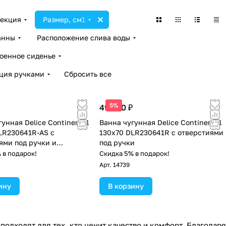
екция
Размер, см
1
анны
Расположение слива воды
оенное сиденье
ция ручками
Сбросить все
5%
49 500 ₽
унная Delice Continental
Ванна чугунная Delice Continental
LR230641R-AS с
130х70 DLR230641R с отверстиями
ями под ручки и
под ручки
льзящим покрытием
 в подарок!
Скидка 5% в подарок!
Арт.
14739
ину
В корзину
одходят для тех, кто ценит качество и комфорт. Благодаря