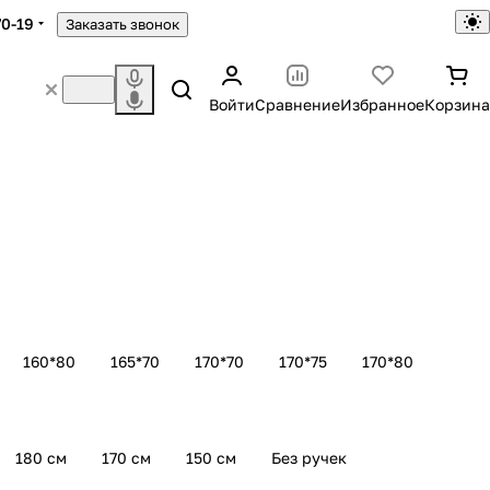
70-19
Заказать звонок
Войти
Сравнение
Избранное
Корзина
160*80
165*70
170*70
170*75
170*80
180 см
170 см
150 см
Без ручек