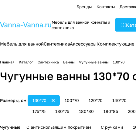
Бренды
Контакты
Доставк
Мебель для ванной комнаты и
Кат
сантехника
Мебель для ванной
Сантехника
Аксессуары
Комплектующие
Главная
Каталог
Сантехника
Ванны
Чугунные ванны
130*70
Чугунные ванны 130*70 
Размеры, см
130*70
100*70
120*70
140*70
175*75
180*75
180*80
180*85
200
Чугунные
С антискользящим покрытием
С ручками
1