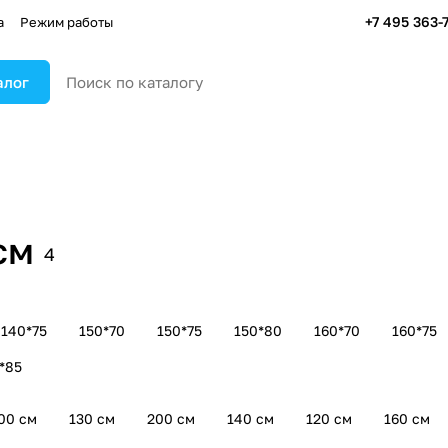
+7 495 363-
а
Режим работы
алог
см
4
140*75
150*70
150*75
150*80
160*70
160*75
*85
00 см
130 см
200 см
140 см
120 см
160 см