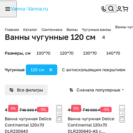
Ванны чуг
Главная
Каталог
Сантехника
Ванны
Чугунные ванны
Ванны чугунные 120 см
4
Размеры, см
100*70
120*70
130*70
140*70
1
Чугунные
120 см
С антискользящим покрытием
Все фильтры
Сначала популярные
5%
5%
43 700 ₽
-5%
46 550 ₽
-5%
46 000 ₽
49 000 ₽
Ванна чугунная Delice
Ванна чугунная Delice
Continental 120х70
Continental 120х70
DLR230640
DLR230640-AS с