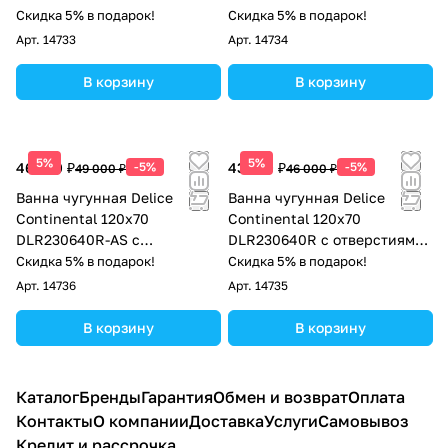
антискользящим покрытием
Скидка 5% в подарок!
Скидка 5% в подарок!
Арт.
14733
Арт.
14734
В корзину
В корзину
5%
5%
46 550 ₽
-5%
43 700 ₽
-5%
49 000 ₽
46 000 ₽
Ванна чугунная Delice
Ванна чугунная Delice
Continental 120х70
Continental 120х70
DLR230640R-AS с
DLR230640R с отверстиями
отверстиями под ручки и
под ручки
Скидка 5% в подарок!
Скидка 5% в подарок!
антискользящим покрытием
Арт.
14736
Арт.
14735
В корзину
В корзину
Каталог
Бренды
Гарантия
Обмен и возврат
Оплата
Контакты
О компании
Доставка
Услуги
Самовывоз
Кредит и рассрочка