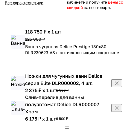
кабинете и получите
цены со
Все характеристики
скидкой
на все товары.
118 750 ₽ x 1 шт
125 000 ₽
Ванна чугунная Delice Prestige 180х80
DLR230623-AS с антискользящим покрытием
Ножки для чугунных ванн Delice
серия Elite DLR000002, 4 шт.
2 375 ₽ x 1 шт
2 500 ₽
Слив-перелив для ванны
полуавтомат Delice DLR000007
Хром
6 175 ₽ x 1 шт
6 500 ₽