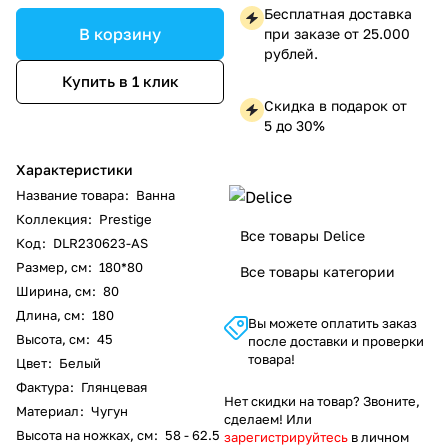
Бесплатная доставка
В корзину
при заказе от 25.000
рублей.
Купить в 1 клик
Скидка в подарок от
5 до 30%
Характеристики
Название товара
:
Ванна
Коллекция
:
Prestige
Все товары Delice
Код
:
DLR230623-AS
Размер, см
:
180*80
Все товары категории
Ширина, см
:
80
Длина, см
:
180
Вы можете оплатить заказ
Высота, см
:
45
после доставки и проверки
товара!
Цвет
:
Белый
Фактура
:
Глянцевая
Нет скидки на товар? Звоните,
Материал
:
Чугун
сделаем! Или
Высота на ножках, см
:
58 - 62.5
зарегистрируйтесь
в личном