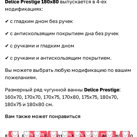
Delice Prestige
180х80
выпускается в 4-ех
модификациях:
✔ с гладким дном без ручек
✔ с антискользящим покрытием дна без ручек
✔ с ручками и гладким дном
✔ с ручками и антискользящим покрытием.
Вы можете выбрать любую модификацию по вашим
пожеланиям.
Размерный ряд чугунной ванны
Delice Prestige
:
160х70, 170х70, 170х75, 170х80, 175х75, 180х70,
180х75 и 180х80 см.
Вам также может понравиться
5%
5%
5%
5%
5%
5%
5%
5%
5%
5%
87 400
84 550
89 775
121 600
118 750
121 600
115 900
115 900
89 300
102 600