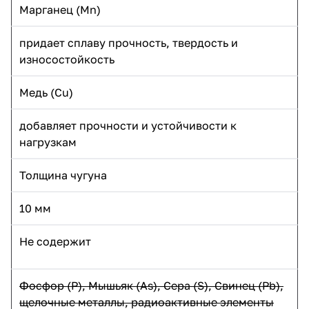
Марганец (Mn)
придает сплаву прочность, твердость и
износостойкость
Медь (Cu)
добавляет прочности и устойчивости к
нагрузкам
Толщина чугуна
10 мм
Не содержит
Фосфор
(P
), Мышьяк (As), Сера (S), Свинец (Pb),
щелочные металлы, радиоактивные элементы