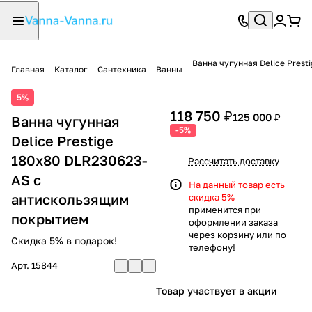
Ванна чугунная Delice Pres
Главная
Каталог
Сантехника
Ванны
5%
118 750 ₽
125 000 ₽
Ванна чугунная
-5%
Delice Prestige
180х80 DLR230623-
Рассчитать доставку
AS с
На данный товар есть
антискользящим
скидка 5%
применится при
покрытием
оформлении заказа
через корзину или по
Скидка 5% в подарок!
телефону!
Арт.
15844
Товар участвует в акции