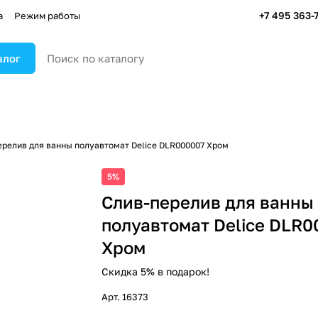
+7 495 363-
а
Режим работы
алог
ерелив для ванны полуавтомат Delice DLR000007 Хром
5%
Слив-перелив для ванны
полуавтомат Delice DLR
Хром
Скидка 5% в подарок!
Арт.
16373