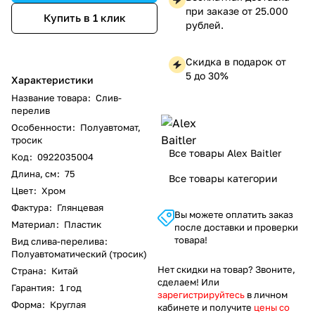
при заказе от 25.000
Купить в 1 клик
рублей.
Скидка в подарок от
5 до 30%
Характеристики
Название товара
:
Слив-
перелив
Особенности
:
Полуавтомат,
тросик
Все товары Alex Baitler
Код
:
0922035004
Длина, см
:
75
Все товары категории
Цвет
:
Хром
Фактура
:
Глянцевая
Вы можете оплатить заказ
Материал
:
Пластик
после доставки и проверки
товара!
Вид слива-перелива
:
Полуавтоматический (тросик)
Нет скидки на товар? Звоните,
Страна
:
Китай
сделаем! Или
Гарантия
:
1 год
зарегистрируйтесь
в личном
Форма
:
Круглая
кабинете и получите
цены со