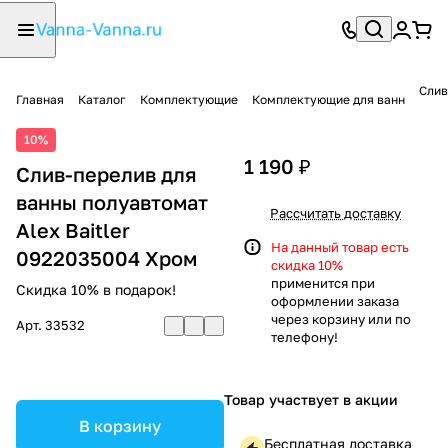
Слив
Главная
Каталог
Комплектующие
Комплектующие для ванн
10%
1 190 ₽
Слив-перелив для
ванны полуавтомат
Рассчитать доставку
Alex Baitler
На данный товар есть
0922035004 Хром
скидка 10%
применится при
Скидка 10% в подарок!
оформлении заказа
через корзину или по
Арт.
33532
телефону!
Товар участвует в акции
В корзину
Бесплатная доставка