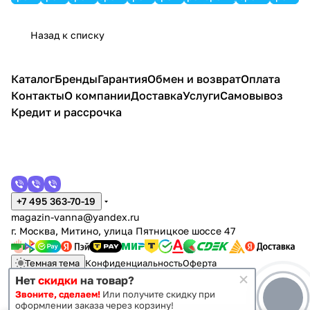
к!
ц
ц
16
e
бел
DLR0
Назад к списку
ый
0001
4
Хром
Каталог
Бренды
Гарантия
Обмен и возврат
Оплата
Контакты
О компании
Доставка
Услуги
Самовывоз
Кредит и рассрочка
+7 495 363-70-19
magazin-vanna@yandex.ru
г. Москва, Митино, улица Пятницкое шоссе 47
Темная тема
Конфиденциальность
Оферта
Нет
скидки
на товар?
Звоните, сделаем!
Или получите скидку при
© 2011 - 2026 Vanna-vanna.ru
оформлении заказа через корзину!