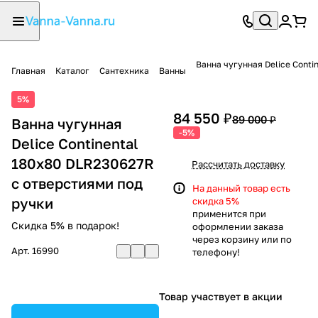
Ванна чугунная Delice Conti
Главная
Каталог
Сантехника
Ванны
5%
84 550 ₽
89 000 ₽
Ванна чугунная
-5%
Delice Continental
180х80 DLR230627R
Рассчитать доставку
с отверстиями под
На данный товар есть
ручки
скидка 5%
применится при
Скидка 5% в подарок!
оформлении заказа
через корзину или по
Арт.
16990
телефону!
Товар участвует в акции