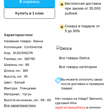
В корзину
Бесплатная доставка
при заказе от 25.000
Купить в 1 клик
рублей.
Скидка в подарок от
5 до 30%
Характеристики
Название товара
:
Ванна
Коллекция
:
Continental
Код
:
DLR230627R
Все товары Delice
Размер, см
:
180*80
Ширина, см
:
80
Все товары категории
Длина, см
:
180
Высота, см
:
45
Вы можете оплатить заказ
Цвет
:
Белый
после доставки и проверки
Фактура
:
Глянцевая
товара!
Материал
:
Чугун
Нет скидки на товар? Звоните,
Высота на ножках, см
:
58 - 65
сделаем! Или
Все характеристики
зарегистрируйтесь
в личном