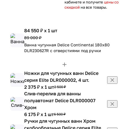
кабинете и получите
цены со
скидкой
на все товары.
84 550 ₽ x 1 шт
89 000 ₽
Ванна чугунная Delice Continental 180х80
DLR230627R с отверстиями под ручки
Ножки для чугунных ванн Delice
серия Elite DLR000002, 4 шт.
2 375 ₽ x 1 шт
2 500 ₽
Слив-перелив для ванны
полуавтомат Delice DLR000007
Хром
6 175 ₽ x 1 шт
6 500 ₽
Ручки для чугунных ванн Хром
скобообразные Delice серия Elite