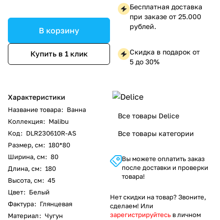
Бесплатная доставка
при заказе от 25.000
рублей.
В корзину
Скидка в подарок от
Купить в 1 клик
5 до 30%
Характеристики
Название товара
:
Ванна
Все товары Delice
Коллекция
:
Malibu
Код
:
DLR230610R-AS
Все товары категории
Размер, см
:
180*80
Ширина, см
:
80
Вы можете оплатить заказ
после доставки и проверки
Длина, см
:
180
товара!
Высота, см
:
45
Цвет
:
Белый
Нет скидки на товар? Звоните,
Фактура
:
Глянцевая
сделаем! Или
зарегистрируйтесь
в личном
Материал
:
Чугун