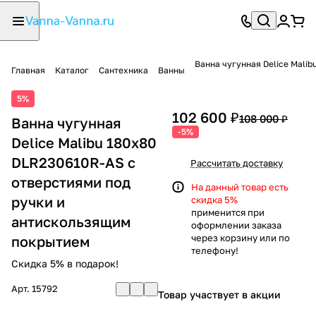
Ванна чугунная Delice Mali
Главная
Каталог
Сантехника
Ванны
5%
102 600 ₽
108 000 ₽
Ванна чугунная
-5%
Delice Malibu 180х80
DLR230610R-AS с
Рассчитать доставку
отверстиями под
На данный товар есть
ручки и
скидка 5%
применится при
антискользящим
оформлении заказа
через корзину или по
покрытием
телефону!
Скидка 5% в подарок!
Арт.
15792
Товар участвует в акции