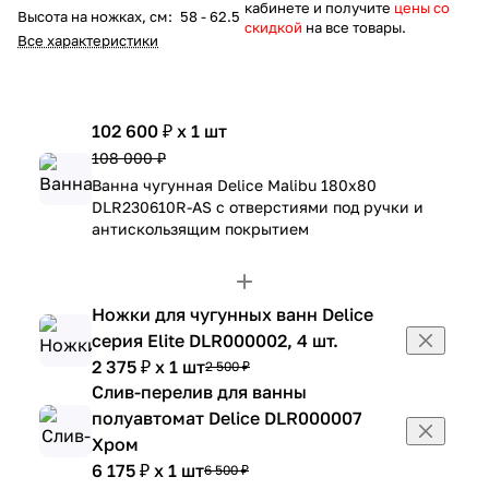
кабинете и получите
цены со
Высота на ножках, см
:
58 - 62.5
скидкой
на все товары.
Все характеристики
102 600 ₽ x 1 шт
108 000 ₽
Ванна чугунная Delice Malibu 180х80
DLR230610R-AS с отверстиями под ручки и
антискользящим покрытием
Ножки для чугунных ванн Delice
серия Elite DLR000002, 4 шт.
2 375 ₽ x 1 шт
2 500 ₽
Слив-перелив для ванны
полуавтомат Delice DLR000007
Хром
6 175 ₽ x 1 шт
6 500 ₽