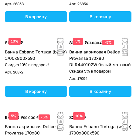
Арт.
26858
Арт.
26856
В корзину
В корзину
10%
5%
86 063 ₽
82 650 ₽
-5%
87 000 ₽
Ванна Esbano Tortuga (black)
Ванна акриловая Delice
1700х800х590
Provanse 170х80
DLR440102W белый матовый
Скидка 10% в подарок!
Скидка 5% в подарок!
Арт.
26872
Арт.
17094
В корзину
В корзину
5%
10%
94 050 ₽
-5%
83 513 ₽
99 000 ₽
Ванна акриловая Delice
Ванна Esbano Tortuga (white)
Provanse 170х80
1700х800х590