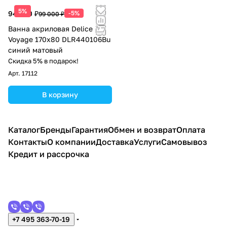
5%
94 050 ₽
-5%
99 000 ₽
Ванна акриловая Delice
Voyage 170х80 DLR440106Bu
синий матовый
Скидка 5% в подарок!
Арт.
17112
В корзину
Каталог
Бренды
Гарантия
Обмен и возврат
Оплата
Контакты
О компании
Доставка
Услуги
Самовывоз
Кредит и рассрочка
+7 495 363-70-19