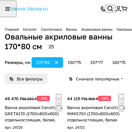
Главная
Каталог
Сантехника
Ванны
Акриловые ванны
Овальны
Овальные акриловые ванны
170*80 см
25
Размеры, см
170*80
150*75
157*77
160*75
Все фильтры
Сначала популярные
49 470 ₽
-15%
44 115 ₽
-15%
58 200 ₽
51 900 ₽
Ванна акриловая Ceruttispa
Ванна акриловая Ceruttispa
GRETA170 (1700x800x600)
MIMI170II (1700x800x600)
отдельностоящая, белая,
отдельностоящая, белая
Арт.
24725
Арт.
24721