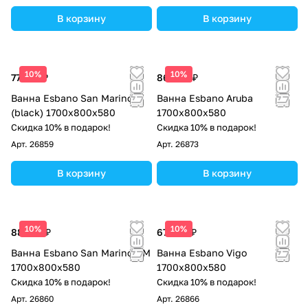
В корзину
В корзину
10%
10%
77 138 ₽
86 063 ₽
Ванна Esbano San Marino
Ванна Esbano Aruba
(black) 1700x800x580
1700x800x580
Скидка 10% в подарок!
Скидка 10% в подарок!
Арт.
26859
Арт.
26873
В корзину
В корзину
10%
10%
88 613 ₽
67 500 ₽
Ванна Esbano San Marino-SM
Ванна Esbano Vigo
1700x800x580
1700x800x580
Скидка 10% в подарок!
Скидка 10% в подарок!
Арт.
26860
Арт.
26866