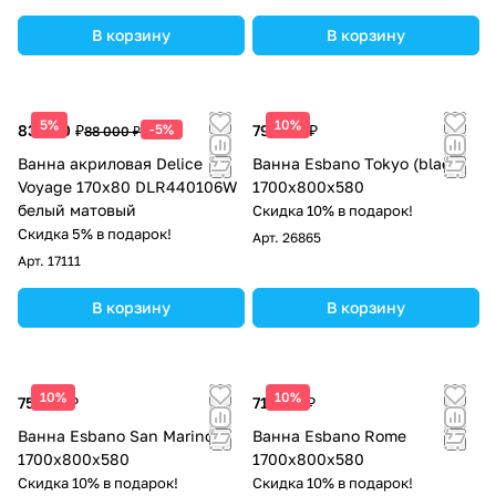
В корзину
В корзину
5%
10%
83 600 ₽
-5%
79 688 ₽
88 000 ₽
Ванна акриловая Delice
Ванна Esbano Tokyo (black)
Voyage 170х80 DLR440106W
1700x800x580
белый матовый
Скидка 10% в подарок!
Скидка 5% в подарок!
Арт.
26865
Арт.
17111
В корзину
В корзину
10%
10%
75 225 ₽
71 400 ₽
Ванна Esbano San Marino
Ванна Esbano Rome
1700x800x580
1700x800x580
Скидка 10% в подарок!
Скидка 10% в подарок!