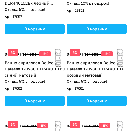
DLR440102Bk черный
Скидка 10% в подарок!
матовый
Скидка 5% в подарок!
Арт.
26871
Арт.
17097
В корзину
В корзину
5%
5%
98 800 ₽
-5%
98 800 ₽
-5%
104 000 ₽
104 000 ₽
Ванна акриловая Delice
Ванна акриловая Delice
Caresse 170х80 DLR440101Bu
Caresse 170х80 DLR440101P
синий матовый
розовый матовый
Скидка 5% в подарок!
Скидка 5% в подарок!
Арт.
17092
Арт.
17091
В корзину
В корзину
5%
5%
94 050 ₽
-5%
94 050 ₽
-5%
99 000 ₽
99 000 ₽