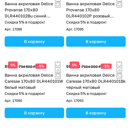
Ванна акриловая Delice
Ванна акриловая Delice
Provanse 170х80
Provanse 170х80
DLR440102Bu синий
DLR440102P розовый
матовый
матовый
Скидка 5% в подарок!
Скидка 5% в подарок!
Арт.
17096
Арт.
17095
В корзину
В корзину
5%
5%
89 775 ₽
-5%
98 800 ₽
-5%
94 500 ₽
104 000 ₽
Ванна акриловая Delice
Ванна акриловая Delice
Caresse 170х80 DLR440101W
Caresse 170х80 DLR440101Bk
белый матовый
черный матовый
Скидка 5% в подарок!
Скидка 5% в подарок!
Арт.
17090
Арт.
17093
В корзину
В корзину