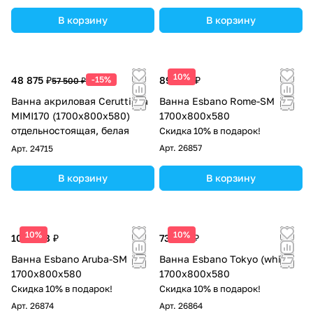
В корзину
В корзину
10%
48 875 ₽
-15%
89 250 ₽
57 500 ₽
Ванна акриловая Ceruttispa
Ванна Esbano Rome-SM
MIMI170 (1700x800x580)
1700x800x580
отдельностоящая, белая
Скидка 10% в подарок!
Арт.
26857
Арт.
24715
В корзину
В корзину
10%
10%
100 088 ₽
73 950 ₽
Ванна Esbano Aruba-SM
Ванна Esbano Tokyo (white)
1700x800x580
1700x800x580
Скидка 10% в подарок!
Скидка 10% в подарок!
Арт.
26874
Арт.
26864