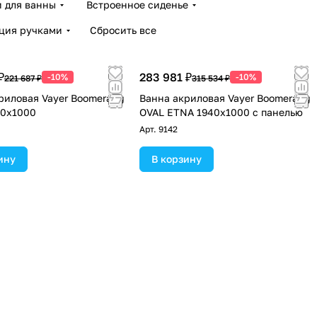
 для ванны
Встроенное сиденье
ция ручками
Сбросить все
₽
283 981 ₽
-10%
-10%
221 687 ₽
315 534 ₽
риловая Vayer Boomerang
Ванна акриловая Vayer Boomerang
40x1000
OVAL ETNA 1940x1000 c панелью
Арт.
9142
ину
В корзину