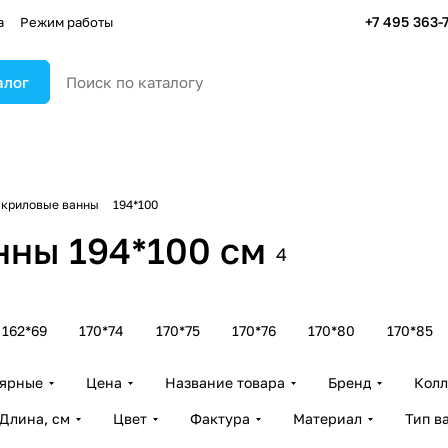
+7 495 363-
а
Режим работы
алог
акриловые ванны
194*100
нны 194*100 см
4
162*69
170*74
170*75
170*76
170*80
170*85
лярные
Цена
Название товара
Бренд
Колл
Длина, см
Цвет
Фактура
Материал
Тип в