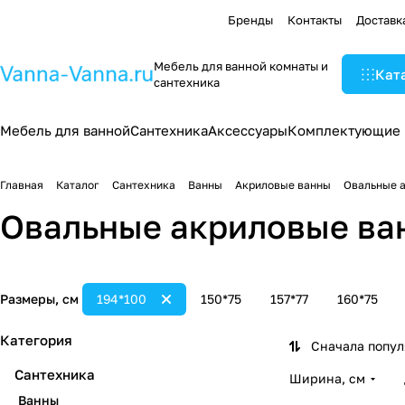
Бренды
Контакты
Доставк
Мебель для ванной комнаты и
Кат
сантехника
Мебель для ванной
Сантехника
Аксессуары
Комплектующие
Главная
Каталог
Сантехника
Ванны
Акриловые ванны
Овальные 
Овальные акриловые ва
Размеры, см
194*100
150*75
157*77
160*75
Категория
Сначала попу
Сантехника
Ширина, см
Ванны