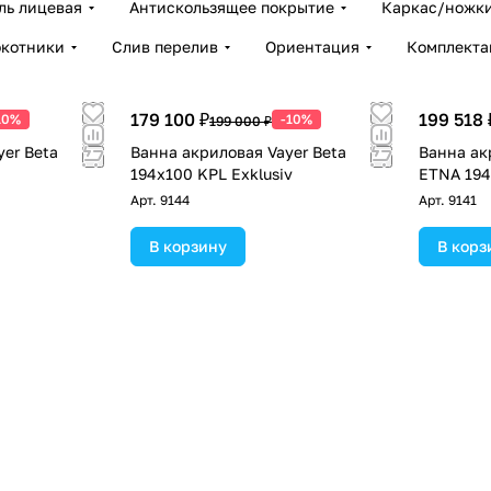
ль лицевая
Антискользящее покрытие
Каркас/ножки
окотники
Слив перелив
Ориентация
Комплекта
179 100 ₽
199 518 
10%
-10%
199 000 ₽
er Beta
Ванна акриловая Vayer Beta
Ванна ак
194x100 KPL Exklusiv
ETNA 19
Арт.
9144
Арт.
9141
В корзину
В корз