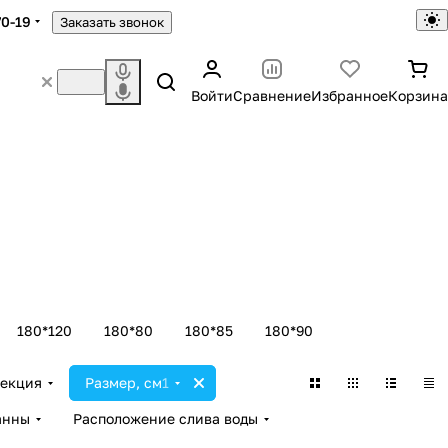
70-19
Заказать звонок
Войти
Сравнение
Избранное
Корзина
180*120
180*80
180*85
180*90
екция
Размер, см
1
анны
Расположение слива воды