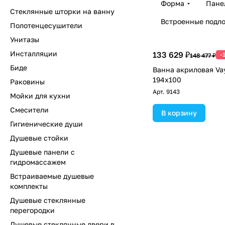
Форма
Пане
Стеклянные шторки на ванну
Встроенные подл
Полотенцесушители
Унитазы
Инсталляции
133 629 ₽
-
148 477 ₽
Биде
Ванна акриловая Vay
194x100
Раковины
Арт.
9143
Мойки для кухни
Смесители
В корзину
Гигиенические души
Душевые стойки
Душевые панели с
гидромассажем
Встраиваемые душевые
комплекты
Душевые стеклянные
перегородки
Душевые стеклянные двери в