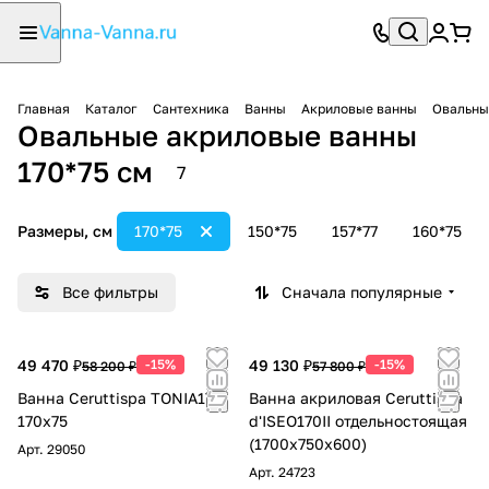
Главная
Каталог
Сантехника
Ванны
Акриловые ванны
Овальны
Овальные акриловые ванны
170*75 см
7
Размеры, см
170*75
150*75
157*77
160*75
Все фильтры
Сначала популярные
49 470 ₽
-15%
49 130 ₽
-15%
58 200 ₽
57 800 ₽
Ванна Ceruttispa TONIA170
Ванна акриловая Ceruttispa
170x75
d'ISEO170II отдельностоящая
(1700x750x600)
Арт.
29050
Арт.
24723