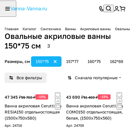
Главная
Каталог
Сантехника
Ванны
Акриловые ванны
Овальны
Овальные акриловые ванны
150*75 см
3
Размеры, см
150*75
157*77
160*75
162*69
Все фильтры
Сначала популярные
47 345 ₽
-15%
43 690 ₽
-15%
55 700 ₽
51 400 ₽
Ванна акриловая Ceruttispa
Ванна акриловая Ceruttispa
RESIA150 отдельностоящая
COMO150 отдельностоящая,
(1500x750x580)
белая, (1500x750x560)
Арт.
24716
Арт.
24709