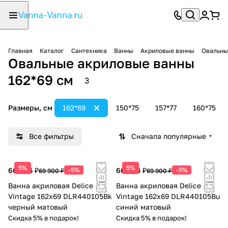
Главная
Каталог
Сантехника
Ванны
Акриловые ванны
Овальны
Овальные акриловые ванны
162*69 см
3
Размеры, см
162*69
150*75
157*77
160*75
Все фильтры
Сначала популярные
5%
5%
66 405 ₽
-5%
66 405 ₽
-5%
69 900 ₽
69 900 ₽
Ванна акриловая Delice
Ванна акриловая Delice
Vintage 162х69 DLR440105Bk
Vintage 162х69 DLR440105Bu
черный матовый
синий матовый
Скидка 5% в подарок!
Скидка 5% в подарок!