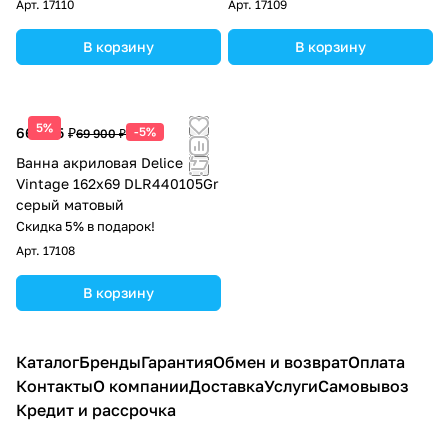
Арт.
17110
Арт.
17109
В корзину
В корзину
5%
66 405 ₽
-5%
69 900 ₽
Ванна акриловая Delice
Vintage 162х69 DLR440105Gr
серый матовый
Скидка 5% в подарок!
Арт.
17108
В корзину
Каталог
Бренды
Гарантия
Обмен и возврат
Оплата
Контакты
О компании
Доставка
Услуги
Самовывоз
Кредит и рассрочка