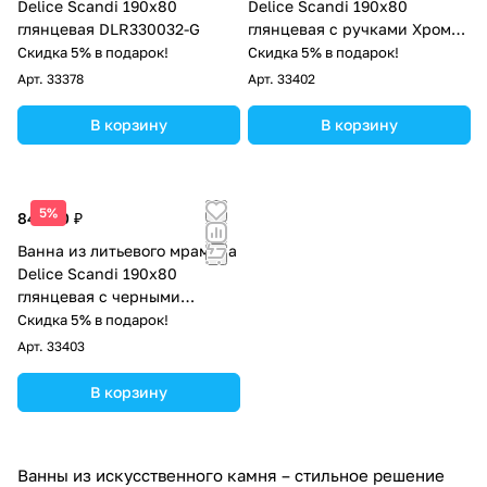
Delice Scandi 190х80
Delice Scandi 190х80
глянцевая DLR330032-G
глянцевая с ручками Хром
DLR330032R-G
Скидка 5% в подарок!
Скидка 5% в подарок!
Арт.
33378
Арт.
33402
В корзину
В корзину
5%
84 500 ₽
Ванна из литьевого мрамора
Delice Scandi 190х80
глянцевая с черными
ручками DLR330032RB-G
Скидка 5% в подарок!
Арт.
33403
В корзину
Ванны из искусственного камня – стильное решение