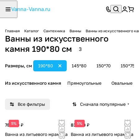
Главная
Каталог
Сантехника
Ванны
Ванны из искусственного к
Ванны из искусственного
камня 190*80 см
3
Размеры, см
190*80
145*80
150*70
150*75
Из искусственного камня
Прямоугольные
Овальные
Все фильтры
Сначала популярные
5%
5%
78 000 ₽
83 000 ₽
Ванна из литьевого мрамора
Ванна из литьевого мрамора