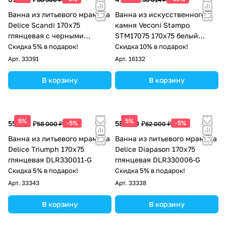
Ванна из литьевого мрамора
Ванна из искусственного
Delice Scandi 170х75
камня Veconi Stampo
глянцевая с черными
STM17075 170x75 белый
ручками DLR330026RB-G
глянец
Скидка 5% в подарок!
Скидка 10% в подарок!
Арт.
33391
Арт.
16132
В корзину
В корзину
5%
5%
55 100 ₽
-5%
58 900 ₽
-5%
58 000 ₽
62 000 ₽
Ванна из литьевого мрамора
Ванна из литьевого мрамора
Delice Triumph 170х75
Delice Diapason 170х75
глянцевая DLR330011-G
глянцевая DLR330006-G
Скидка 5% в подарок!
Скидка 5% в подарок!
Арт.
33343
Арт.
33338
В корзину
В корзину