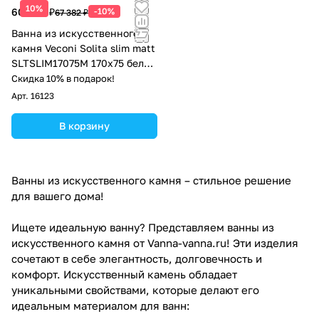
10%
60 644 ₽
-10%
67 382 ₽
Ванна из искусственного
камня Veconi Solita slim matt
SLTSLIM17075M 170x75 белый
матовый
Скидка 10% в подарок!
Арт.
16123
В корзину
Ванны из искусственного камня – стильное решение
для вашего дома!
Ищете идеальную ванну? Представляем ванны из
искусственного камня от Vanna-vanna.ru! Эти изделия
сочетают в себе элегантность, долговечность и
комфорт. Искусственный камень обладает
уникальными свойствами, которые делают его
идеальным материалом для ванн: