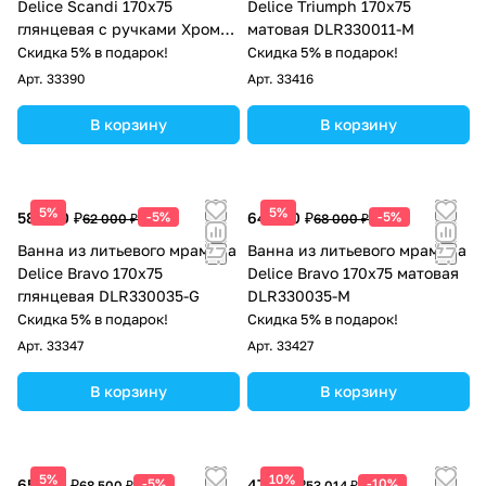
Delice Scandi 170х75
Delice Triumph 170х75
глянцевая с ручками Хром
матовая DLR330011-M
DLR330026R-G
Скидка 5% в подарок!
Скидка 5% в подарок!
Арт.
33390
Арт.
33416
В корзину
В корзину
5%
5%
58 900 ₽
-5%
64 600 ₽
-5%
62 000 ₽
68 000 ₽
Ванна из литьевого мрамора
Ванна из литьевого мрамора
Delice Bravo 170х75
Delice Bravo 170х75 матовая
глянцевая DLR330035-G
DLR330035-M
Скидка 5% в подарок!
Скидка 5% в подарок!
Арт.
33347
Арт.
33427
В корзину
В корзину
5%
10%
65 075 ₽
-5%
47 713 ₽
-10%
68 500 ₽
53 014 ₽