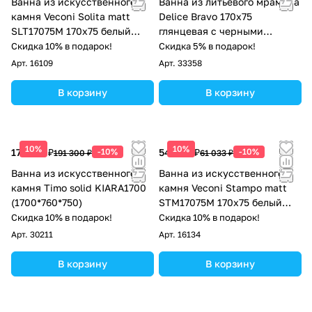
Ванна из искусственного
Ванна из литьевого мрамора
камня Veconi Solita matt
Delice Bravo 170х75
SLT17075M 170x75 белый
глянцевая с черными
матовый
ручками DLR330035RB-G
Скидка 10% в подарок!
Скидка 5% в подарок!
Арт.
16109
Арт.
33358
В корзину
В корзину
10%
10%
172 170 ₽
-10%
54 930 ₽
-10%
191 300 ₽
61 033 ₽
Ванна из искусственного
Ванна из искусственного
камня Timo solid KIARA1700
камня Veconi Stampo matt
(1700*760*750)
STM17075M 170x75 белый
матовый
Скидка 10% в подарок!
Скидка 10% в подарок!
Арт.
30211
Арт.
16134
В корзину
В корзину