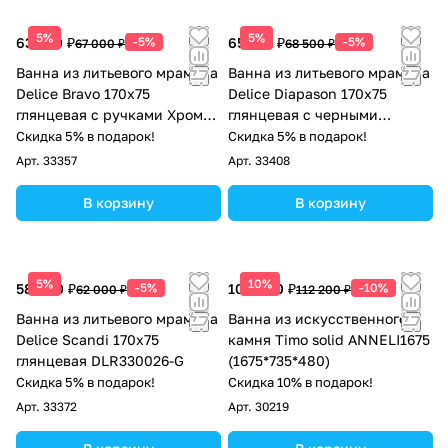
5%
5%
63 650 ₽
-5%
65 075 ₽
-5%
67 000 ₽
68 500 ₽
Ванна из литьевого мрамора
Ванна из литьевого мрамора
Delice Bravo 170х75
Delice Diapason 170х75
глянцевая с ручками Хром
глянцевая с черными
DLR330035R-G
ручками DLR330006RB-G
Скидка 5% в подарок!
Скидка 5% в подарок!
Арт.
33357
Арт.
33408
В корзину
В корзину
5%
10%
58 900 ₽
-5%
100 980 ₽
-10%
62 000 ₽
112 200 ₽
Ванна из литьевого мрамора
Ванна из искусственного
Delice Scandi 170х75
камня Timo solid ANNELI1675
глянцевая DLR330026-G
(1675*735*480)
Скидка 5% в подарок!
Скидка 10% в подарок!
Арт.
33372
Арт.
30219