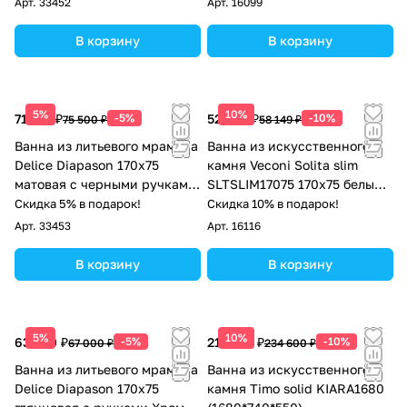
Арт.
33452
Арт.
16099
В корзину
В корзину
5%
10%
71 725 ₽
-5%
52 334 ₽
-10%
75 500 ₽
58 149 ₽
Ванна из литьевого мрамора
Ванна из искусственного
Delice Diapason 170х75
камня Veconi Solita slim
матовая с черными ручками
SLTSLIM17075 170x75 белый
DLR330006RB-M
глянец
Скидка 5% в подарок!
Скидка 10% в подарок!
Арт.
33453
Арт.
16116
В корзину
В корзину
5%
10%
63 650 ₽
-5%
211 140 ₽
-10%
67 000 ₽
234 600 ₽
Ванна из литьевого мрамора
Ванна из искусственного
Delice Diapason 170х75
камня Timo solid KIARA1680