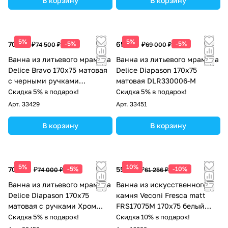
В корзину
В корзину
5%
5%
70 775 ₽
-5%
65 550 ₽
-5%
74 500 ₽
69 000 ₽
Ванна из литьевого мрамора
Ванна из литьевого мрамора
Delice Bravo 170х75 матовая
Delice Diapason 170х75
с черными ручками
матовая DLR330006-M
DLR330035RB-M
Скидка 5% в подарок!
Скидка 5% в подарок!
Арт.
33429
Арт.
33451
В корзину
В корзину
5%
10%
70 300 ₽
-5%
55 130 ₽
-10%
74 000 ₽
61 256 ₽
Ванна из литьевого мрамора
Ванна из искусственного
Delice Diapason 170х75
камня Veconi Fresca matt
матовая с ручками Хром
FRS17075M 170x75 белый
DLR330006R-M
матовый
Скидка 5% в подарок!
Скидка 10% в подарок!