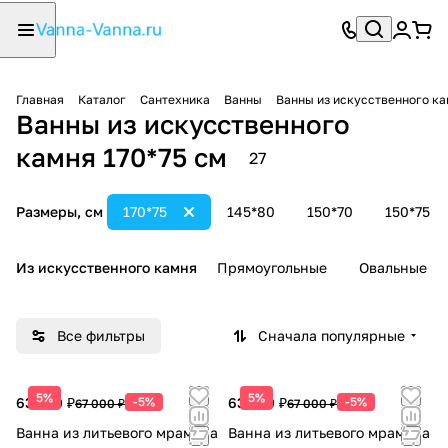
Главная
Каталог
Сантехника
Ванны
Ванны из искусственного к
Ванны из искусственного
камня 170*75 см
27
Размеры, см
170*75
145*80
150*70
150*75
Из искусственного камня
Прямоугольные
Овальные
Все фильтры
Сначала популярные
5%
5%
63 650 ₽
-5%
63 650 ₽
-5%
67 000 ₽
67 000 ₽
Ванна из литьевого мрамора
Ванна из литьевого мрамора