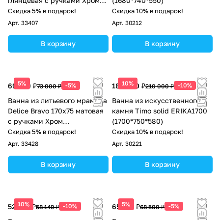
глянцевая с ручками Хром
(1680*740*550)
DLR330006R-G
Скидка 5% в подарок!
Скидка 10% в подарок!
Арт.
33407
Арт.
30212
В корзину
В корзину
5%
10%
69 350 ₽
-5%
189 000 ₽
-10%
73 000 ₽
210 000 ₽
Ванна из литьевого мрамора
Ванна из искусственного
Delice Bravo 170х75 матовая
камня Timo solid ERIKA1700
с ручками Хром
(1700*750*580)
DLR330035R-M
Скидка 5% в подарок!
Скидка 10% в подарок!
Арт.
33428
Арт.
30221
В корзину
В корзину
10%
5%
52 334 ₽
-10%
65 075 ₽
-5%
58 149 ₽
68 500 ₽