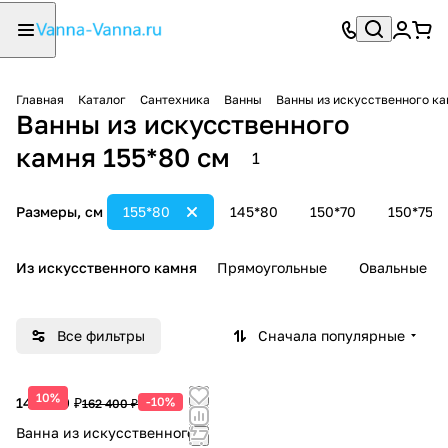
Главная
Каталог
Сантехника
Ванны
Ванны из искусственного к
Ванны из искусственного
камня 155*80 см
1
Размеры, см
155*80
145*80
150*70
150*75
Из искусственного камня
Прямоугольные
Овальные
Все фильтры
Сначала популярные
10%
146 160 ₽
-10%
162 400 ₽
Ванна из искусственного