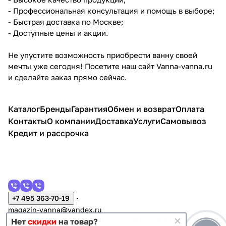
- Профессиональная консультация и помощь в выборе;
- Быстрая доставка по Москве;
- Доступные цены и акции.
Не упустите возможность приобрести ванну своей
мечты уже сегодня! Посетите наш сайт Vanna-vanna.ru
и сделайте заказ прямо сейчас.
Каталог
Бренды
Гарантия
Обмен и возврат
Оплата
Контакты
О компании
Доставка
Услуги
Самовывоз
Кредит и рассрочка
+7 495 363-70-19
magazin-vanna@yandex.ru
г. Москва, Митино, улица Пятницкое шоссе 47
Нет
скидки
на товар?