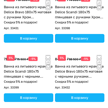
Ванна из литьевого мрамора
Ванна из литьевого мрамора
Delice Bravo 180х75 матовая
Delice Scandi 180х75
с ручками Хром
глянцевая с ручками Хром
DLR330038R-M
DLR330030R-G
Скидка 5% в подарок!
Скидка 5% в подарок!
Арт.
33431
Арт.
33398
В корзину
В корзину
5%
5%
71 725 ₽
-5%
84 075 ₽
-5%
75 500 ₽
88 500 ₽
Ванна из литьевого мрамора
Ванна из литьевого мрамора
Delice Scandi 180х75
Delice Bravo 180х75 матовая
глянцевая с черными
с черными ручками
ручками DLR330030RB-G
DLR330038RB-M
Скидка 5% в подарок!
Скидка 5% в подарок!
Арт.
33399
Арт.
33432
В корзину
В корзину