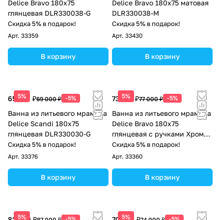
Delice Bravo 180х75
Delice Bravo 180х75 матовая
глянцевая DLR330038-G
DLR330038-M
Скидка 5% в подарок!
Скидка 5% в подарок!
Арт.
33359
Арт.
33430
В корзину
В корзину
5%
5%
65 550 ₽
-5%
73 150 ₽
-5%
69 000 ₽
77 000 ₽
Ванна из литьевого мрамора
Ванна из литьевого мрамора
Delice Scandi 180х75
Delice Bravo 180х75
глянцевая DLR330030-G
глянцевая с ручками Хром
DLR330038R-G
Скидка 5% в подарок!
Скидка 5% в подарок!
Арт.
33376
Арт.
33360
В корзину
В корзину
5%
5%
82 650 ₽
-5%
70 300 ₽
-5%
87 000 ₽
74 000 ₽