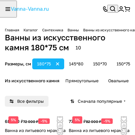
Главная
Каталог
Сантехника
Ванны
Ванны из искусственного к
Ванны из искусственного
камня 180*75 см
10
Размеры, см
180*75
145*80
150*70
150*75
Из искусственного камня
Прямоугольные
Овальные
Все фильтры
Сначала популярные
5%
5%
68 400 ₽
-5%
77 900 ₽
-5%
72 000 ₽
82 000 ₽
Ванна из литьевого мрамора
Ванна из литьевого мрамора