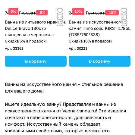
5%
10%
74 575 ₽
-5%
247 140 ₽
-10%
78 500 ₽
274 600 ₽
Ванна из литьевого мрамора
Ванна из искусственного
Delice Bravo 180х75
камня Timo solid KIRSTI1785L
глянцевая с черными
(1785*760*838)
ручками DLR330038RB-G
Скидка 5% в подарок!
Скидка 10% в подарок!
Арт.
33361
Арт.
30223
В корзину
В корзину
Ванны из искусственного камня – стильное решение
для вашего дома!
Ищете идеальную ванну? Представляем ванны из
искусственного камня от Vanna-vanna.ru! Эти изделия
сочетают в себе элегантность, долговечность и
комфорт. Искусственный камень обладает
уникальными свойствами, которые делают его