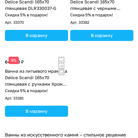
Delice Scandi 165х70
Delice Scandi 165х70
глянцевая DLR330037-G
глянцевая с черными
ручками DLR330037RB-G
Скидка 5% в подарок!
Скидка 5% в подарок!
Арт.
33370
Арт.
33382
В корзину
В корзину
5%
64 000 ₽
Ванна из литьевого мрамора
Delice Scandi 165х70
глянцевая с ручками Хром
DLR330037R-G
Скидка 5% в подарок!
Арт.
33381
В корзину
Ванны из искусственного камня – стильное решение