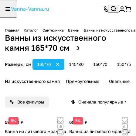
Главная
Каталог
Сантехника
Ванны
Ванны из искусственного к
Ванны из искусственного
камня 165*70 см
3
Размеры, см
165*70
145*80
150*70
150*75
Из искусственного камня
Прямоугольные
Овальные
Все фильтры
Сначала популярные
5%
5%
59 000 ₽
65 500 ₽
Ванна из литьевого мрамора
Ванна из литьевого мрамора